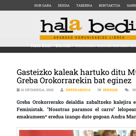
NOR GARA
DENDA
TABERNA
KONTAKTUA
SARR
Hala Bedi
>
Berriak
>
Gasteizko kaleak hartuko di
Gasteizko kaleak hartuko ditu 
Greba Orokorrarekin bat eginez
16 URTARRILA, 2020
ERREDAKZIOA
IN
BERRIAK
I
Greba Orokorrerako deialdia zabaltzeko kalejira 
Feministak. "Nosotras paramos el carro" lelopea
emakumeen* eredua izango dute gogoan Andra Mari 