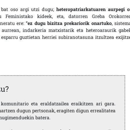
 bat oso argi utzi dugu;
heteropatriarkatuaren aurpegi o
 Feministako kideek, eta, datorren Greba Orokorre
eratu ere: “
ez dugu bizitza prekariorik onartuko
, sistem
aurrean, indarkeria matxistarik eta heteroaraurik gabe
 esparru guztietan herriei subiranotasuna itzultzea exijitz
zu?
komunitario eta eraldatzailea eraikitzen ari gara.
artzen dugun pertsonak, eragiten digun errealitatea
i mugimenduekin batera.