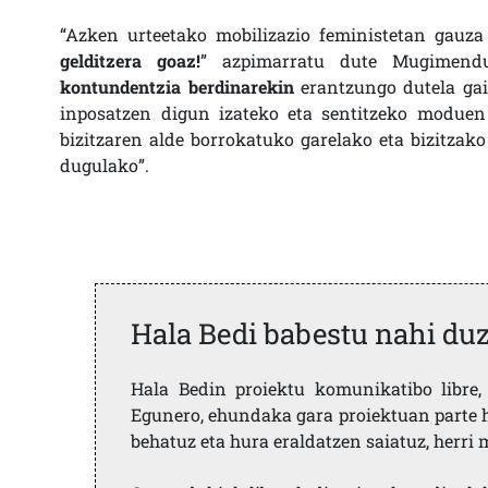
“Azken urteetako mobilizazio feministetan gauza
gelditzera goaz!
” azpimarratu dute Mugimendu
kontundentzia berdinarekin
erantzungo dutela gain
inposatzen digun izateko eta sentitzeko moduen 
bizitzaren alde borrokatuko garelako eta bizitzako
dugulako”.
Hala Bedi babestu nahi du
Hala Bedin proiektu komunikatibo libre, 
Egunero, ehundaka gara proiektuan parte h
behatuz eta hura eraldatzen saiatuz, herr