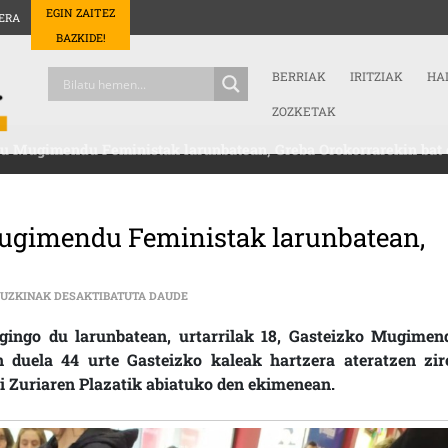
EGIN ZAITEZ
ERA
BAZKIDE!
BERRIAK
IRITZIAK
HA
ZOZKETAK
tu Mugimendu Feministak larunbatean, Greba Orokorrarekin bat 
Mugimendu Feministak larunbatean,
GASTEIZKO KALEAK HARTUKO DITU MUGIMEN
RUZKINAK DESAKTIBATUTA DAUDE
egingo du larunbatean, urtarrilak 18, Gasteizko Mugimen
n duela 44 urte Gasteizko kaleak hartzera ateratzen zir
Zuriaren Plazatik abiatuko den ekimenean.