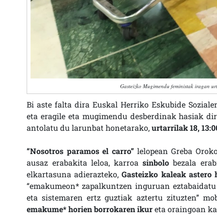
Gasteizko Mugimendu feministak iragan ur
Bi aste falta dira Euskal Herriko Eskubide Sozial
eta eragile eta mugimendu desberdinak hasiak dir
antolatu du larunbat honetarako,
urtarrilak 18, 13
“Nosotros paramos el carro”
lelopean Greba Orokor
ausaz erabakita leloa, karroa
sinbolo
bezala erabi
elkartasuna adierazteko,
Gasteizko kaleak astero
“emakumeon* zapalkuntzen inguruan eztabaidatu eta
eta sistemaren ertz guztiak aztertu zituzten” mo
emakume* horien borrokaren ikur
eta oraingoan ka