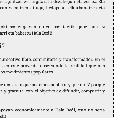
ko agintzen zer argitaratu dezakegun eta zer ez. Eta
ean zabaltzen ditugu, hedapena, elkarbanatzea eta
koki sostengatzen duten bazkiderik gabe, hau ez
larri eta babestu Hala Bedi!
i?
nicativo libre, comunitario y transformador. En el
os en este proyecto, observando la realidad que nos
 los movimientos populares.
ie nos dicta qué podemos publicar y qué no. Y porque
 y gratuita, con el objetivo de difundir, compartir y
e apoyan económicamente a Hala Bedi, esto no sería
edi!