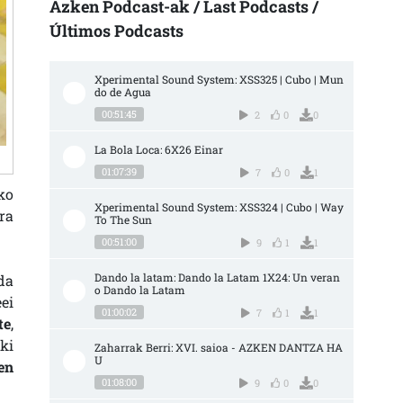
Azken Podcast-ak / Last Podcasts /
Últimos Podcasts
Xperimental Sound System: XSS325 | Cubo | Mun
do de Agua
00:51:45
2
0
0
La Bola Loca: 6X26 Einar
01:07:39
7
0
1
ko
Xperimental Sound System: XSS324 | Cubo | Way 
ra
To The Sun
00:51:00
9
1
1
Dando la latam: Dando la Latam 1X24: Un veran
da
o Dando la Latam
ei
01:00:02
7
1
1
te
,
ki
Zaharrak Berri: XVI. saioa - AZKEN DANTZA HA
U
en
01:08:00
9
0
0