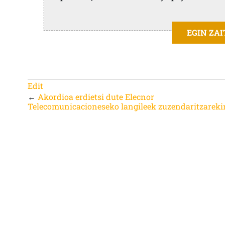
EGIN ZA
Edit
←
Akordioa erdietsi dute Elecnor
Telecomunicacioneseko langileek zuzendaritzareki