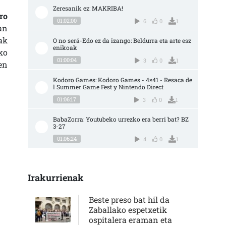
Zeresanik ez: MAKRIBA!
ro
01:02:00
6
0
1
an
ak
O no será-Edo ez da izango: Beldurra eta arte esz
enikoak
ko
01:00:04
3
0
1
en
Kodoro Games: Kodoro Games - 4×41 - Resaca de
l Summer Game Fest y Nintendo Direct
01:06:17
3
0
1
BabaZorra: Youtubeko urrezko era berri bat? BZ 
3-27
01:06:24
4
0
1
Irakurrienak
Beste preso bat hil da
Zaballako espetxetik
ospitalera eraman eta