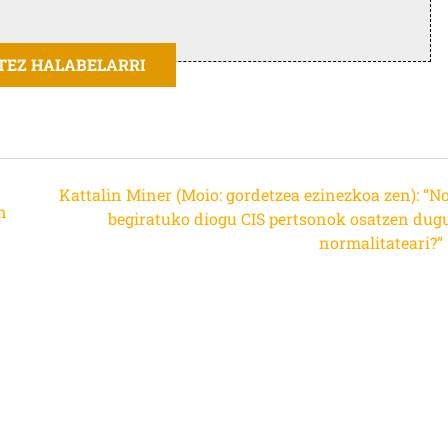
ITEZ HALABELARRI
Kattalin Miner (Moio: gordetzea ezinezkoa zen): “No
n
begiratuko diogu CIS pertsonok osatzen dug
normalitateari?”