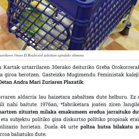
tarrilaren 10ean El Boulevard saltokian egindako ekimena
en Kartak urtarrilaren 30erako deituriko Greba Orokorrera
a giroa berotzen. Gasteizko Mugimendu Feministak kaleji
:00etan Andra Mari Zuriaren Plazatik
.
raren aldarria lau haizetara zabaltzea dute helburu. Ez 
li nahi baitute. 1976an, *fabriketara joaten ziren langile
 hartzen zituzten milaka emakumeen eredua jarraituko du
 subjektu polítiko gisa diskurtso polítiko propioak erai
bilizazio horietan. Duela 44 urte
poltsa hutsa bilakatu z
rroa baliatuko dute.