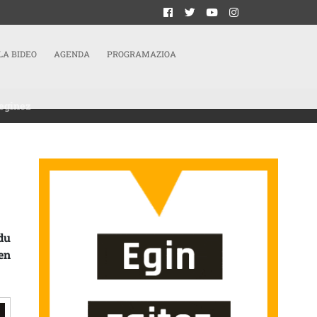
LA BIDEO
AGENDA
PROGRAMAZIOA
eginez
DU FEMINISTAK LARUNBATEAN, GREBA OROKORRAREKIN BAT EGINEZ SARRERA
du
en