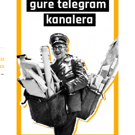
iz
un
→