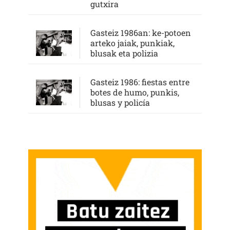
gutxira
Gasteiz 1986an: ke-potoen
arteko jaiak, punkiak,
blusak eta polizia
Gasteiz 1986: fiestas entre
botes de humo, punkis,
blusas y policía