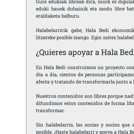
Gure edukiak libreak dira, inork ez digula
eduki hauek dohainik eta modu libre bat
eraldaketa helburu.
Halabelarririk gabe, Hala Bedi ekonomi
litzateke posible izango. Egin zaitez halabe
¿Quieres apoyar a Hala Bed
En Hala Bedi construimos un proyecto comu
día a día, cientos de personas participam
afecta y tratando de transformarla junto a
Nuestros contenidos son libres porque nad
difundimos estos contenidos de forma libre
transformar.
Sin halabelarris, las socias y socios qu
posible. ¡Hazte halabelarri y apoya a Hala B