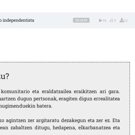
to independentista
00:18:39
56
0
12
zu?
komunitario eta eraldatzailea eraikitzen ari gara.
artzen dugun pertsonak, eragiten digun errealitatea
i mugimenduekin batera.
ko agintzen zer argitaratu dezakegun eta zer ez. Eta
ean zabaltzen ditugu, hedapena, elkarbanatzea eta