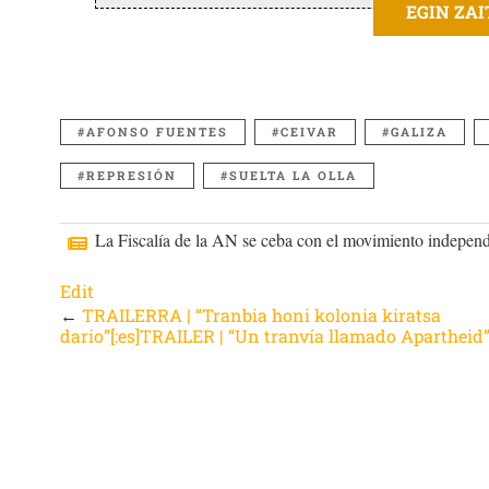
EGIN ZA
AFONSO FUENTES
CEIVAR
GALIZA
REPRESIÓN
SUELTA LA OLLA
La Fiscalía de la AN se ceba con el movimiento independ
Edit
←
TRAILERRA | “Tranbia honi kolonia kiratsa
dario”[:es]TRAILER | “Un tranvía llamado Apartheid