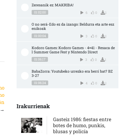
Zeresanik ez: MAKRIBA!
01:02:00
6
0
1
O no será-Edo ez da izango: Beldurra eta arte esz
enikoak
01:00:04
3
0
1
Kodoro Games: Kodoro Games - 4×41 - Resaca de
l Summer Game Fest y Nintendo Direct
01:06:17
3
0
1
BabaZorra: Youtubeko urrezko era berri bat? BZ 
3-27
01:06:24
4
0
1
mo
mo
ón
Irakurrienak
→
Gasteiz 1986: fiestas entre
botes de humo, punkis,
blusas y policía