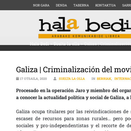
NOR GARA
DENDA
TABERNA
KONTAKTUA
SARR
Hala Bedi
>
Suelta la olla
>
Galiza | Criminalizaci
Galiza | Criminalización del mo
17 OTSAILA, 2020
SUELTA LA OLLA
IN
BERRIAK
,
INTERNAC
Procesado en la operación Jaro y miembro del organ
a conocer la actualidad política y social de Galiza, 
Galiza ocupa titulares por las reivindicaciones de 
escasez de recursos para zonas rurales… pero po
sociales y pro-independentistas y el recorte de d