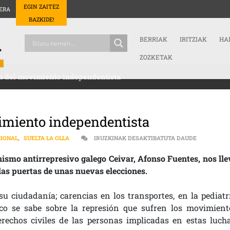
EGIN ZAITEZ
ERA
BAZKIDE!
BERRIAK
IRITZIAK
HA
ZOZKETAK
ón del movimiento independentista
vimiento independentista
GALIZA | 
IONAL
,
SUELTA LA OLLA
IRUZKINAK DESAKTIBATUTA DAUDE
ismo antirrepresivo galego Ceivar, Afonso Fuentes, nos lle
a las puertas de unas nuevas elecciones.
su ciudadanía; carencias en los transportes, en la pediatrí
co se sabe sobre la represión que sufren los movimient
erechos civiles de las personas implicadas en estas lucha