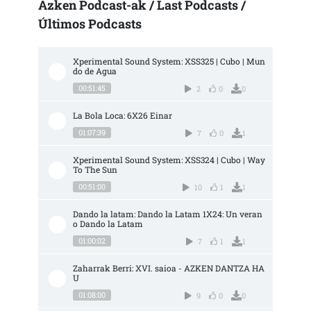
Azken Podcast-ak / Last Podcasts /
Últimos Podcasts
Xperimental Sound System: XSS325 | Cubo | Mun
do de Agua
00:51:45
2
0
0
La Bola Loca: 6X26 Einar
01:07:39
7
0
1
Xperimental Sound System: XSS324 | Cubo | Way 
To The Sun
00:51:00
10
1
1
Dando la latam: Dando la Latam 1X24: Un veran
o Dando la Latam
01:00:02
7
1
1
Zaharrak Berri: XVI. saioa - AZKEN DANTZA HA
U
01:08:00
9
0
0