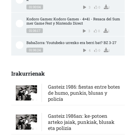
01:00:04
3
0
1
Kodoro Games: Kodoro Games - 4×41 - Resaca del Sum
mer Game Fest y Nintendo Direct
01:06:17
3
0
1
BabaZorra: Youtubeko urrezko era berri bat? BZ 3-27
01:06:24
4
0
1
Irakurrienak
Gasteiz 1986: fiestas entre botes
de humo, punkis, blusas y
policía
Gasteiz 1986an: ke-potoen
arteko jaiak, punkiak, blusak
eta polizia