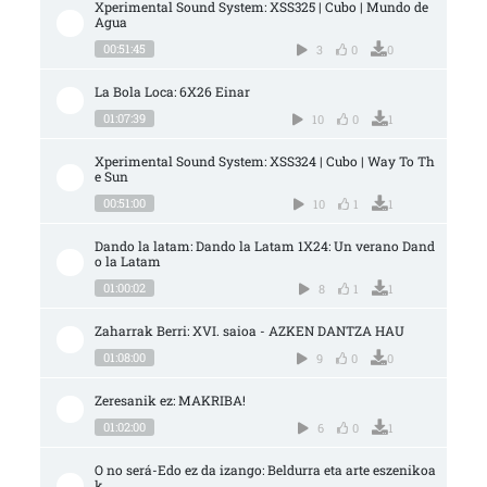
Xperimental Sound System: XSS325 | Cubo | Mundo de 
Agua
00:51:45
3
0
0
La Bola Loca: 6X26 Einar
01:07:39
10
0
1
Xperimental Sound System: XSS324 | Cubo | Way To Th
e Sun
00:51:00
10
1
1
Dando la latam: Dando la Latam 1X24: Un verano Dand
o la Latam
01:00:02
8
1
1
Zaharrak Berri: XVI. saioa - AZKEN DANTZA HAU
01:08:00
9
0
0
Zeresanik ez: MAKRIBA!
01:02:00
6
0
1
O no será-Edo ez da izango: Beldurra eta arte eszenikoa
k