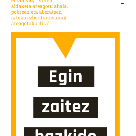
el Diluvio): “Klima
→
aldaketa areagotu ahala,
pobreen eta aberatsen
arteko ezberdintasunak
areagotuko dira”