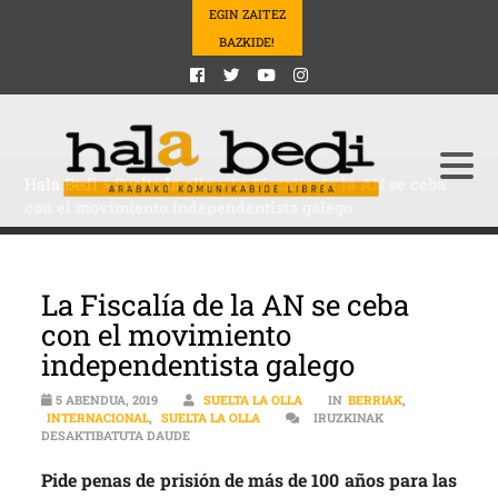
EGIN ZAITEZ
BAZKIDE!
Hala Bedi
>
Suelta la olla
>
La Fiscalía de la AN se ceba
con el movimiento independentista galego
La Fiscalía de la AN se ceba
con el movimiento
independentista galego
5 ABENDUA, 2019
SUELTA LA OLLA
IN
BERRIAK
,
INTERNACIONAL
,
SUELTA LA OLLA
IRUZKINAK
LA FISCALÍA DE LA AN SE CEBA CON EL MOVIMI
DESAKTIBATUTA DAUDE
Pide penas de prisión de más de 100 años para las