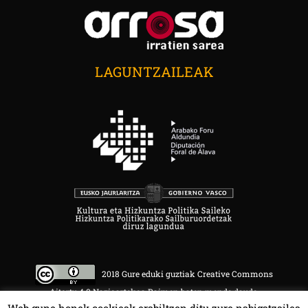
LAGUNTZAILEAK
2018 Gure eduki guztiak Creative Commons
Aitortu 4.0 Nazioartekoa Baimen baten mende daude.
Web gune honek cookieak erabiltzen ditu zure nabigatzailea