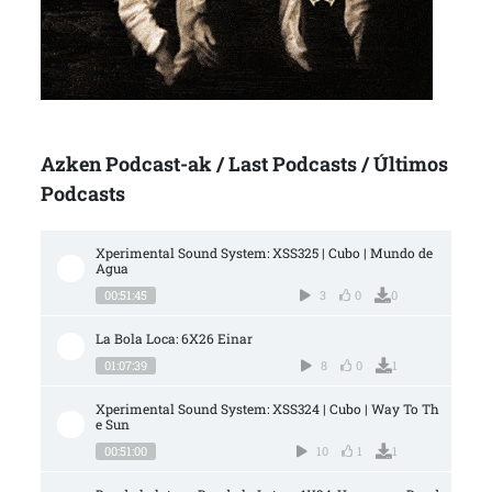
Azken Podcast-ak / Last Podcasts / Últimos
Podcasts
Xperimental Sound System: XSS325 | Cubo | Mundo de 
Agua
00:51:45
3
0
0
La Bola Loca: 6X26 Einar
01:07:39
8
0
1
Xperimental Sound System: XSS324 | Cubo | Way To Th
e Sun
00:51:00
10
1
1