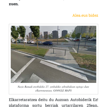
zuen.
Alea.eus bidez
Nazio Batuak etorbideko 27. zenbakiko zebrabidean egingo dute
elkarretaratzea. GOOGLE MAPS
Elkarretaratzea deitu du Auzoan Autobiderik Ez!
plataforma sortu berriak urtarrilaren 25ean,