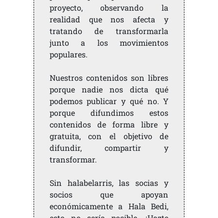
proyecto, observando la
realidad que nos afecta y
tratando de transformarla
junto a los movimientos
populares.
Nuestros contenidos son libres
porque nadie nos dicta qué
podemos publicar y qué no. Y
porque difundimos estos
contenidos de forma libre y
gratuita, con el objetivo de
difundir, compartir y
transformar.
Sin halabelarris, las socias y
socios que apoyan
económicamente a Hala Bedi,
esto no sería posible. ¡Hazte