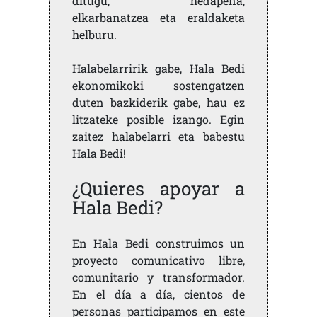
ditugu, hedapena,
elkarbanatzea eta eraldaketa
helburu.
Halabelarririk gabe, Hala Bedi
ekonomikoki sostengatzen
duten bazkiderik gabe, hau ez
litzateke posible izango. Egin
zaitez halabelarri eta babestu
Hala Bedi!
¿Quieres apoyar a
Hala Bedi?
En Hala Bedi construimos un
proyecto comunicativo libre,
comunitario y transformador.
En el día a día, cientos de
personas participamos en este