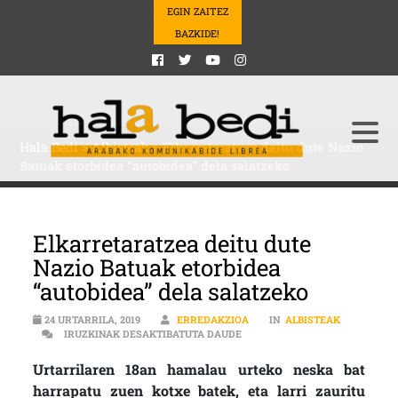
EGIN ZAITEZ
BAZKIDE!
Hala Bedi
>
Albisteak
>
Elkarretaratzea deitu dute Nazio
Batuak etorbidea “autobidea” dela salatzeko
Elkarretaratzea deitu dute
Nazio Batuak etorbidea
“autobidea” dela salatzeko
24 URTARRILA, 2019
ERREDAKZIOA
IN
ALBISTEAK
ELKARRETARATZEA DEITU DUTE
IRUZKINAK DESAKTIBATUTA DAUDE
Urtarrilaren 18an hamalau urteko neska bat
harrapatu zuen kotxe batek, eta larri zauritu