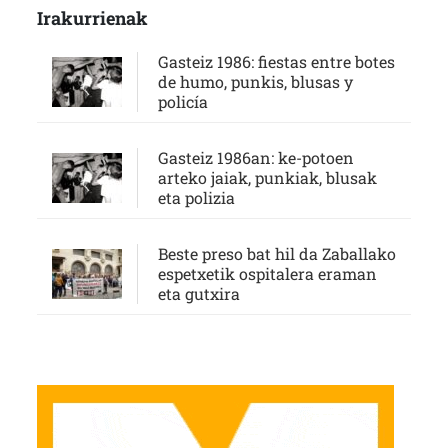
Irakurrienak
Gasteiz 1986: fiestas entre botes
de humo, punkis, blusas y
policía
Gasteiz 1986an: ke-potoen
arteko jaiak, punkiak, blusak
eta polizia
Beste preso bat hil da Zaballako
espetxetik ospitalera eraman
eta gutxira