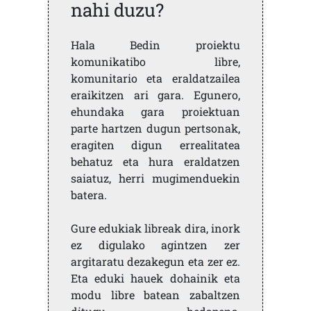
nahi duzu?
Hala Bedin proiektu
komunikatibo libre,
komunitario eta eraldatzailea
eraikitzen ari gara. Egunero,
ehundaka gara proiektuan
parte hartzen dugun pertsonak,
eragiten digun errealitatea
behatuz eta hura eraldatzen
saiatuz, herri mugimenduekin
batera.
Gure edukiak libreak dira, inork
ez digulako agintzen zer
argitaratu dezakegun eta zer ez.
Eta eduki hauek dohainik eta
modu libre batean zabaltzen