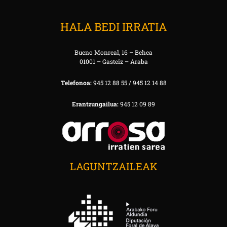
HALA BEDI IRRATIA
Bueno Monreal, 16 – Behea
01001 – Gasteiz – Araba
Telefonoa:
945 12 88 55 / 945 12 14 88
Erantzungailua:
945 12 09 89
LAGUNTZAILEAK