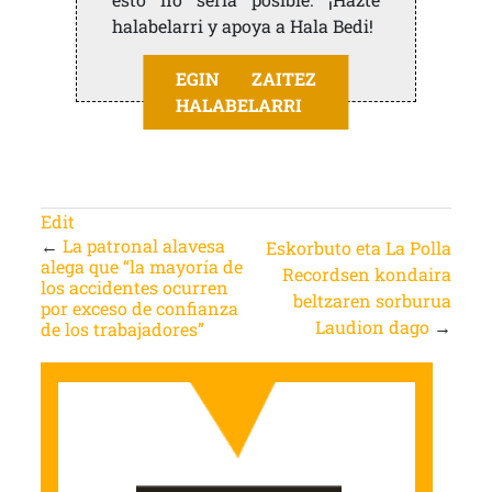
halabelarri y apoya a Hala Bedi!
EGIN ZAITEZ
HALABELARRI
Edit
←
La patronal alavesa
Eskorbuto eta La Polla
alega que “la mayoría de
Recordsen kondaira
los accidentes ocurren
beltzaren sorburua
por exceso de confianza
Laudion dago
→
de los trabajadores”