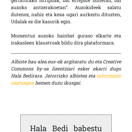
gertatutako istripuak, bai errepide honetan, bai
auzoko antzerakoetan”. Auzokideek salatu
dutenez, nahiz eta kexa ugari aurkeztu dituzten,
Udalak ez die kasurik egin.
Momentuz auzoko hainbat guraso elkarte eta
irakasleen klaustroak bildu dira plataformara.
Albiste hau alea.eus-ek argitaratu du eta Creative
Commons by-sa lizentziari esker ekarri dugu
Hala Bedirara. Jatorrizko albistea eta
informazio
osatuagoa
hemen duzu ikusgai.
Hala Bedi babestu