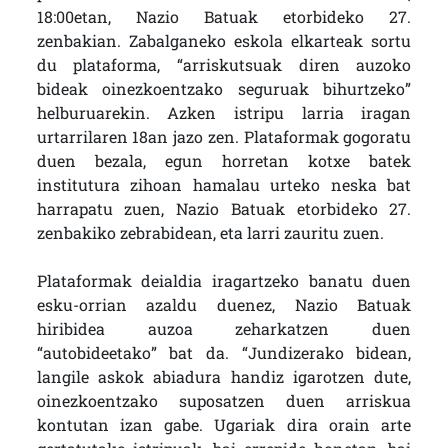
18:00etan, Nazio Batuak etorbideko 27.
zenbakian. Zabalganeko eskola elkarteak sortu
du plataforma, “arriskutsuak diren auzoko
bideak oinezkoentzako seguruak bihurtzeko”
helburuarekin. Azken istripu larria iragan
urtarrilaren 18an jazo zen. Plataformak gogoratu
duen bezala, egun horretan kotxe batek
institutura zihoan hamalau urteko neska bat
harrapatu zuen, Nazio Batuak etorbideko 27.
zenbakiko zebrabidean, eta larri zauritu zuen.
Plataformak deialdia iragartzeko banatu duen
esku-orrian azaldu duenez, Nazio Batuak
hiribidea auzoa zeharkatzen duen
“autobideetako” bat da. “Jundizerako bidean,
langile askok abiadura handiz igarotzen dute,
oinezkoentzako suposatzen duen arriskua
kontutan izan gabe. Ugariak dira orain arte