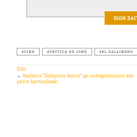
EGIN ZA
CINE
CRÍTICA DE CINE
EL GALLINERO
Edit
←
Badatoz “Zaharraz Harro” jai autogestionatu eta
parte-hartzaileak!