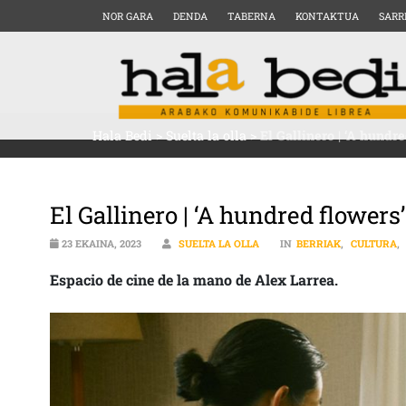
NOR GARA
DENDA
TABERNA
KONTAKTUA
SARR
Hala Bedi
>
Suelta la olla
>
El Gallinero | ‘A hundr
El Gallinero | ‘A hundred flowers
23 EKAINA, 2023
SUELTA LA OLLA
IN
BERRIAK
,
CULTURA
,
Espacio de cine de la mano de Alex Larrea.