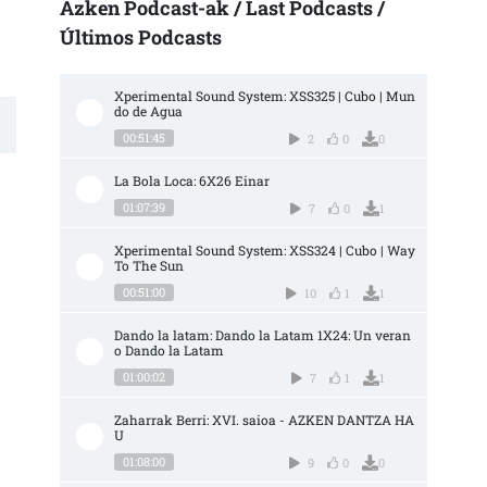
Azken Podcast-ak / Last Podcasts /
Últimos Podcasts
Xperimental Sound System: XSS325 | Cubo | Mun
do de Agua
00:51:45
2
0
0
La Bola Loca: 6X26 Einar
01:07:39
7
0
1
Xperimental Sound System: XSS324 | Cubo | Way 
To The Sun
00:51:00
10
1
1
Dando la latam: Dando la Latam 1X24: Un veran
o Dando la Latam
01:00:02
7
1
1
Zaharrak Berri: XVI. saioa - AZKEN DANTZA HA
U
01:08:00
9
0
0