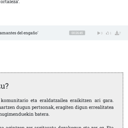
ortaleza’.
os amantes del engaño'
00:26:45
3
1
7
zu?
komunitario eta eraldatzailea eraikitzen ari gara.
artzen dugun pertsonak, eragiten digun errealitatea
i mugimenduekin batera.
ko agintzen zer argitaratu dezakegun eta zer ez. Eta