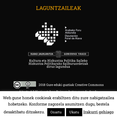
LAGUNTZAILEAK
2018 Gure eduki guztiak Creative Commons
Aitortu 4.0 Nazioartekoa Baimen baten mende daude.
Web gune honek cookieak erabiltzen ditu zure nabigatzailea
hobetzeko. Konforme zagozela asumitzen dugu, bestela
desaktibatu ditzakezu.
Irakurri gehiago
Onartu
Ukatu
HALA BEDI BAT 107.4 MHz.