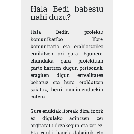
Hala Bedi babestu
nahi duzu?
Hala Bedin proiektu
komunikatibo libre,
komunitario eta eraldatzailea
eraikitzen ari gara. Egunero,
ehundaka gara proiektuan
parte hartzen dugun pertsonak,
eragiten digun errealitatea
behatuz eta hura eraldatzen
saiatuz, herri mugimenduekin
batera.
Gure edukiak libreak dira, inork
ez digulako agintzen zer
argitaratu dezakegun eta zer ez.
Eta eduki hauek dohainik eta