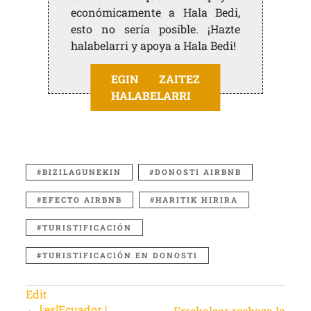
económicamente a Hala Bedi,
esto no sería posible. ¡Hazte
halabelarri y apoya a Hala Bedi!
EGIN ZAITEZ
HALABELARRI
BIZILAGUNEKIN
DONOSTI AIRBNB
EFECTO AIRBNB
HARITIK HIRIRA
TURISTIFICACIÓN
TURISTIFICACIÓN EN DONOSTI
Edit
←
[:es]Ecuador |
Errekaleor rechaza la