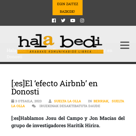
EGIN ZAITEZ
BAZKIDE!
Hala Bedi
>
Suelta la olla
>
[:es]El ‘efecto Airbnb’ en
Donosti
[:es]El ‘efecto Airbnb’ en
Donosti
3 OTSAILA, 2023
SUELTA LA OLLA
IN
BERRIAK
,
SUELTA
[:ES]EL ‘EFECTO AI
LA OLLA
IRUZKINAK DESAKTIBATUTA DAUDE
[:es]Hablamos Josu del Campo y Jon Macías del
grupo de investigadores Haritik Hirira.