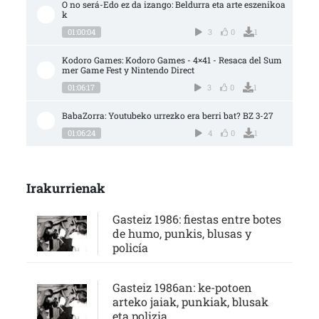
O no será-Edo ez da izango: Beldurra eta arte eszenikoa
k
01:00:04
3
0
1
Kodoro Games: Kodoro Games - 4×41 - Resaca del Sum
mer Game Fest y Nintendo Direct
01:06:17
3
0
1
BabaZorra: Youtubeko urrezko era berri bat? BZ 3-27
01:06:24
4
0
1
Irakurrienak
Gasteiz 1986: fiestas entre botes
de humo, punkis, blusas y
policía
Gasteiz 1986an: ke-potoen
arteko jaiak, punkiak, blusak
eta polizia