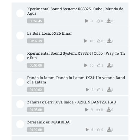
Xperimental Sound System: XSS325 | Cubo | Mundo de 
Agua
00:51:45
3
0
0
La Bola Loca: 6X26 Einar
01:07:39
10
0
1
Xperimental Sound System: XSS324 | Cubo | Way To Th
e Sun
00:51:00
10
1
1
Dando la latam: Dando la Latam 1X24: Un verano Dand
o la Latam
01:00:02
8
1
1
Zaharrak Berri: XVI. saioa - AZKEN DANTZA HAU
01:08:00
9
0
0
Zeresanik ez: MAKRIBA!
01:02:00
6
0
1