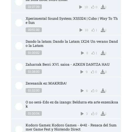
01:07:39
10
0
1
Xperimental Sound System: XSS324 | Cubo | Way To Th
e Sun
00:51:00
10
1
1
Dando la latam: Dando la Latam 1X24: Un verano Dand
o la Latam
01:00:02
8
1
1
Zaharrak Berri: XVI. saioa - AZKEN DANTZA HAU
01:08:00
9
0
0
Zeresanik ez: MAKRIBA!
01:02:00
6
0
1
O no será-Edo ez da izango: Beldurra eta arte eszenikoa
k
01:00:04
3
0
1
Kodoro Games: Kodoro Games - 4×41 - Resaca del Sum
mer Game Fest y Nintendo Direct