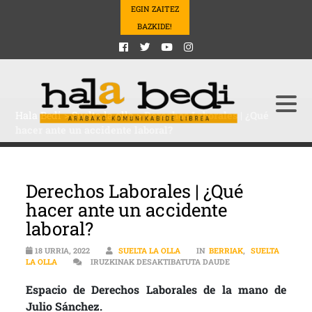
EGIN ZAITEZ
BAZKIDE!
Hala Bedi
>
Suelta la olla
>
Derechos Laborales | ¿Qué
hacer ante un accidente laboral?
Derechos Laborales | ¿Qué
hacer ante un accidente
laboral?
18 URRIA, 2022
SUELTA LA OLLA
IN
BERRIAK
,
SUELTA
DERECHOS LABORALE
LA OLLA
IRUZKINAK DESAKTIBATUTA DAUDE
Espacio de Derechos Laborales de la mano de
Julio Sánchez.