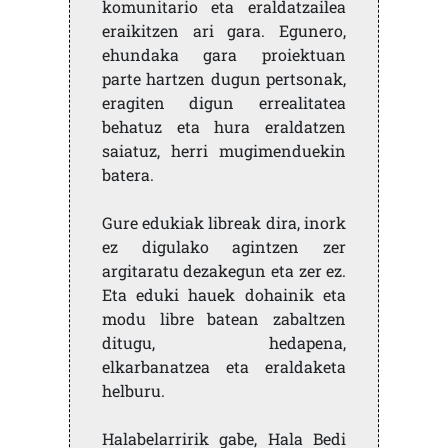
komunitario eta eraldatzailea
eraikitzen ari gara. Egunero,
ehundaka gara proiektuan
parte hartzen dugun pertsonak,
eragiten digun errealitatea
behatuz eta hura eraldatzen
saiatuz, herri mugimenduekin
batera.
Gure edukiak libreak dira, inork
ez digulako agintzen zer
argitaratu dezakegun eta zer ez.
Eta eduki hauek dohainik eta
modu libre batean zabaltzen
ditugu, hedapena,
elkarbanatzea eta eraldaketa
helburu.
Halabelarririk gabe, Hala Bedi