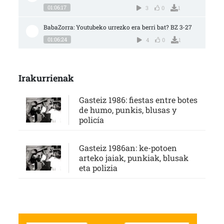
01:06:17
3
0
1
BabaZorra: Youtubeko urrezko era berri bat? BZ 3-27
01:06:24
4
0
1
Irakurrienak
Gasteiz 1986: fiestas entre botes
de humo, punkis, blusas y
policía
Gasteiz 1986an: ke-potoen
arteko jaiak, punkiak, blusak
eta polizia