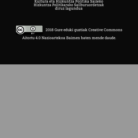
2018 Gure eduki guztiak Creative Commons
Aitortu 4.0 Nazioartekoa Baimen baten mende daude.