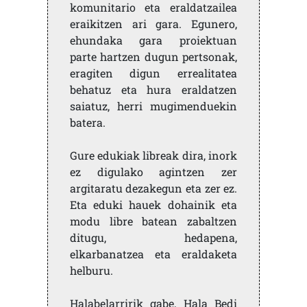
komunitario eta eraldatzailea
eraikitzen ari gara. Egunero,
ehundaka gara proiektuan
parte hartzen dugun pertsonak,
eragiten digun errealitatea
behatuz eta hura eraldatzen
saiatuz, herri mugimenduekin
batera.
Gure edukiak libreak dira, inork
ez digulako agintzen zer
argitaratu dezakegun eta zer ez.
Eta eduki hauek dohainik eta
modu libre batean zabaltzen
ditugu, hedapena,
elkarbanatzea eta eraldaketa
helburu.
Halabelarririk gabe, Hala Bedi