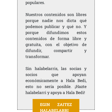
populares.
Nuestros contenidos son libres
porque nadie nos dicta qué
podemos publicar y qué no. Y
porque difundimos estos
contenidos de forma libre y
gratuita, con el objetivo de
difundir, compartir y
transformar.
Sin halabelarris, las socias y
socios que apoyan
económicamente a Hala Bedi,
esto no sería posible. ¡Hazte
halabelarri y apoya a Hala Bedi!
EGIN ZAITEZ
HALABELARRI