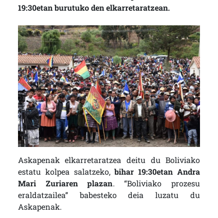
19:30etan burutuko den elkarretaratzean.
Askapenak elkarretaratzea deitu du Boliviako
estatu kolpea salatzeko,
bihar 19:30etan Andra
Mari Zuriaren plazan
. “Boliviako prozesu
eraldatzailea” babesteko deia luzatu du
Askapenak.