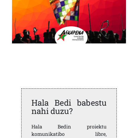
Hala Bedi babestu
nahi duzu?
Hala Bedin proiektu
komunikatibo libre,