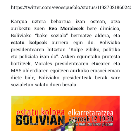
https://twitter.com/evoespueblo/status/1193702186024
Kargua uztera behartua izan ostean, atzo
aurkeztu zuen
Evo Moralesek
bere dimisioa,
Boliviako “bake soziala” bermatze aldera, eta
estatu kolpeak
aurrera egin du. Boliviako
presidentearen hitzetan “Kolpe zibiko, politiko
eta poliziala izan da”. Azken egunetako protesta
bortitzek, Morales presidentearen etxearen eta
MAS alderdiaren egoitzen aurkako erasoei eman
diete bide, Boliviako presidenteak berak sare
sozialetan salatu duen bezala.