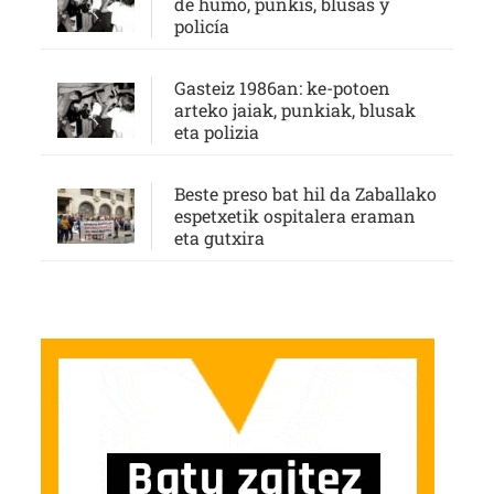
de humo, punkis, blusas y
policía
Gasteiz 1986an: ke-potoen
arteko jaiak, punkiak, blusak
eta polizia
Beste preso bat hil da Zaballako
espetxetik ospitalera eraman
eta gutxira