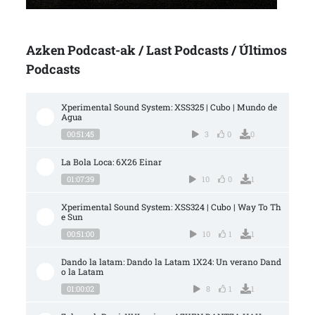
Azken Podcast-ak / Last Podcasts / Últimos
Podcasts
Xperimental Sound System: XSS325 | Cubo | Mundo de 
Agua
00:51:45
3
0
0
La Bola Loca: 6X26 Einar
01:07:39
10
0
1
Xperimental Sound System: XSS324 | Cubo | Way To Th
e Sun
00:51:00
10
1
1
Dando la latam: Dando la Latam 1X24: Un verano Dand
o la Latam
01:00:02
8
1
1