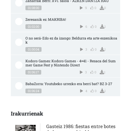
Zaharrak Berri: XVI. saioa - AZKEN DANTZA HAU
01:08:00
9
0
0
Zeresanik ez: MAKRIBA!
01:02:00
6
0
1
O no será-Edo ez da izango: Beldurra eta arte eszenikoa
k
01:00:04
3
0
1
Kodoro Games: Kodoro Games - 4×41 - Resaca del Sum
mer Game Fest y Nintendo Direct
01:06:17
3
0
1
BabaZorra: Youtubeko urrezko era berri bat? BZ 3-27
01:06:24
4
0
1
Irakurrienak
Gasteiz 1986: fiestas entre botes