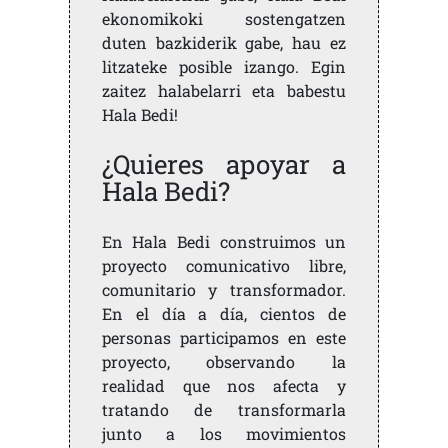
ekonomikoki sostengatzen
duten bazkiderik gabe, hau ez
litzateke posible izango. Egin
zaitez halabelarri eta babestu
Hala Bedi!
¿Quieres apoyar a
Hala Bedi?
En Hala Bedi construimos un
proyecto comunicativo libre,
comunitario y transformador.
En el día a día, cientos de
personas participamos en este
proyecto, observando la
realidad que nos afecta y
tratando de transformarla
junto a los movimientos