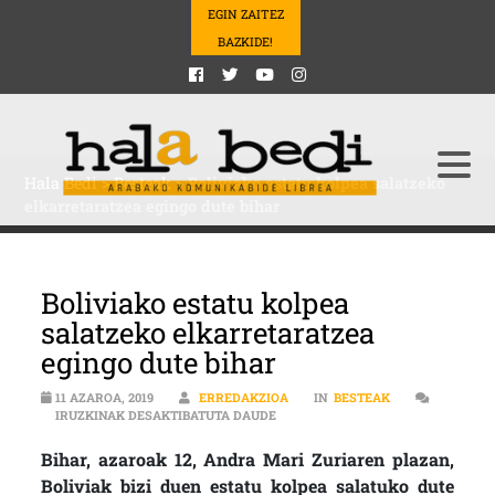
EGIN ZAITEZ
BAZKIDE!
Hala Bedi
>
Besteak
>
Boliviako estatu kolpea salatzeko
elkarretaratzea egingo dute bihar
Boliviako estatu kolpea
salatzeko elkarretaratzea
egingo dute bihar
11 AZAROA, 2019
ERREDAKZIOA
IN
BESTEAK
BOLIVIAKO ESTATU KOLPEA SALAT
IRUZKINAK DESAKTIBATUTA DAUDE
Bihar, azaroak 12, Andra Mari Zuriaren plazan,
Boliviak bizi duen estatu kolpea salatuko dute