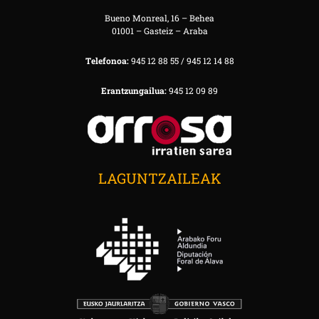
Bueno Monreal, 16 – Behea
01001 – Gasteiz – Araba
Telefonoa:
945 12 88 55 / 945 12 14 88
Erantzungailua:
945 12 09 89
LAGUNTZAILEAK