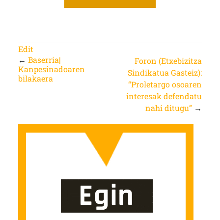
Edit
←
Baserria|
Foron (Etxebizitza
Kanpesinadoaren
Sindikatua Gasteiz):
bilakaera
“Proletargo osoaren
interesak defendatu
nahi ditugu”
→