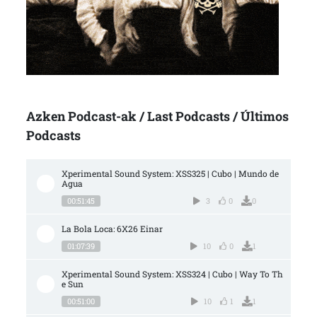
Azken Podcast-ak / Last Podcasts / Últimos
Podcasts
Xperimental Sound System: XSS325 | Cubo | Mundo de 
Agua
00:51:45
3
0
0
La Bola Loca: 6X26 Einar
01:07:39
10
0
1
Xperimental Sound System: XSS324 | Cubo | Way To Th
e Sun
00:51:00
10
1
1