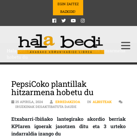
EGIN ZAITEZ
BAZKIDE!
Hala Bedi
>
Albisteak
>
PepsiCoko plantillak hitzarmena
hobetu du
PepsiCoko plantillak
hitzarmena hobetu du
25 APIRILA, 2024
ERREDAKZIOA
IN
ALBISTEAK
PEPSICOKO PLANTILLAK HITZARM
IRUZKINAK DESAKTIBATUTA DAUDE
Etxabarri-Ibiñako lantegirako akordio berriak
KPIaren igoerak jasotzen ditu eta 3 urteko
indarraldia izango du