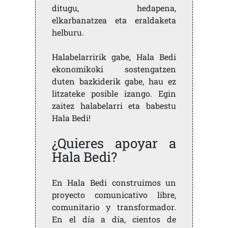
ditugu, hedapena,
elkarbanatzea eta eraldaketa
helburu.
Halabelarririk gabe, Hala Bedi
ekonomikoki sostengatzen
duten bazkiderik gabe, hau ez
litzateke posible izango. Egin
zaitez halabelarri eta babestu
Hala Bedi!
¿Quieres apoyar a
Hala Bedi?
En Hala Bedi construimos un
proyecto comunicativo libre,
comunitario y transformador.
En el día a día, cientos de