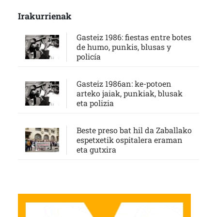
Irakurrienak
Gasteiz 1986: fiestas entre botes
de humo, punkis, blusas y
policía
Gasteiz 1986an: ke-potoen
arteko jaiak, punkiak, blusak
eta polizia
Beste preso bat hil da Zaballako
espetxetik ospitalera eraman
eta gutxira