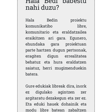
Hala Bedi babestu
nahi duzu?
Hala Bedin proiektu
komunikatibo libre,
komunitario eta eraldatzailea
eraikitzen ari gara. Egunero,
ehundaka gara proiektuan
parte hartzen dugun pertsonak,
eragiten digun errealitatea
behatuz eta hura eraldatzen
saiatuz, herri mugimenduekin
batera.
Gure edukiak libreak dira, inork
ez digulako agintzen zer
argitaratu dezakegun eta zer ez.
Eta eduki hauek dohainik eta
modu libre batean zabaltzen