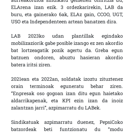
ELArena izan ezik. 3 ordezkarirekin, LAB da
buru, eta gainerako 6ak, ELAz gain, CCOO, UGT,
USO eta Independenteen artean banatzen dira.
LAB 2023ko udan plantillak egindako
mobilizaziorik gabe posible izango ez zen akordio
bat lortzeagatik pozik agertu da. Greba egun
batzuen ondoren, abuztu hasieran akordio
batera iritsi ziren.
2021ean eta 2022an, soldatak izoztu zituztenez
orain terminoak eguneratu behar ziren.
“Enpresak oso gogoan izan ditu egun haietako
aldarrikapenak, eta KPI ezin izan da inoiz
zalantzan jarri”, azpimarratu du LABek.
Sindikatuak azpimarratu duenez, PepsiCoko
batzordeak beti funtzionatu du “modu