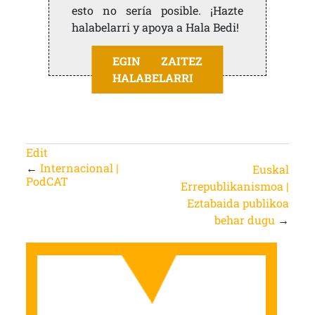
esto no sería posible. ¡Hazte
halabelarri y apoya a Hala Bedi!
EGIN ZAITEZ
HALABELARRI
Edit
←
Internacional |
Euskal
PodCAT
Errepublikanismoa |
Eztabaida publikoa
behar dugu
→