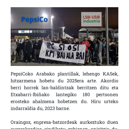
PepsiCoko Arabako plantillak, lehengo KASek,
hitzarmena hobetu du 2025era arte. Akordio
berri horrek lan-baldintzak berritzen ditu eta
Etxabarri-Ibiñako lantegiko 180 pertsonen
erosteko ahalmena hobetzen du. Hiru urteko
indarraldia du, 2023 barne.
Oraingoz, enpresa-batzordeak aurkeztuko duen
aurreakordioa sindikatu gehienen oniritzia du,