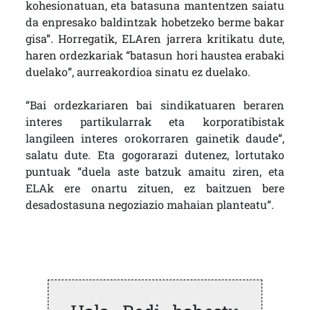
kohesionatuan, eta batasuna mantentzen saiatu
da enpresako baldintzak hobetzeko berme bakar
gisa”. Horregatik, ELAren jarrera kritikatu dute,
haren ordezkariak “batasun hori haustea erabaki
duelako”, aurreakordioa sinatu ez duelako.
“Bai ordezkariaren bai sindikatuaren beraren
interes partikularrak eta korporatibistak
langileen interes orokorraren gainetik daude”,
salatu dute. Eta gogorarazi dutenez, lortutako
puntuak “duela aste batzuk amaitu ziren, eta
ELAk ere onartu zituen, ez baitzuen bere
desadostasuna negoziazio mahaian planteatu”.