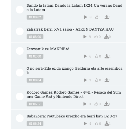
Dando la latam: Dando la Latam 1X24: Un verano Dand
o la Latam
01:00:02
8
1
1
Zaharrak Berri: XVI. saioa - AZKEN DANTZA HAU
01:08:00
9
0
0
Zeresanik ez: MAKRIBA!
01:02:00
6
0
1
O no será-Edo ez da izango: Beldurra eta arte eszenikoa
k
01:00:04
3
0
1
Kodoro Games: Kodoro Games - 4×41 - Resaca del Sum
mer Game Fest y Nintendo Direct
01:06:17
3
0
1
BabaZorra: Youtubeko urrezko era berri bat? BZ 3-27
01:06:24
4
0
1