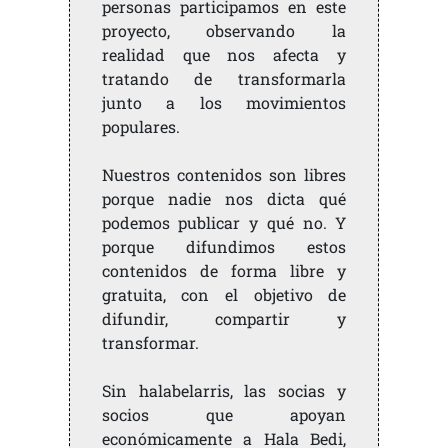
personas participamos en este
proyecto, observando la
realidad que nos afecta y
tratando de transformarla
junto a los movimientos
populares.
Nuestros contenidos son libres
porque nadie nos dicta qué
podemos publicar y qué no. Y
porque difundimos estos
contenidos de forma libre y
gratuita, con el objetivo de
difundir, compartir y
transformar.
Sin halabelarris, las socias y
socios que apoyan
económicamente a Hala Bedi,