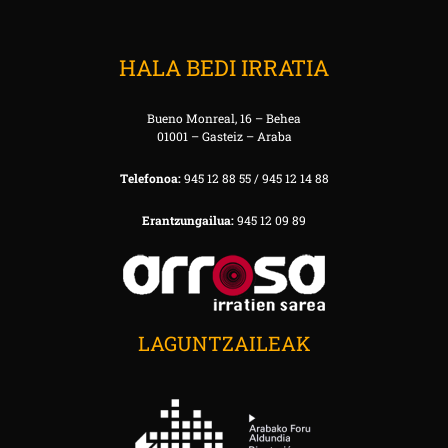
HALA BEDI IRRATIA
Bueno Monreal, 16 – Behea
01001 – Gasteiz – Araba
Telefonoa:
945 12 88 55 / 945 12 14 88
Erantzungailua:
945 12 09 89
LAGUNTZAILEAK