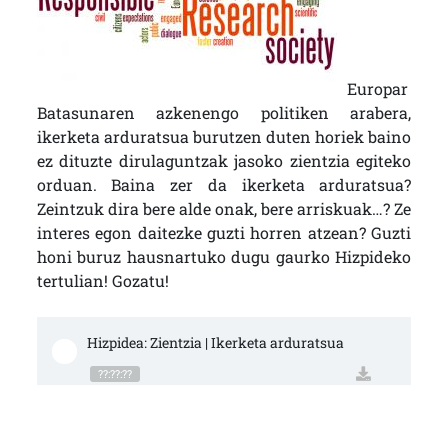
Europar
Batasunaren azkenengo politiken arabera,
ikerketa arduratsua burutzen duten horiek baino
ez dituzte dirulaguntzak jasoko zientzia egiteko
orduan. Baina zer da ikerketa arduratsua?
Zeintzuk dira bere alde onak, bere arriskuak…? Ze
interes egon daitezke guzti horren atzean? Guzti
honi buruz hausnartuko dugu gaurko Hizpideko
tertulian! Gozatu!
Hizpidea: Zientzia | Ikerketa arduratsua
??:??:??