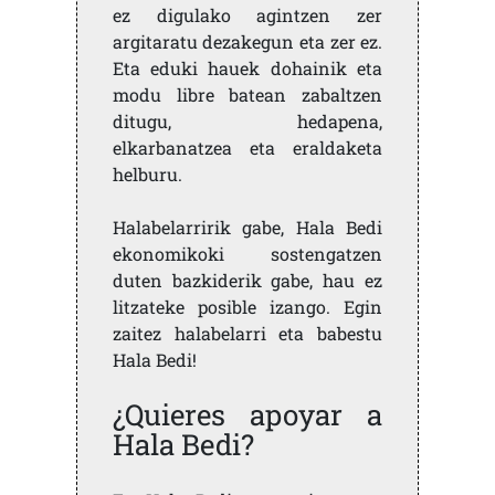
ez digulako agintzen zer
argitaratu dezakegun eta zer ez.
Eta eduki hauek dohainik eta
modu libre batean zabaltzen
ditugu, hedapena,
elkarbanatzea eta eraldaketa
helburu.
Halabelarririk gabe, Hala Bedi
ekonomikoki sostengatzen
duten bazkiderik gabe, hau ez
litzateke posible izango. Egin
zaitez halabelarri eta babestu
Hala Bedi!
¿Quieres apoyar a
Hala Bedi?