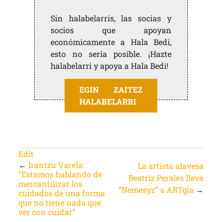
Sin halabelarris, las socias y
socios que apoyan
económicamente a Hala Bedi,
esto no sería posible. ¡Hazte
halabelarri y apoya a Hala Bedi!
EGIN ZAITEZ
HALABELARRI
Edit
←
Irantzu Varela:
La artista alavesa
“Estamos hablando de
Beatriz Perales lleva
mercantilizar los
“Nemesyz” a ARTgia
→
cuidados de una forma
que no tiene nada que
ver con cuidar”