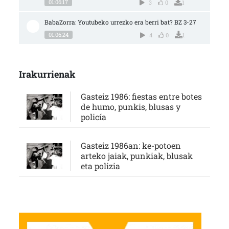
01:06:17
3
0
1
BabaZorra: Youtubeko urrezko era berri bat? BZ 3-27
01:06:24
4
0
1
Irakurrienak
Gasteiz 1986: fiestas entre botes
de humo, punkis, blusas y
policía
Gasteiz 1986an: ke-potoen
arteko jaiak, punkiak, blusak
eta polizia