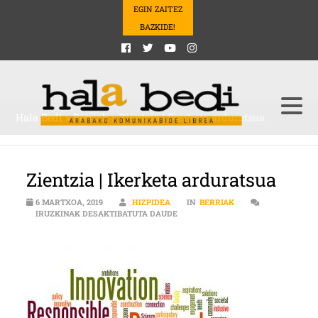
EGIN ZAITEZ
BAZKIDE!
Hala Bedi
>
Berriak
>
Zientzia | Ikerketa arduratsua
Zientzia | Ikerketa arduratsua
6 MARTXOA, 2019
HIZPIDEA
IN
BERRIAK
ZIENTZIA | IKERKETA ARDURATSU
IRUZKINAK DESAKTIBATUTA DAUDE