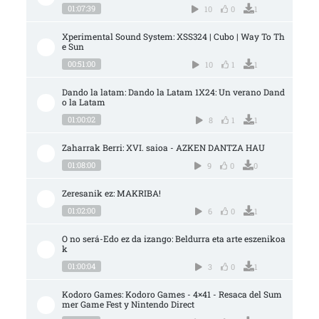
01:07:39
10
0
1
Xperimental Sound System: XSS324 | Cubo | Way To Th
e Sun
00:51:00
10
1
1
Dando la latam: Dando la Latam 1X24: Un verano Dand
o la Latam
01:00:02
8
1
1
Zaharrak Berri: XVI. saioa - AZKEN DANTZA HAU
01:08:00
9
0
0
Zeresanik ez: MAKRIBA!
01:02:00
6
0
1
O no será-Edo ez da izango: Beldurra eta arte eszenikoa
k
01:00:04
3
0
1
Kodoro Games: Kodoro Games - 4×41 - Resaca del Sum
mer Game Fest y Nintendo Direct