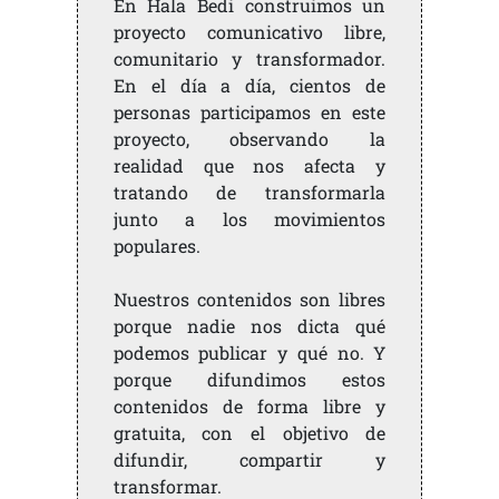
En Hala Bedi construimos un
proyecto comunicativo libre,
comunitario y transformador.
En el día a día, cientos de
personas participamos en este
proyecto, observando la
realidad que nos afecta y
tratando de transformarla
junto a los movimientos
populares.
Nuestros contenidos son libres
porque nadie nos dicta qué
podemos publicar y qué no. Y
porque difundimos estos
contenidos de forma libre y
gratuita, con el objetivo de
difundir, compartir y
transformar.