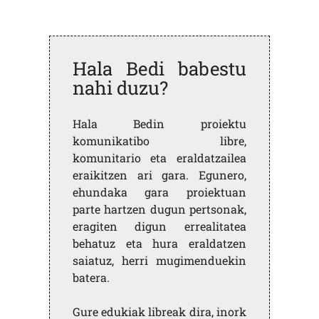
Hala Bedi babestu
nahi duzu?
Hala Bedin proiektu
komunikatibo libre,
komunitario eta eraldatzailea
eraikitzen ari gara. Egunero,
ehundaka gara proiektuan
parte hartzen dugun pertsonak,
eragiten digun errealitatea
behatuz eta hura eraldatzen
saiatuz, herri mugimenduekin
batera.
Gure edukiak libreak dira, inork