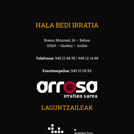
HALA BEDI IRRATIA
Bueno Monreal, 16 – Behea
01001 – Gasteiz – Araba
Telefonoa:
945 12 88 55 / 945 12 14 88
Erantzungailua:
945 12 09 89
LAGUNTZAILEAK