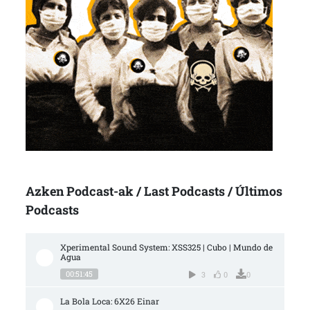
Azken Podcast-ak / Last Podcasts / Últimos
Podcasts
Xperimental Sound System: XSS325 | Cubo | Mundo de 
Agua
00:51:45
3
0
0
La Bola Loca: 6X26 Einar