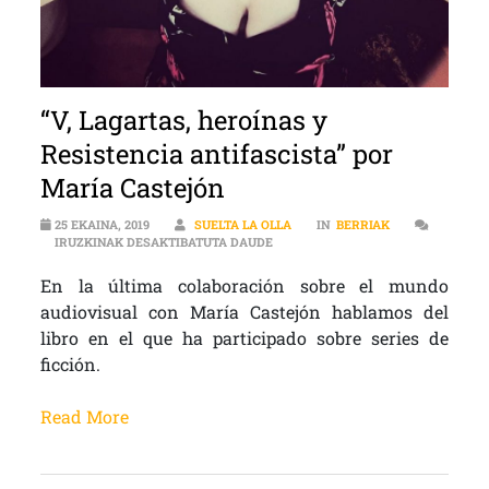
“V, Lagartas, heroínas y
Resistencia antifascista” por
María Castejón
25 EKAINA, 2019
SUELTA LA OLLA
IN
BERRIAK
“V, LAGARTAS, HEROÍNAS Y RESIS
IRUZKINAK DESAKTIBATUTA DAUDE
En la última colaboración sobre el mundo
audiovisual con María Castejón hablamos del
libro en el que ha participado sobre series de
ficción.
Read More