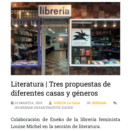
Literatura | Tres propuestas de
diferentes casas y géneros
23 MAIATZA, 2019
SUELTA LA OLLA
IN
BERRIAK
LITERATURA | TRES PROPUESTAS 
IRUZKINAK DESAKTIBATUTA DAUDE
Colaboración de Eneko de la librería feminista
Louise Michel en la sección de literatura.