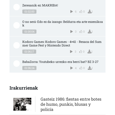
Zeresanik ez: MAKRIBA!
01:02:00
6
0
1
O no será-Edo ez da izango: Beldurra eta arte eszenikoa
k
01:00:04
3
0
1
Kodoro Games: Kodoro Games - 4×41 - Resaca del Sum
mer Game Fest y Nintendo Direct
01:06:17
3
0
1
BabaZorra: Youtubeko urrezko era berri bat? BZ 3-27
01:06:24
4
0
1
Irakurrienak
Gasteiz 1986: fiestas entre botes
de humo, punkis, blusas y
policía