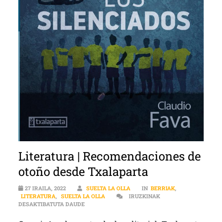
Literatura | Recomendaciones de
otoño desde Txalaparta
27 IRAILA, 2022
SUELTA LA OLLA
IN
BERRIAK
,
LITERATURA
,
SUELTA LA OLLA
IRUZKINAK
LITERATURA | RECOMENDACIONES DE OTOÑO DE
DESAKTIBATUTA DAUDE