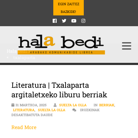
EGIN ZAITEZ
BAZKIDE!
Hala Bedi
>
txalaparta
Literatura | Txalaparta
argitaletxeko liburu berriak
31 MARTXOA, 2025
SUELTA LA OLLA
IN
BERRIAK
,
LITERATURA
,
SUELTA LA OLLA
IRUZKINAK
LITERATURA | TXALAPARTA ARGITALETXEKO LIB
DESAKTIBATUTA DAUDE
Read More