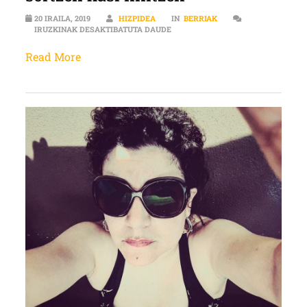
20 IRAILA, 2019
HIZPIDEA
IN
BERRIAK
RUBEN SANCHEZ: “AMATXIREN ISTO
IRUZKINAK DESAKTIBATUTA DAUDE
Read More