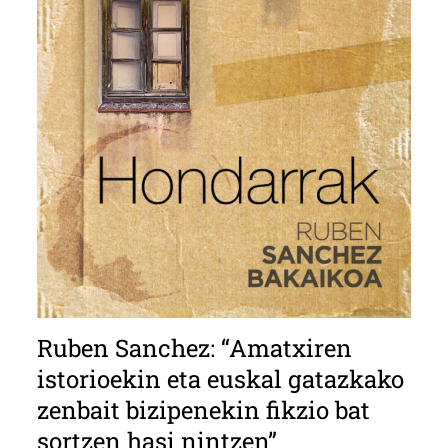
Ruben Sanchez: “Amatxiren
istorioekin eta euskal gatazkako
zenbait bizipenekin fikzio bat
sortzen hasi nintzen”