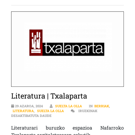
Literatura | Txalaparta
29 AZAROA, 2024
SUELTA LA OLLA
IN
BERRIAK
,
LITERATURA
,
SUELTA LA OLLA
IRUZKINAK
LITERATURA | TXALAPARTA SARRERAN
DESAKTIBATUTA DAUDE
Literaturari buruzko espazioa Nafarroko
Txalaparta argitaletxearen eskutik.