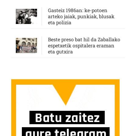
Gasteiz 1986an: ke-potoen
arteko jaiak, punkiak, blusak
eta polizia
Beste preso bat hil da Zaballako
espetxetik ospitalera eraman
eta gutxira