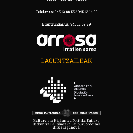
Telefonoa:
945 12 88 55 / 945 12 14 88
Erantzungailua:
945 12 09 89
LAGUNTZAILEAK