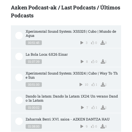
Azken Podcast-ak / Last Podcasts / Últimos
Podcasts
Xperimental Sound System: XSS325 | Cubo | Mundo de 
Agua
00:51:45
3
0
0
La Bola Loca: 6X26 Einar
01:07:39
8
0
1
Xperimental Sound System: XSS324 | Cubo | Way To Th
e Sun
00:51:00
10
1
1
Dando la latam: Dando la Latam 1X24: Un verano Dand
o la Latam
01:00:02
7
1
1
Zaharrak Berri: XVI. saioa - AZKEN DANTZA HAU
01:08:00
9
0
0