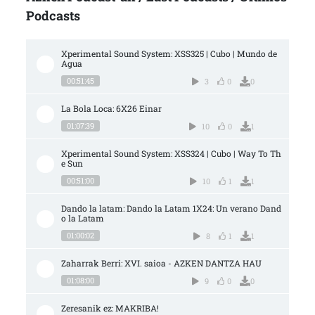
Podcasts
Xperimental Sound System: XSS325 | Cubo | Mundo de 
Agua
00:51:45
3
0
0
La Bola Loca: 6X26 Einar
01:07:39
10
0
1
Xperimental Sound System: XSS324 | Cubo | Way To Th
e Sun
00:51:00
10
1
1
Dando la latam: Dando la Latam 1X24: Un verano Dand
o la Latam
01:00:02
8
1
1
Zaharrak Berri: XVI. saioa - AZKEN DANTZA HAU
01:08:00
9
0
0
Zeresanik ez: MAKRIBA!