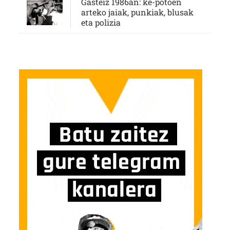
Gasteiz 1986an: ke-potoen
arteko jaiak, punkiak, blusak
eta polizia