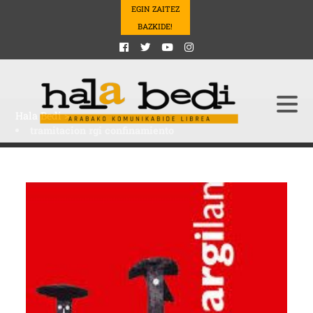
EGIN ZAITEZ
BAZKIDE!
Hala Bedi
>
tramitacion rgi confinamiento