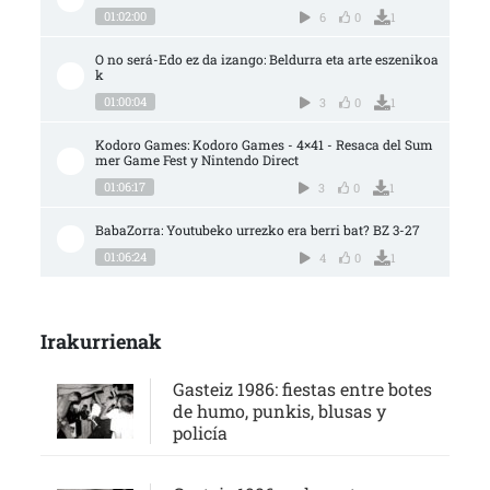
01:02:00
6
0
1
O no será-Edo ez da izango: Beldurra eta arte eszenikoa
k
01:00:04
3
0
1
Kodoro Games: Kodoro Games - 4×41 - Resaca del Sum
mer Game Fest y Nintendo Direct
01:06:17
3
0
1
BabaZorra: Youtubeko urrezko era berri bat? BZ 3-27
01:06:24
4
0
1
Irakurrienak
Gasteiz 1986: fiestas entre botes
de humo, punkis, blusas y
policía