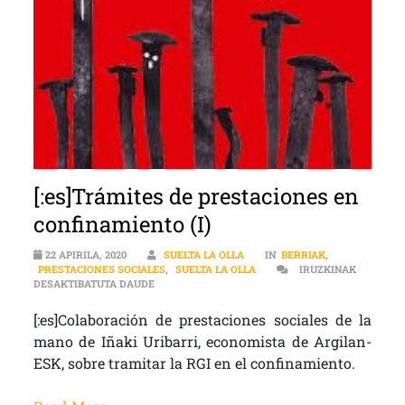
[:es]Trámites de prestaciones en
confinamiento (I)
22 APIRILA, 2020
SUELTA LA OLLA
IN
BERRIAK
,
PRESTACIONES SOCIALES
,
SUELTA LA OLLA
IRUZKINAK
[:ES]TRÁMITES DE PRESTACIONES EN CONFINAMI
DESAKTIBATUTA DAUDE
[:es]Colaboración de prestaciones sociales de la
mano de Iñaki Uribarri, economista de Argilan-
ESK, sobre tramitar la RGI en el confinamiento.