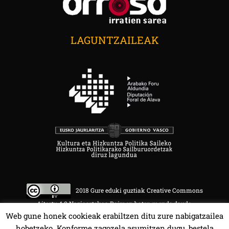
LAGUNTZAILEAK
2018 Gure eduki guztiak Creative Commons
Aitortu 4.0 Nazioartekoa Baimen baten mende daude.
Web gune honek cookieak erabiltzen ditu zure nabigatzailea
hobetzeko. Konforme zagozela asumitzen dugu, bestela