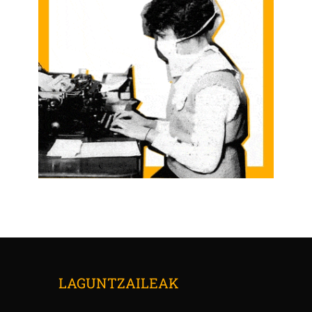
LAGUNTZAILEAK