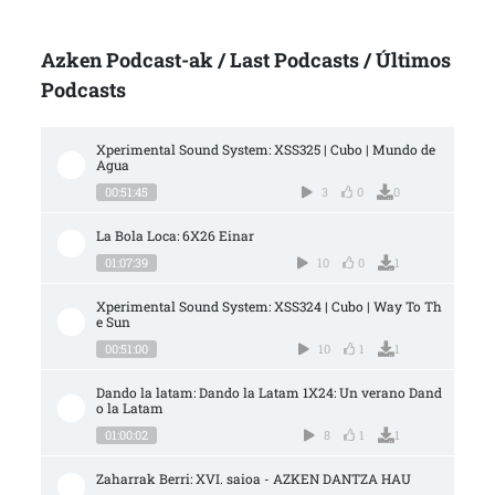
Azken Podcast-ak / Last Podcasts / Últimos
Podcasts
Xperimental Sound System: XSS325 | Cubo | Mundo de 
Agua
00:51:45
3
0
0
La Bola Loca: 6X26 Einar
01:07:39
10
0
1
Xperimental Sound System: XSS324 | Cubo | Way To Th
e Sun
00:51:00
10
1
1
Dando la latam: Dando la Latam 1X24: Un verano Dand
o la Latam
01:00:02
8
1
1
Zaharrak Berri: XVI. saioa - AZKEN DANTZA HAU