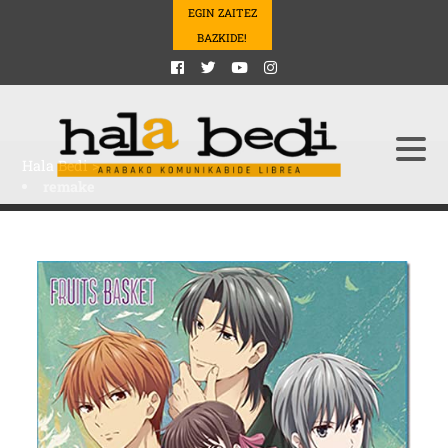
EGIN ZAITEZ
BAZKIDE!
Hala Bedi
>
remake