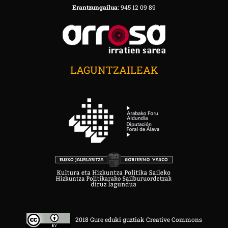
Erantzungailua:
945 12 09 89
LAGUNTZAILEAK
2018 Gure eduki guztiak Creative Commons