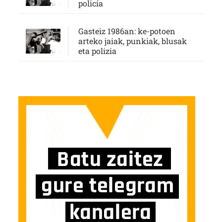
policía
Gasteiz 1986an: ke-potoen
arteko jaiak, punkiak, blusak
eta polizia