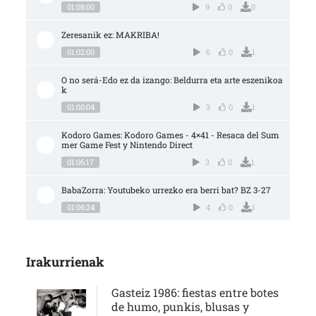
01:08:00
9
0
0
Zeresanik ez: MAKRIBA!
01:02:00
6
0
1
O no será-Edo ez da izango: Beldurra eta arte eszenikoa
k
01:00:04
3
0
1
Kodoro Games: Kodoro Games - 4×41 - Resaca del Sum
mer Game Fest y Nintendo Direct
01:06:17
3
0
1
BabaZorra: Youtubeko urrezko era berri bat? BZ 3-27
01:06:24
4
0
1
Irakurrienak
Gasteiz 1986: fiestas entre botes
de humo, punkis, blusas y