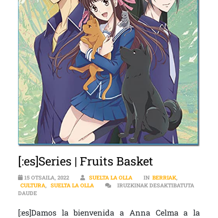
[:es]Series | Fruits Basket
15 OTSAILA, 2022
SUELTA LA OLLA
IN
BERRIAK
,
CULTURA
,
SUELTA LA OLLA
IRUZKINAK DESAKTIBATUTA
[:ES]SERIES | FRUITS BASKET SARRERAN
DAUDE
[:es]Damos la bienvenida a Anna Celma a la