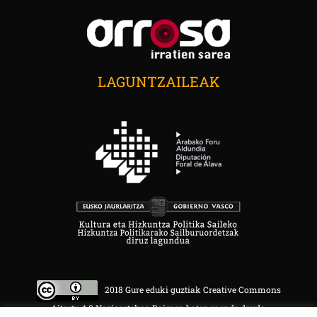
LAGUNTZAILEAK
2018 Gure eduki guztiak Creative Commons
Aitortu 4.0 Nazioartekoa Baimen baten mende daude.