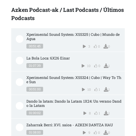
Azken Podcast-ak / Last Podcasts / Últimos
Podcasts
Xperimental Sound System: XSS325 | Cubo | Mundo de 
Agua
00:51:45
3
0
0
La Bola Loca: 6X26 Einar
01:07:39
10
0
1
Xperimental Sound System: XSS324 | Cubo | Way To Th
e Sun
00:51:00
10
1
1
Dando la latam: Dando la Latam 1X24: Un verano Dand
o la Latam
01:00:02
8
1
1
Zaharrak Berri: XVI. saioa - AZKEN DANTZA HAU
01:08:00
9
0
0