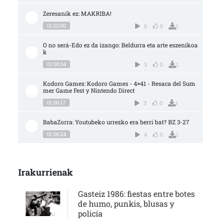
Zeresanik ez: MAKRIBA!
01:02:00
6
0
1
O no será-Edo ez da izango: Beldurra eta arte eszenikoa
k
01:00:04
3
0
1
Kodoro Games: Kodoro Games - 4×41 - Resaca del Sum
mer Game Fest y Nintendo Direct
01:06:17
3
0
1
BabaZorra: Youtubeko urrezko era berri bat? BZ 3-27
01:06:24
4
0
1
Irakurrienak
Gasteiz 1986: fiestas entre botes
de humo, punkis, blusas y
policía