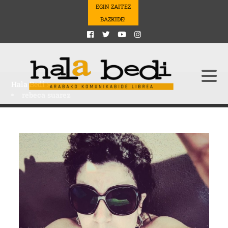
EGIN ZAITEZ
BAZKIDE!
Hala Bedi
>
rebeca suarez