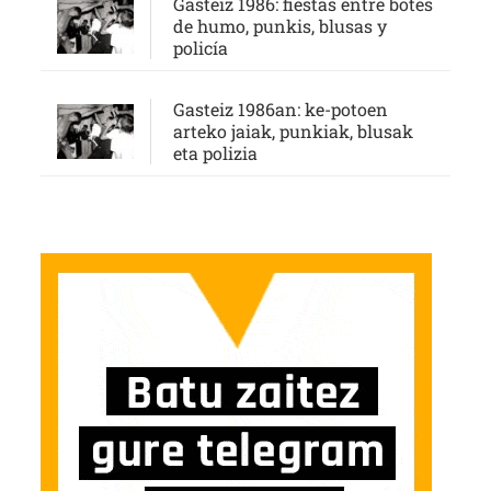
Gasteiz 1986: fiestas entre botes
de humo, punkis, blusas y
policía
Gasteiz 1986an: ke-potoen
arteko jaiak, punkiak, blusak
eta polizia