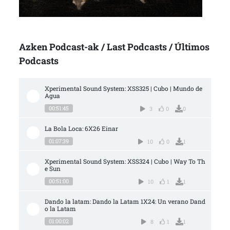
Azken Podcast-ak / Last Podcasts / Últimos
Podcasts
Xperimental Sound System: XSS325 | Cubo | Mundo de 
Agua
00:51:45
3
0
0
La Bola Loca: 6X26 Einar
01:07:39
10
0
1
Xperimental Sound System: XSS324 | Cubo | Way To Th
e Sun
00:51:00
10
1
1
Dando la latam: Dando la Latam 1X24: Un verano Dand
o la Latam
01:00:02
8
1
1