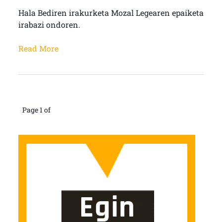
Hala Bediren irakurketa Mozal Legearen epaiketa
irabazi ondoren.
Read More
Page 1 of