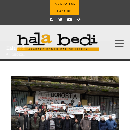
EGIN ZAITEZ
BAZKIDE!
Hala Bedi
>
mozal