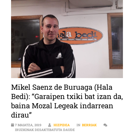
Mikel Saenz de Buruaga (Hala
Bedi): “Garaipen txiki bat izan da,
baina Mozal Legeak indarrean
dirau”
7 MAIATZA, 2019
HIZPIDEA
IN
BERRIAK
MIKEL SAENZ DE BURUAGA (HALA B
IRUZKINAK DESAKTIBATUTA DAUDE