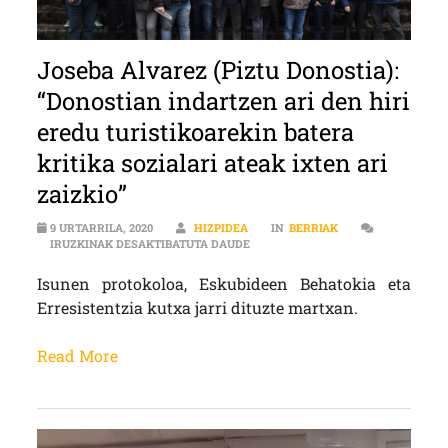
Joseba Alvarez (Piztu Donostia):
“Donostian indartzen ari den hiri
eredu turistikoarekin batera
kritika sozialari ateak ixten ari
zaizkio”
9 URTARRILA, 2020
HIZPIDEA
IN
BERRIAK
JOSEBA ALVAREZ (PIZTU DONOSTIA
IRUZKINAK DESAKTIBATUTA DAUDE
Isunen protokoloa, Eskubideen Behatokia eta
Erresistentzia kutxa jarri dituzte martxan.
Read More