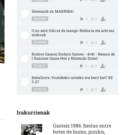
Zeresanik ez: MAKRIBA!
01:02:00
6
0
1
O no será-Edo ez da izango: Beldurra eta arte esz
enikoak
01:00:04
3
0
1
Kodoro Games: Kodoro Games - 4×41 - Resaca de
l Summer Game Fest y Nintendo Direct
01:06:17
3
0
1
BabaZorra: Youtubeko urrezko era berri bat? BZ 
3-27
01:06:24
4
0
1
EAN): “HERRIKO SEKTORE GUZTIAK GONBIDATZEN DITUGU AZAROAN EGINGO D
Irakurrienak
Gasteiz 1986: fiestas entre
botes de humo, punkis,