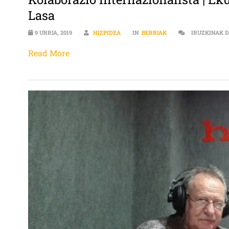
Lasa
9 URRIA, 2019
HIZPIDEA
IN
BERRIAK
IRUZKINAK 
Read More