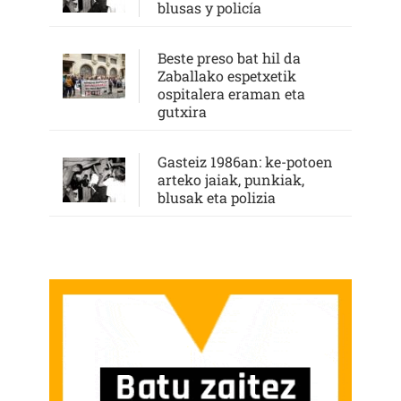
blusas y policía
Beste preso bat hil da
Zaballako espetxetik
ospitalera eraman eta
gutxira
Gasteiz 1986an: ke-potoen
arteko jaiak, punkiak,
blusak eta polizia