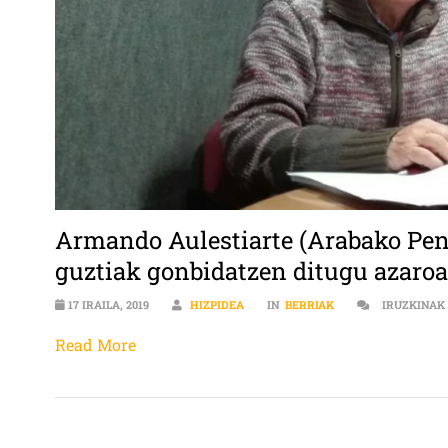
Armando Aulestiarte (Arabako Pent
guztiak gonbidatzen ditugu azaroa
17 IRAILA, 2019
HIZPIDEA
IN
BERRIAK
IRUZKINAK
Read More