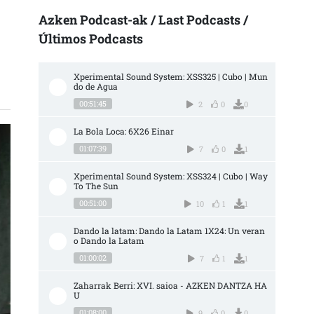
Azken Podcast-ak / Last Podcasts /
Últimos Podcasts
IALDE KATALANAK – XABI LASA SARRERAN
Xperimental Sound System: XSS325 | Cubo | Mun
do de Agua
00:51:45
2
0
0
La Bola Loca: 6X26 Einar
01:07:39
7
0
1
Xperimental Sound System: XSS324 | Cubo | Way 
To The Sun
00:51:00
10
1
1
Dando la latam: Dando la Latam 1X24: Un veran
o Dando la Latam
01:00:02
7
1
1
Zaharrak Berri: XVI. saioa - AZKEN DANTZA HA
U
01:08:00
9
0
0