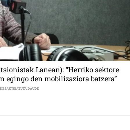
sionistak Lanean): “Herriko sektore
n egingo den mobilizaziora batzera”
ARMANDO AULESTIARTE (ARABAKO PENTSIONISTAK LAN
 DESAKTIBATUTA DAUDE