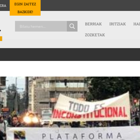
EGIN ZAITEZ
ERA
BAZKIDE!
BERRIAK
IRITZIAK
HA
ZOZKETAK