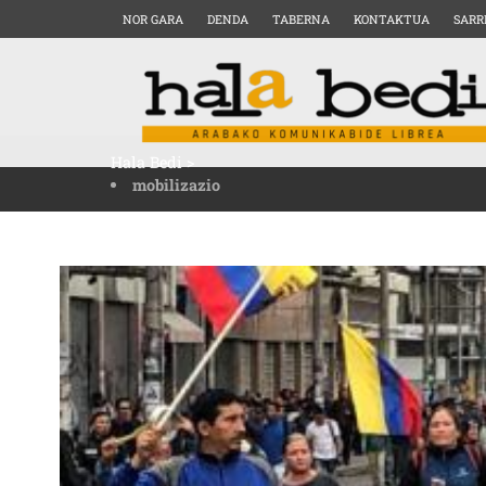
NOR GARA
DENDA
TABERNA
KONTAKTUA
SARR
Hala Bedi
>
mobilizazio