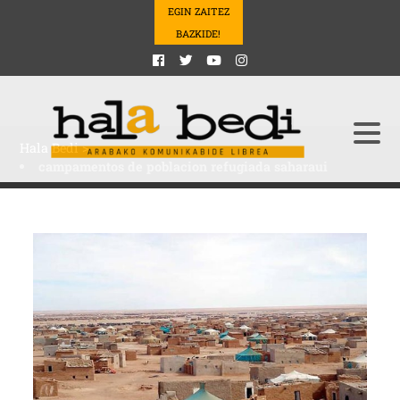
EGIN ZAITEZ
BAZKIDE!
Hala Bedi
>
campamentos de poblacion refugiada saharaui