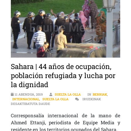
Sahara | 44 años de ocupación,
población refugiada y lucha por
la dignidad
11 ABENDUA, 2019
SUELTA LA OLLA
IN
BERRIAK
,
INTERNACIONAL
,
SUELTA LA OLLA
IRUZKINAK
SAHARA | 44 AÑOS DE OCUPACIÓN, POBLACIÓN R
DESAKTIBATUTA DAUDE
Corresponsalía internacional de la mano de
Ahmed Ettanji, periodista de Equipe Media y
residente en los territorios ocupados del Sahara.