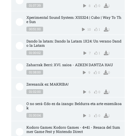
01:07:39
8
0
1
Xperimental Sound System: XSS324 | Cubo | Way To Th
e Sun
00:51:00
10
1
1
Dando la latam: Dando la Latam 1X24: Un verano Dand
o la Latam
01:00:02
7
1
1
Zaharrak Berri: XVI. saioa - AZKEN DANTZA HAU
01:08:00
9
0
0
Zeresanik ez: MAKRIBA!
01:02:00
6
0
1
O no será-Edo ez da izango: Beldurra eta arte eszenikoa
k
01:00:04
3
0
1
Kodoro Games: Kodoro Games - 4×41 - Resaca del Sum
mer Game Fest y Nintendo Direct