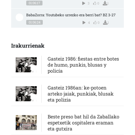
01:06:17
3
0
1
BabaZorra: Youtubeko urrezko era berri bat? BZ 3-27
01:06:24
4
0
1
Irakurrienak
Gasteiz 1986: fiestas entre botes
de humo, punkis, blusas y
policía
Gasteiz 1986an: ke-potoen
arteko jaiak, punkiak, blusak
eta polizia
Beste preso bat hil da Zaballako
espetxetik ospitalera eraman
eta gutxira