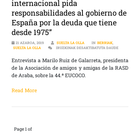
internacional pida
responsabilidades al gobierno de
España por la deuda que tiene
desde 1975”
21 AZAROA, 2019
SUELTA LA OLLA
IN
BERRIAK
,
“QUEREMOS 
SUELTA LA OLLA
IRUZKINAK DESAKTIBATUTA DAUDE
Entrevista a Marilo Ruiz de Galarreta, presidenta
de la Asociación de amigos y amigas de la RASD
de Araba, sobre la 44.ª EUCOCO.
Read More
Page 1 of