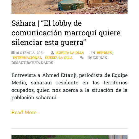
Sáhara | “El lobby de
comunicación marroquí quiere
silenciar esta guerra”
16 OTSAILA, 2021
SUELTA LA OLLA
IN
BERRIAK
,
INTERNACIONAL
,
SUELTA LA OLLA
IRUZKINAK
SÁHARA | “EL LOBBY DE COMUNICACIÓN MARROQU
DESAKTIBATUTA DAUDE
Entrevista a Ahmed Ettanji, periodista de Equipe
Media, saharaui residente en los territorios
ocupados, quien nos acerca a la situación de la
población saharaui.
Read More