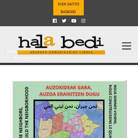
EGIN ZAITEZ
BAZKIDE!
Hala Bedi
>
antirracismo