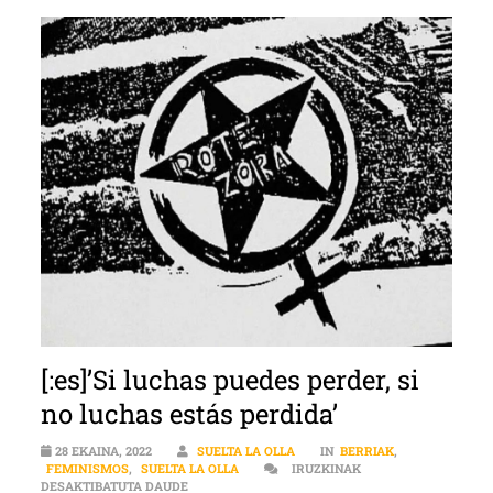
[:es]’Si luchas puedes perder, si
no luchas estás perdida’
28 EKAINA, 2022
SUELTA LA OLLA
IN
BERRIAK
,
FEMINISMOS
,
SUELTA LA OLLA
IRUZKINAK
[:ES]’SI LUCHAS PUEDES PERDER, SI NO LUCHAS 
DESAKTIBATUTA DAUDE