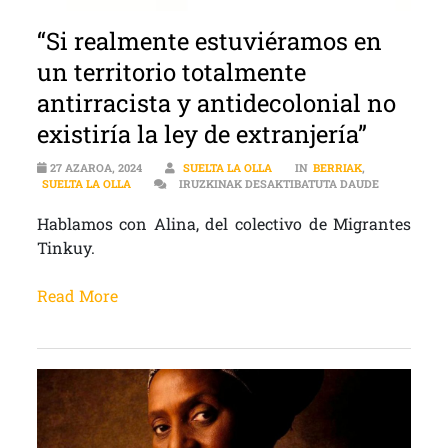
“Si realmente estuviéramos en
un territorio totalmente
antirracista y antidecolonial no
existiría la ley de extranjería”
27 AZAROA, 2024
SUELTA LA OLLA
IN
BERRIAK
,
“SI REALME
SUELTA LA OLLA
IRUZKINAK DESAKTIBATUTA DAUDE
Hablamos con Alina, del colectivo de Migrantes
Tinkuy.
Read More