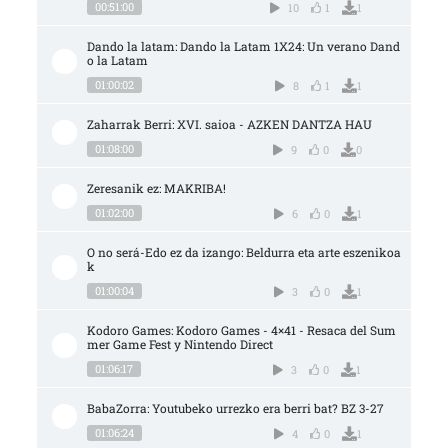
00:51:00
10
1
1
Dando la latam: Dando la Latam 1X24: Un verano Dand
o la Latam
01:00:02
8
1
1
Zaharrak Berri: XVI. saioa - AZKEN DANTZA HAU
01:08:00
9
0
0
Zeresanik ez: MAKRIBA!
01:02:00
6
0
1
O no será-Edo ez da izango: Beldurra eta arte eszenikoa
k
01:00:04
3
0
1
Kodoro Games: Kodoro Games - 4×41 - Resaca del Sum
mer Game Fest y Nintendo Direct
01:06:17
3
0
1
BabaZorra: Youtubeko urrezko era berri bat? BZ 3-27
01:06:24
4
0
1