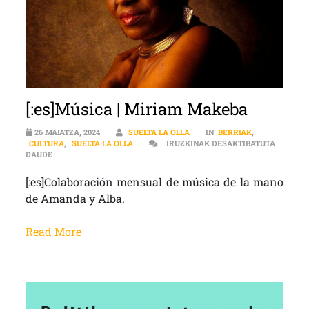
[:es]Música | Miriam Makeba
26 MAIATZA, 2024
SUELTA LA OLLA
IN
BERRIAK
,
CULTURA
,
SUELTA LA OLLA
IRUZKINAK DESAKTIBATUTA
[:ES]MÚSICA | MIRIAM MAKEBA SARRERAN
DAUDE
[:es]Colaboración mensual de música de la mano
de Amanda y Alba.
Read More