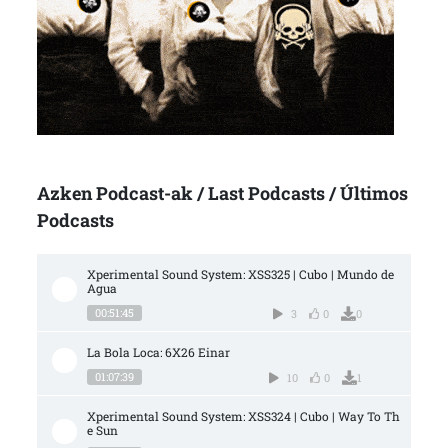
Azken Podcast-ak / Last Podcasts / Últimos
Podcasts
Xperimental Sound System: XSS325 | Cubo | Mundo de 
Agua
00:51:45
3
0
0
La Bola Loca: 6X26 Einar
01:07:39
10
0
1
Xperimental Sound System: XSS324 | Cubo | Way To Th
e Sun