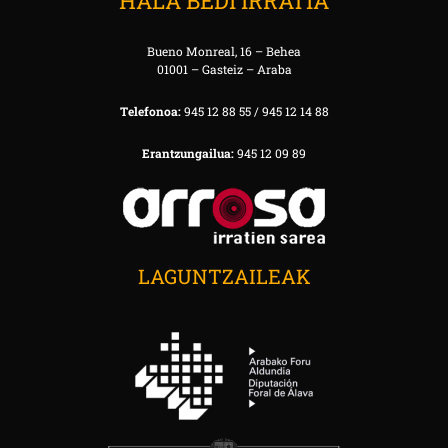
HALA BEDI IRRATIA
Bueno Monreal, 16 – Behea
01001 – Gasteiz – Araba
Telefonoa:
945 12 88 55 / 945 12 14 88
Erantzungailua:
945 12 09 89
LAGUNTZAILEAK