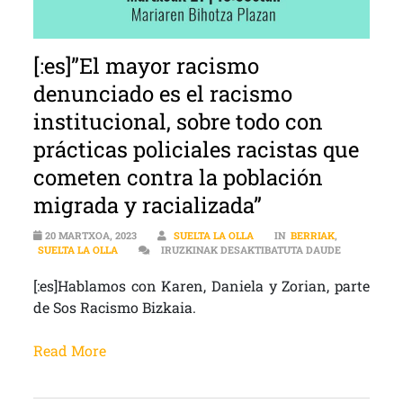
[:es]”El mayor racismo
denunciado es el racismo
institucional, sobre todo con
prácticas policiales racistas que
cometen contra la población
migrada y racializada”
20 MARTXOA, 2023
SUELTA LA OLLA
IN
BERRIAK
,
[:ES]”EL M
SUELTA LA OLLA
IRUZKINAK DESAKTIBATUTA DAUDE
[:es]Hablamos con Karen, Daniela y Zorian, parte
de Sos Racismo Bizkaia.
Read More