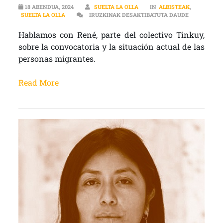
18 ABENDUA, 2024
SUELTA LA OLLA
IN
ALBISTEAK
,
MANIFESTAC
SUELTA LA OLLA
IRUZKINAK DESAKTIBATUTA DAUDE
Hablamos con René, parte del colectivo Tinkuy,
sobre la convocatoria y la situación actual de las
personas migrantes.
Read More