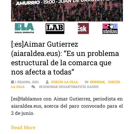
[:es]Aimar Gutierrez
(aiaraldea.eus): “Es un problema
estructural de la comarca que
nos afecta a todas”
1 EKAINA, 2021
SUELTA LA OLLA
IN
BERRIAK
,
SUELTA
[:ES]AIMAR GUTIERR
LA OLLA
IRUZKINAK DESAKTIBATUTA DAUDE
[:es]Hablamos con Aimar Gutierrez, periodista en
aiaraldea.eus, acerca del paro convocado para el
2 de junio.
Read More