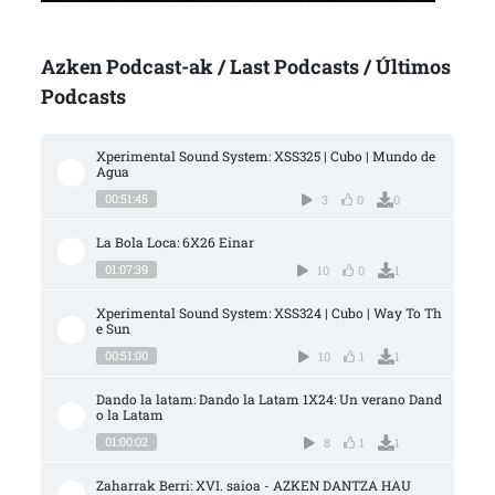
Azken Podcast-ak / Last Podcasts / Últimos
Podcasts
Xperimental Sound System: XSS325 | Cubo | Mundo de 
Agua
00:51:45
3
0
0
La Bola Loca: 6X26 Einar
01:07:39
10
0
1
Xperimental Sound System: XSS324 | Cubo | Way To Th
e Sun
00:51:00
10
1
1
Dando la latam: Dando la Latam 1X24: Un verano Dand
o la Latam
01:00:02
8
1
1
Zaharrak Berri: XVI. saioa - AZKEN DANTZA HAU