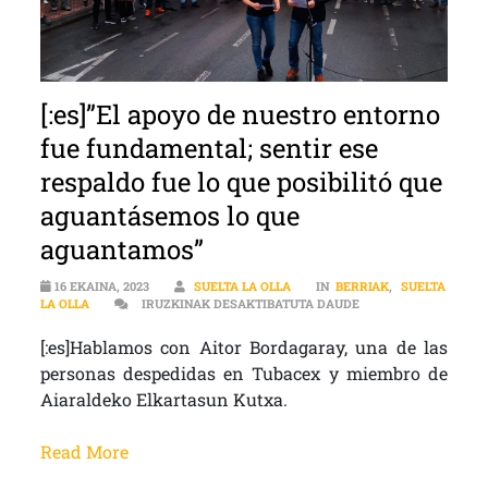
[:es]”El apoyo de nuestro entorno
fue fundamental; sentir ese
respaldo fue lo que posibilitó que
aguantásemos lo que
aguantamos”
16 EKAINA, 2023
SUELTA LA OLLA
IN
BERRIAK
,
SUELTA
[:ES]”EL APOYO DE
LA OLLA
IRUZKINAK DESAKTIBATUTA DAUDE
[:es]Hablamos con Aitor Bordagaray, una de las
personas despedidas en Tubacex y miembro de
Aiaraldeko Elkartasun Kutxa.
Read More