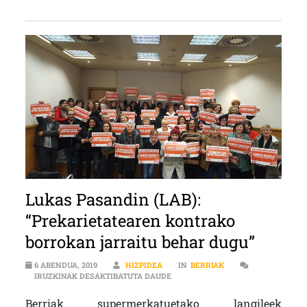
Lukas Pasandin (LAB):
“Prekarietatearen kontrako
borrokan jarraitu behar dugu”
6 ABENDUA, 2019
HIZPIDEA
IN
BERRIAK
LUKAS PASANDIN (LAB): “PREKAR
IRUZKINAK DESAKTIBATUTA DAUDE
Berriak supermerkatuetako langileek