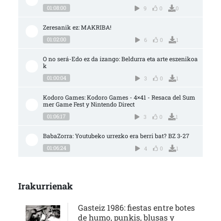
01:08:00
9
0
0
Zeresanik ez: MAKRIBA!
01:02:00
6
0
1
O no será-Edo ez da izango: Beldurra eta arte eszenikoa
k
01:00:04
3
0
1
Kodoro Games: Kodoro Games - 4×41 - Resaca del Sum
mer Game Fest y Nintendo Direct
01:06:17
3
0
1
BabaZorra: Youtubeko urrezko era berri bat? BZ 3-27
01:06:24
4
0
1
Irakurrienak
Gasteiz 1986: fiestas entre botes
de humo, punkis, blusas y