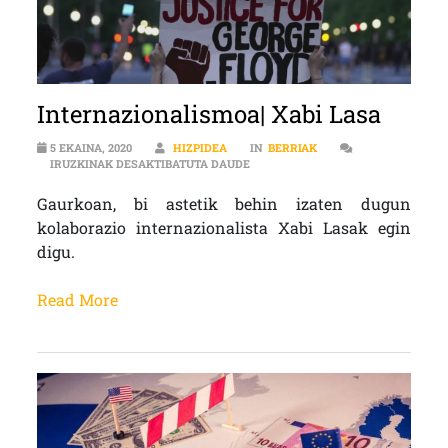
Internazionalismoa| Xabi Lasa
5 EKAINA, 2020
HIZPIDEA
IN
BERRIAK
INTERNAZIONALISMOA| XABI LASA
IRUZKINAK DESAKTIBATUTA DAUDE
Gaurkoan, bi astetik behin izaten dugun
kolaborazio internazionalista Xabi Lasak egin
digu.
Read More