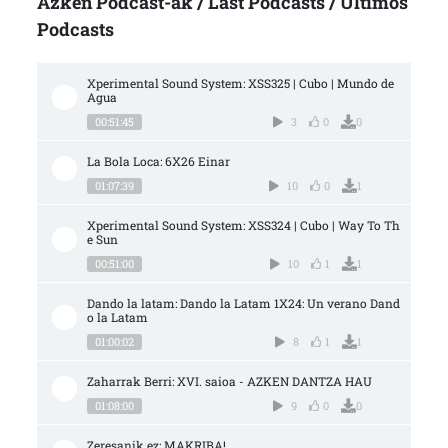
Azken Podcast-ak / Last Podcasts / Últimos
Podcasts
Xperimental Sound System: XSS325 | Cubo | Mundo de 
Agua
00:51:45
3
0
0
La Bola Loca: 6X26 Einar
01:07:39
10
0
1
Xperimental Sound System: XSS324 | Cubo | Way To Th
e Sun
00:51:00
10
1
1
Dando la latam: Dando la Latam 1X24: Un verano Dand
o la Latam
01:00:02
8
1
1
Zaharrak Berri: XVI. saioa - AZKEN DANTZA HAU
01:08:00
9
0
0
Zeresanik ez: MAKRIBA!