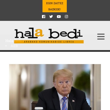
EGIN ZAITEZ
BAZKIDE!
Hala Bedi
>
AEB