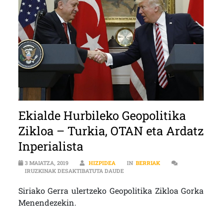
Ekialde Hurbileko Geopolitika
Zikloa – Turkia, OTAN eta Ardatz
Inperialista
3 MAIATZA, 2019
HIZPIDEA
IN
BERRIAK
EKIALDE HURBILEKO GEOPOLITIKA 
IRUZKINAK DESAKTIBATUTA DAUDE
Siriako Gerra ulertzeko Geopolitika Zikloa Gorka
Menendezekin.