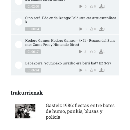
01:02:00
6
0
1
O no será-Edo ez da izango: Beldurra eta arte eszenikoa
k
01:00:04
3
0
1
Kodoro Games: Kodoro Games - 4×41 - Resaca del Sum
mer Game Fest y Nintendo Direct
01:06:17
3
0
1
BabaZorra: Youtubeko urrezko era berri bat? BZ 3-27
01:06:24
4
0
1
Irakurrienak
Gasteiz 1986: fiestas entre botes
de humo, punkis, blusas y
policía