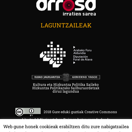
LAGUNTZAILEAK
2018 Gure eduki guztiak Creative Commons
Aitortu 4.0 Nazioartekoa Baimen baten mende daude.
Web gune honek cookieak erabiltzen ditu zure nabigatzailea