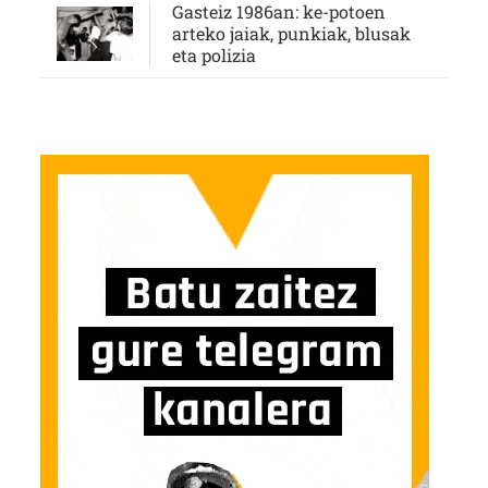
Gasteiz 1986an: ke-potoen
arteko jaiak, punkiak, blusak
eta polizia