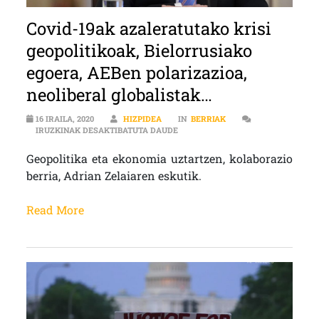
Covid-19ak azaleratutako krisi
geopolitikoak, Bielorrusiako
egoera, AEBen polarizazioa,
neoliberal globalistak…
16 IRAILA, 2020
HIZPIDEA
IN
BERRIAK
COVID-19AK AZALERATUTAKO KRISI
IRUZKINAK DESAKTIBATUTA DAUDE
Geopolitika eta ekonomia uztartzen, kolaborazio
berria, Adrian Zelaiaren eskutik.
Read More