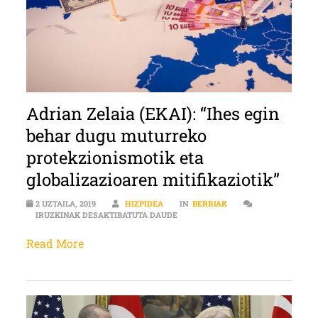
Adrian Zelaia (EKAI): “Ihes egin
behar dugu muturreko
protekzionismotik eta
globalizazioaren mitifikaziotik”
2 UZTAILA, 2019
HIZPIDEA
IN
BERRIAK
ADRIAN ZELAIA (EKAI): “IHES EG
IRUZKINAK DESAKTIBATUTA DAUDE
Read More