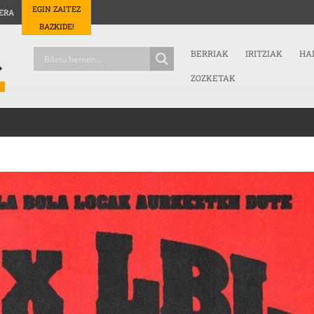
EGIN ZAITEZ
ERA
BAZKIDE!
BERRIAK
IRITZIAK
HA
ZOZKETAK