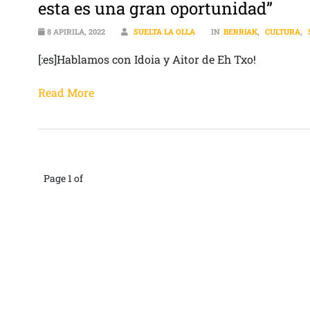
esta es una gran oportunidad”
8 APIRILA, 2022
SUELTA LA OLLA
IN
BERRIAK
,
CULTURA
,
[:es]Hablamos con Idoia y Aitor de Eh Txo!
Read More
Page 1 of