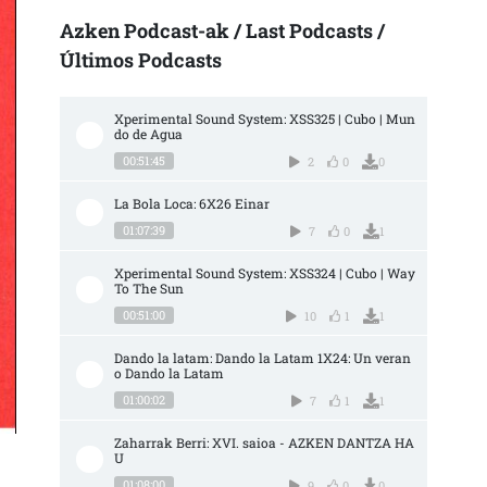
Azken Podcast-ak / Last Podcasts /
Últimos Podcasts
Xperimental Sound System: XSS325 | Cubo | Mun
do de Agua
00:51:45
2
0
0
La Bola Loca: 6X26 Einar
01:07:39
7
0
1
Xperimental Sound System: XSS324 | Cubo | Way 
To The Sun
00:51:00
10
1
1
Dando la latam: Dando la Latam 1X24: Un veran
o Dando la Latam
01:00:02
7
1
1
Zaharrak Berri: XVI. saioa - AZKEN DANTZA HA
U
01:08:00
9
0
0