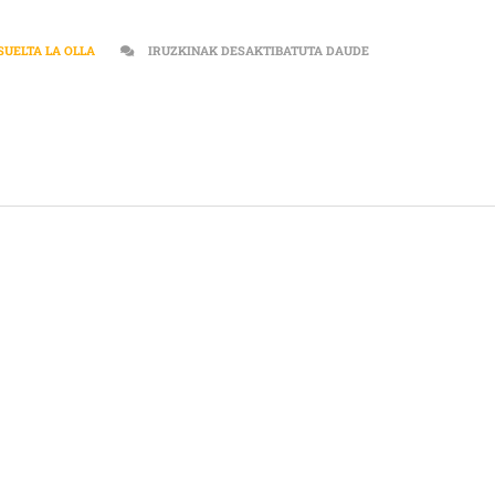
[:ES]”SI OS APETE
SUELTA LA OLLA
IRUZKINAK DESAKTIBATUTA DAUDE