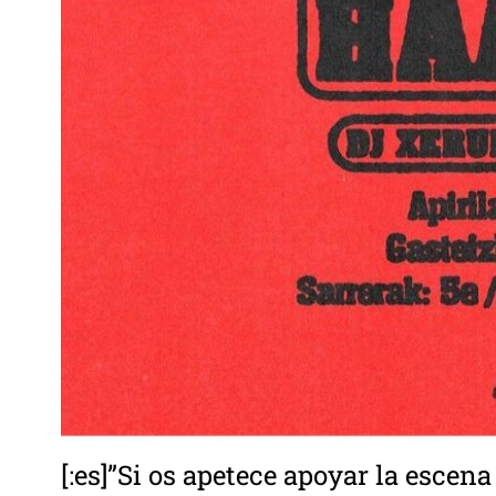
[:es]”Si os apetece apoyar la escen