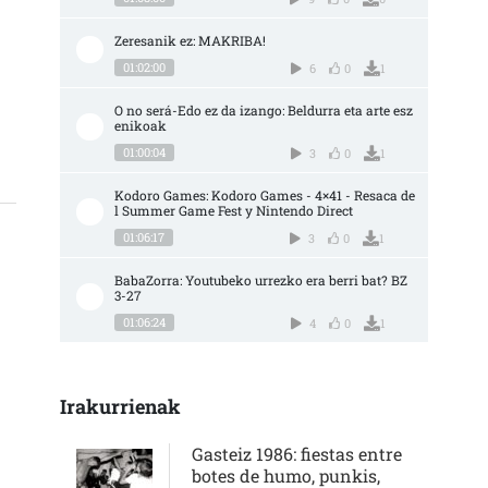
Zeresanik ez: MAKRIBA!
CE APOYAR LA ESCENA Y CONOCER LOS GRUPOS QUE HAY POR AQUÍ, ESTA ES UN
01:02:00
6
0
1
O no será-Edo ez da izango: Beldurra eta arte esz
enikoak
01:00:04
3
0
1
Kodoro Games: Kodoro Games - 4×41 - Resaca de
l Summer Game Fest y Nintendo Direct
01:06:17
3
0
1
BabaZorra: Youtubeko urrezko era berri bat? BZ 
3-27
01:06:24
4
0
1
Irakurrienak
Gasteiz 1986: fiestas entre
botes de humo, punkis,