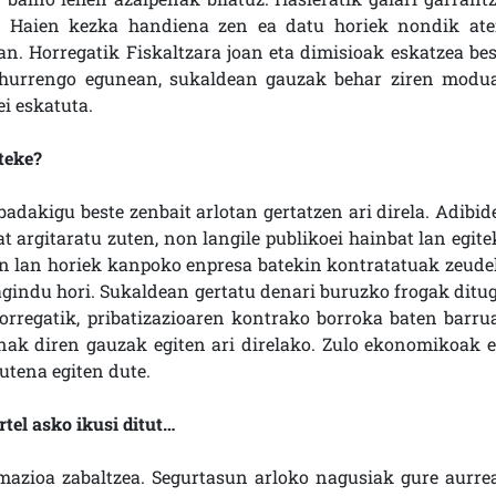
z. Haien kezka handiena zen ea datu horiek nondik ate
n. Horregatik Fiskaltzara joan eta dimisioak eskatzea bes
eta hurrengo egunean, sukaldean gauzak behar ziren modu
i eskatuta.
teke?
adakigu beste zenbait arlotan gertatzen ari direla. Adibide
 argitaratu zuten, non langile publikoei hainbat lan egite
en lan horiek kanpoko enpresa batekin kontratatuak zeudel
agindu hori. Sukaldean gertatu denari buruzko frogak ditug
orregatik, pribatizazioaren kontrako borroka baten barru
ak diren gauzak egiten ari direlako. Zulo ekonomikoak e
utena egiten dute.
tel asko ikusi ditut…
rmazioa zabaltzea. Segurtasun arloko nagusiak gure aurre