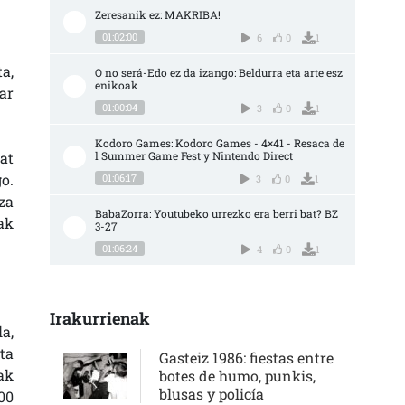
Zeresanik ez: MAKRIBA!
01:02:00
6
0
1
a,
O no será-Edo ez da izango: Beldurra eta arte esz
enikoak
ar
01:00:04
3
0
1
Kodoro Games: Kodoro Games - 4×41 - Resaca de
at
l Summer Game Fest y Nintendo Direct
o.
01:06:17
3
0
1
za
BabaZorra: Youtubeko urrezko era berri bat? BZ 
ak
3-27
01:06:24
4
0
1
Irakurrienak
a,
ta
Gasteiz 1986: fiestas entre
ak
botes de humo, punkis,
blusas y policía
00