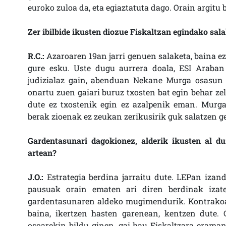
euroko zuloa da, eta egiaztatuta dago. Orain argitu
Zer ibilbide ikusten diozue Fiskaltzan egindako sala
R.C.:
Azaroaren 19an jarri genuen salaketa, baina e
gure esku. Uste dugu aurrera doala, ESI Araban 
judizialaz gain, abenduan Nekane Murga osasun k
onartu zuen gaiari buruz txosten bat egin behar ze
dute ez txostenik egin ez azalpenik eman. Murgar
berak zioenak ez zeukan zerikusirik guk salatzen g
Gardentasunari dagokionez, alderik ikusten al 
artean?
J.O.:
Estrategia berdina jarraitu dute. LEPan izan
pausuak orain ematen ari diren berdinak izate
gardentasunaren aldeko mugimendurik. Kontrakoa d
baina, ikertzen hasten garenean, kentzen dute. 
osoarekin bildu ginen, gai hau Fiskaltzara eraman 