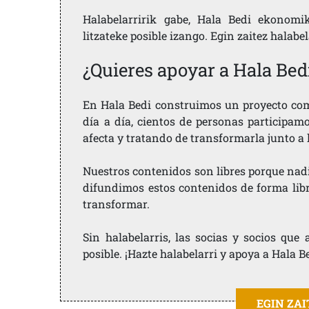
Halabelarririk gabe, Hala Bedi ekonomi
litzateke posible izango. Egin zaitez halabe
¿Quieres apoyar a Hala Bed
En Hala Bedi construimos un proyecto comu
día a día, cientos de personas participam
afecta y tratando de transformarla junto a
Nuestros contenidos son libres porque nad
difundimos estos contenidos de forma libre
transformar.
Sin halabelarris, las socias y socios qu
posible. ¡Hazte halabelarri y apoya a Hala B
EGIN ZA