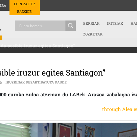
EGIN ZAITEZ
ERA
BAZKIDE!
BERRIAK
IRITZIAK
HA
ZOZKETAK
 da posible iruzur egitea Santiagon”
sible iruzur egitea Santiagon”
“PRIBATIZAZIOARI ESKER IZAN DA POSI
IRUZKINAK DESAKTIBATUTA DAUDE
0.000 euroko zuloa atzeman du LABek. Arazoa zabalagoa iz
through Alea.e