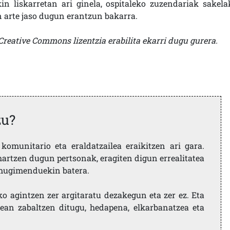
n liskarretan ari ginela, ospitaleko zuzendariak sakela
n arte jaso dugun erantzun bakarra.
Creative Commons lizentzia erabilita ekarri dugu gurera.
zu?
komunitario eta eraldatzailea eraikitzen ari gara.
artzen dugun pertsonak, eragiten digun errealitatea
i mugimenduekin batera.
ko agintzen zer argitaratu dezakegun eta zer ez. Eta
ean zabaltzen ditugu, hedapena, elkarbanatzea eta