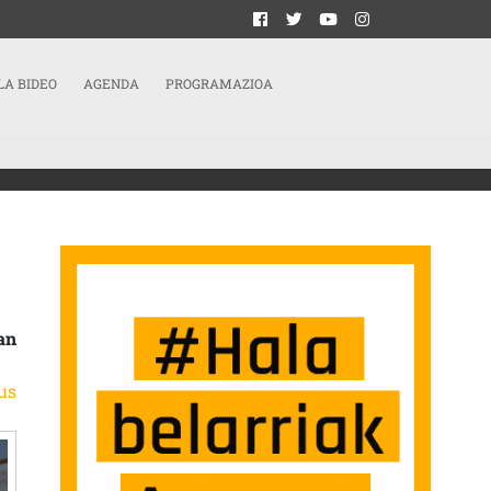
LA BIDEO
AGENDA
PROGRAMAZIOA
BLE IRUZUR EGITEA SANTIAGON” SARRERAN
an
us