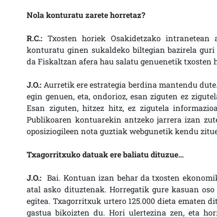
Nola konturatu zarete horretaz?
R.C.:
Txosten horiek Osakidetzako intranetean ar
konturatu ginen sukaldeko biltegian bazirela guri 
da Fiskaltzan afera hau salatu genuenetik txosten ho
J.O.:
Aurretik ere estrategia berdina mantendu dute.
egin genuen, eta, ondorioz, esan ziguten ez zigute
Esan ziguten, hitzez hitz, ez zigutela informazio
Publikoaren kontuarekin antzeko jarrera izan zute
oposiziogileen nota guztiak webgunetik kendu zitu
Txagorritxuko datuak ere baliatu dituzue…
J.O.:
Bai. Kontuan izan behar da txosten ekonomiko
atal asko dituztenak. Horregatik gure kasuan oso 
egitea. Txagorritxuk urtero 125.000 dieta ematen di
gastua bikoizten du. Hori ulertezina zen, eta ho