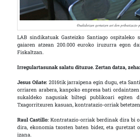
Osakidetzan gertatzen ari den pribatizazio 
LAB sindikatuak Gasteizko Santiago ospitaleko s
gaiaren atzean 200.000 euroko iruzurra egon dai
Fiskaltzan.
Irregulartasunak salatu dituzue. Zertan datza, zeha
Jesus Oñate:
2016tik jarraipena egin dugu, eta Sant
orriaren arabera, kanpoko enpresa bati ordaintzen 
sukaldeko nagusiak biltegi publikoari egiten 
Txagorritxuren kasuan, kontratazio-orriak betetzen 
Raul Castillo:
Kontratazio-orriak berdinak dira bi o
dira, ekonomia txosten baten bidez, eta guretzat 
izana.