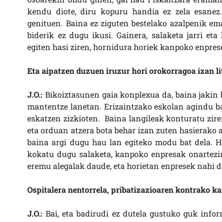
kendu diote, diru kopuru handia ez zela esane
genituen. Baina ez ziguten bestelako azalpenik ema
biderik ez dugu ikusi. Gainera, salaketa jarri 
egiten hasi ziren, hornidura horiek kanpoko enprese
Eta aipatzen duzuen iruzur hori orokorragoa izan li
J.O.:
Bikoiztasunen gaia konplexua da, baina jakin b
mantentze lanetan. Erizaintzako eskolan agindu bat
eskatzen zizkioten. Baina langileak konturatu zir
eta orduan atzera bota behar izan zuten hasierako 
baina argi dugu hau lan egiteko modu bat dela. H
kokatu dugu salaketa, kanpoko enpresak onartezin
eremu alegalak daude, eta horietan enpresek nahi d
Ospitalera nentorrela, pribatizazioaren kontrako kar
J.O.:
Bai, eta badirudi ez dutela gustuko guk info