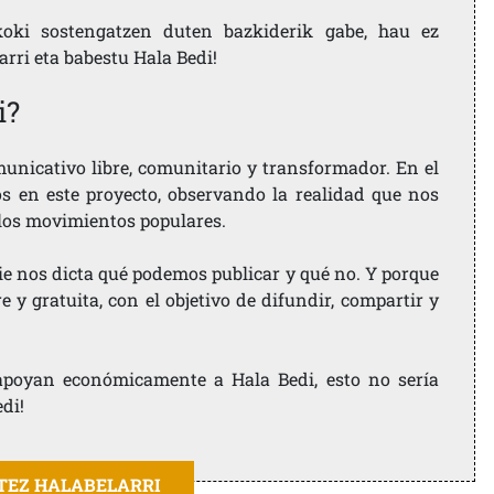
koki sostengatzen duten bazkiderik gabe, hau ez
larri eta babestu Hala Bedi!
i?
nicativo libre, comunitario y transformador. En el
os en este proyecto, observando la realidad que nos
 los movimientos populares.
ie nos dicta qué podemos publicar y qué no. Y porque
 y gratuita, con el objetivo de difundir, compartir y
e apoyan económicamente a Hala Bedi, esto no sería
edi!
ITEZ HALABELARRI