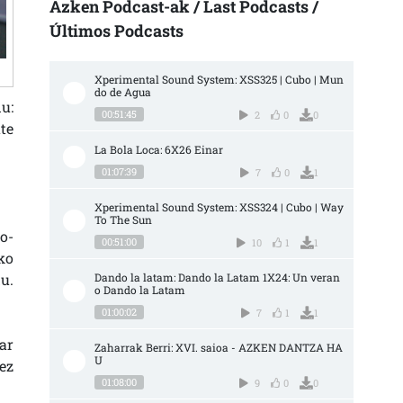
Azken Podcast-ak / Last Podcasts /
Últimos Podcasts
Xperimental Sound System: XSS325 | Cubo | Mun
do de Agua
u:
00:51:45
2
0
0
te
La Bola Loca: 6X26 Einar
01:07:39
7
0
1
Xperimental Sound System: XSS324 | Cubo | Way 
To The Sun
o-
00:51:00
10
1
1
ko
u.
Dando la latam: Dando la Latam 1X24: Un veran
o Dando la Latam
01:00:02
7
1
1
ar
Zaharrak Berri: XVI. saioa - AZKEN DANTZA HA
U
ez
01:08:00
9
0
0