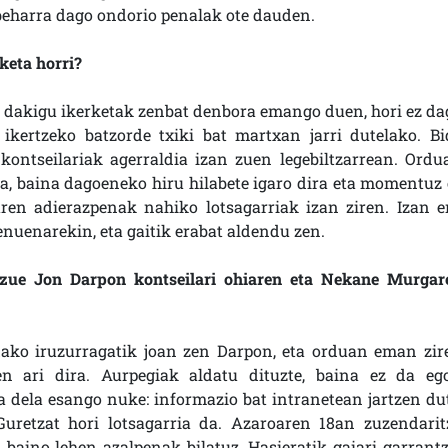
 beharra dago ondorio penalak ote dauden.
keta horri?
z dakigu ikerketak zenbat denbora emango duen, hori ez da
ikertzeko batzorde txiki bat martxan jarri dutelako. Bi
ontseilariak agerraldia izan zuen legebiltzarrean. Ordu
la, baina dagoeneko hiru hilabete igaro dira eta momentuz 
en adierazpenak nahiko lotsagarriak izan ziren. Izan er
enuenarekin, eta gaitik erabat aldendu zen.
duzue Jon Darpon kontseilari ohiaren eta Nekane Murgar
dako iruzurragatik joan zen Darpon, eta orduan eman zir
n ari dira. Aurpegiak aldatu dituzte, baina ez da eg
ela esango nuke: informazio bat intranetean jartzen dut
Guretzat hori lotsagarria da. Azaroaren 18an zuzendarit
baino lehen azalpenak bilatuz. Hasieratik gaiari garrantz