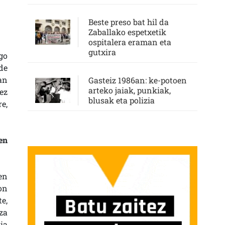
Beste preso bat hil da
Zaballako espetxetik
ospitalera eraman eta
gutxira
go
de
an
Gasteiz 1986an: ke-potoen
arteko jaiak, punkiak,
ez
blusak eta polizia
e,
en
en
on
e,
za
ia