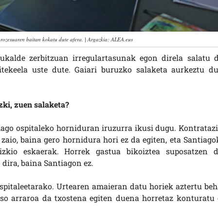
prozesuaren baitan kokatu dute afera. | Argazkia: ALEA.eus
ukalde zerbitzuan irregulartasunak egon direla salatu d
tekeela uste dute. Gaiari buruzko salaketa aurkeztu du
zki, zuen salaketa?
iago ospitaleko horniduran iruzurra ikusi dugu. Kontratazi
zaio, baina gero hornidura hori ez da egiten, eta Santiago
dizkio eskaerak. Horrek gastua bikoiztea suposatzen d
dira, baina Santiagon ez.
spitaleetarako. Urtearen amaieran datu horiek aztertu beh
oso arraroa da txostena egiten duena horretaz konturatu 