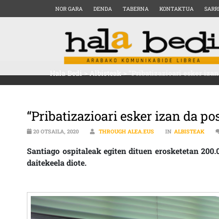
NOR GARA
DENDA
TABERNA
KONTAKTUA
SARR
Hala Bedi
>
Albisteak
>
“Pribatizazioari esker izan
“Pribatizazioari esker izan da po
20 OTSAILA, 2020
THROUGH ALEA.EUS
IN
ALBISTEAK
Santiago ospitaleak egiten dituen erosketetan 20
daitekeela diote.