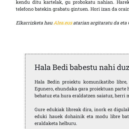
kendu ditu kartelak, gu probokatu nahian. Hareki
telefono batekin grabatu gintuen. Hori izan da orai
Elkarrizketa hau
Alea.eus
atarian argitaratu da eta 
Hala Bedi babestu nahi du
Hala Bedin proiektu komunikatibo libre, 
Egunero, ehundaka gara proiektuan parte h
behatuz eta hura eraldatzen saiatuz, herr
Gure edukiak libreak dira, inork ez digula
eduki hauek dohainik eta modu libre bat
eraldaketa helburu.