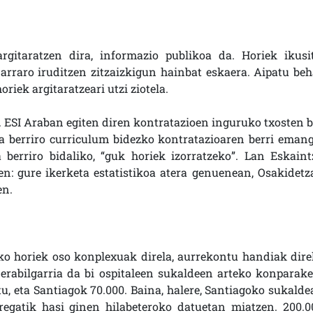
gitaratzen dira, informazio publikoa da. Horiek ikusit
arraro iruditzen zitzaizkigun hainbat eskaera. Aipatu beh
riek argitaratzeari utzi ziotela.
 ESI Araban egiten diren kontratazioen inguruko txosten b
la berriro curriculum bidezko kontratazioaren berri emang
a berriro bidaliko, “guk horiek izorratzeko”. Lan Eskaint
n: gure ikerketa estatistikoa atera genuenean, Osakidetz
en.
 horiek oso konplexuak direla, aurrekontu handiak direl
erabilgarria da bi ospitaleen sukaldeen arteko konparake
tu, eta Santiagok 70.000. Baina, halere, Santiagoko sukalde
rregatik hasi ginen hilabeteroko datuetan miatzen. 200.0