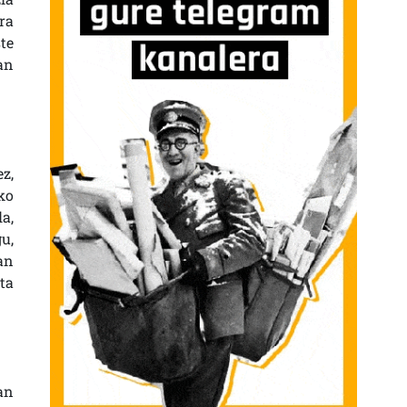
ra
te
an
z,
ko
a,
u,
an
ta
an