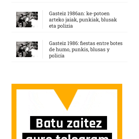
Gasteiz 1986an: ke-potoen
arteko jaiak, punkiak, blusak
eta polizia
Gasteiz 1986: fiestas entre botes
de humo, punkis, blusas y
policía