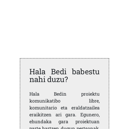
Hala Bedi babestu
nahi duzu?
Hala Bedin proiektu
komunikatibo libre,
komunitario eta eraldatzailea
eraikitzen ari gara. Egunero,
ehundaka gara proiektuan
parte hartzen dugun pertsonak,