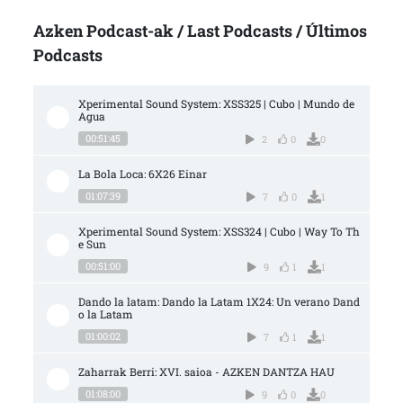
Azken Podcast-ak / Last Podcasts / Últimos
Podcasts
Xperimental Sound System: XSS325 | Cubo | Mundo de 
Agua
00:51:45
2
0
0
La Bola Loca: 6X26 Einar
01:07:39
7
0
1
Xperimental Sound System: XSS324 | Cubo | Way To Th
e Sun
00:51:00
9
1
1
Dando la latam: Dando la Latam 1X24: Un verano Dand
o la Latam
01:00:02
7
1
1
Zaharrak Berri: XVI. saioa - AZKEN DANTZA HAU
01:08:00
9
0
0