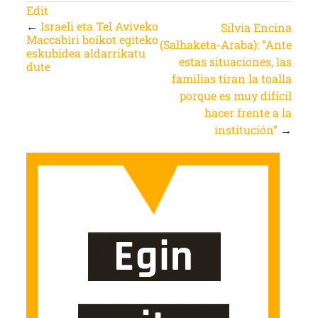
Edit
←
Israeli eta Tel Aviveko
Silvia Encina
Maccabiri boikot egiteko
(Salhaketa-Araba): “Ante
eskubidea aldarrikatu
estas situaciones, las
dute
familias tiran la toalla
porque es muy difícil
hacer frente a la
institución”
→