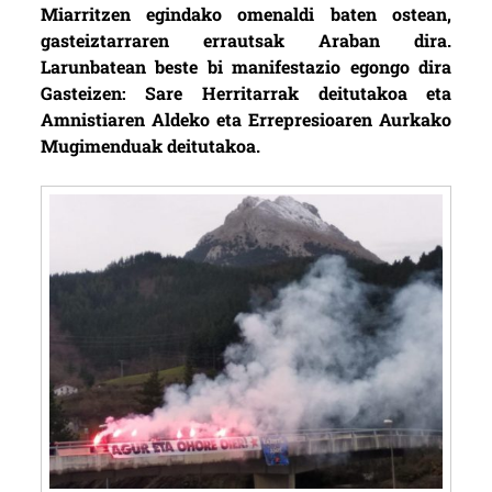
Miarritzen egindako omenaldi baten ostean,
gasteiztarraren errautsak Araban dira.
Larunbatean beste bi manifestazio egongo dira
Gasteizen: Sare Herritarrak deitutakoa eta
Amnistiaren Aldeko eta Errepresioaren Aurkako
Mugimenduak deitutakoa.