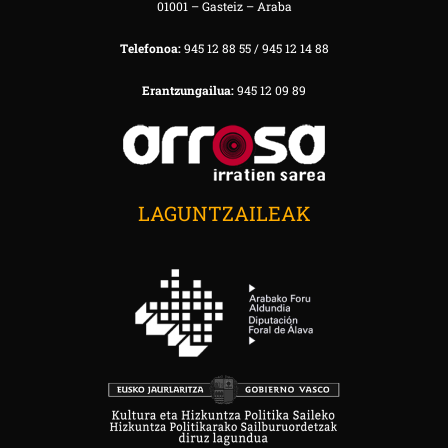
01001 – Gasteiz – Araba
Telefonoa:
945 12 88 55 / 945 12 14 88
Erantzungailua:
945 12 09 89
LAGUNTZAILEAK