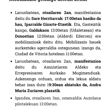
Larunbatean,
otsailaren 2an
, manifestazioa
deitu du
Sare Herritarrak: 17:00etan hasiko da
hau, Iparralde Gizarte-Etxetik
. Eta, Gasteiztik
kanpo,
Galdakaon
13:00etan (Udaletxean) eta
Donostian
12:00etan (Alderdi Ederren) ere
mobilizazioak deitu ditu. Mobilizazio hauek
aurkezteko agerraldia ostegunean izango da,
Ciudad de Vitoria hotelean 11:00etan.
Larunbatean, otsailaren 2an,
manifestazioa
deitu du Amnistiaren Aldeko eta
Errepresioaren Aurkako Mugimenduak.
Azkenengo orduan, ordua eta lekua aldatu
behar izan dute: 1
9:30ean abiatuko da, Andra
Maria Zuriaren plazatik
.
Igandea, otsailaren 3an, omenaldia Auzolana
pilotalekuan 13:00etan.