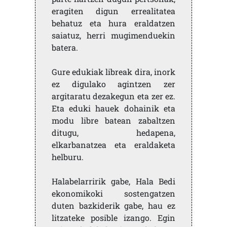
eragiten digun errealitatea
behatuz eta hura eraldatzen
saiatuz, herri mugimenduekin
batera.
Gure edukiak libreak dira, inork
ez digulako agintzen zer
argitaratu dezakegun eta zer ez.
Eta eduki hauek dohainik eta
modu libre batean zabaltzen
ditugu, hedapena,
elkarbanatzea eta eraldaketa
helburu.
Halabelarririk gabe, Hala Bedi
ekonomikoki sostengatzen
duten bazkiderik gabe, hau ez
litzateke posible izango. Egin