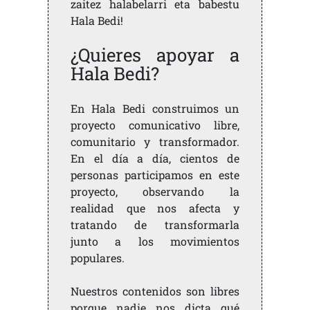
zaitez halabelarri eta babestu
Hala Bedi!
¿Quieres apoyar a
Hala Bedi?
En Hala Bedi construimos un
proyecto comunicativo libre,
comunitario y transformador.
En el día a día, cientos de
personas participamos en este
proyecto, observando la
realidad que nos afecta y
tratando de transformarla
junto a los movimientos
populares.
Nuestros contenidos son libres
porque nadie nos dicta qué