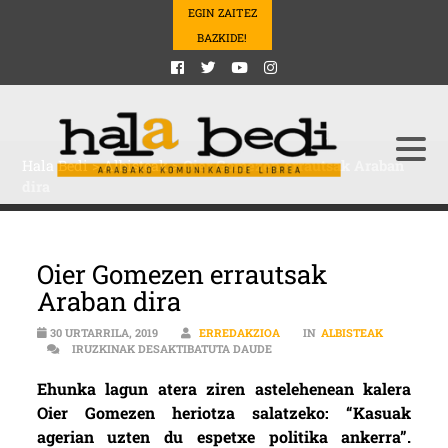
EGIN ZAITEZ
BAZKIDE!
Hala Bedi
>
Albisteak
>
Oier Gomezen errautsak Araban
dira
Oier Gomezen errautsak
Araban dira
30 URTARRILA, 2019
ERREDAKZIOA
IN
ALBISTEAK
OIER GOMEZEN ERRAUTSAK A
IRUZKINAK DESAKTIBATUTA DAUDE
Ehunka lagun atera ziren astelehenean kalera
Oier Gomezen heriotza salatzeko: “Kasuak
agerian uzten du espetxe politika ankerra”.