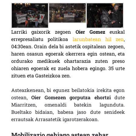
Larriki gaixorik zegoen
Oier Gomez
euskal
errepresaliatu politikoa
larunbatean hil zen
,
04:30ean. Orain dela bi astetik ospitalean zegoen,
haren osasun egoerak okerrera egin ostean, eta
ordurako medikuek ohartarazia zuten preso
ohiaren egoerak ez zuela hobera egingo. 35 urte
zituen eta Gasteizkoa zen.
Asteazkenean, bi egunez beilatokia irekita egon
ostean,
Oier Gomezen gorputza ehortzi
dute
Miarritzen, omenaldi batekin lagunduta.
Bueltako bidaian, babesa jaso dute senideek
errautsak Arrasatetik igarotzerakoan.
Mobilizazio gehiago astean zehar