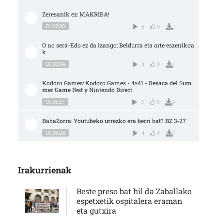
Zeresanik ez: MAKRIBA!
01:02:00
6
0
1
O no será-Edo ez da izango: Beldurra eta arte eszenikoa
k
01:00:04
3
0
1
Kodoro Games: Kodoro Games - 4×41 - Resaca del Sum
mer Game Fest y Nintendo Direct
01:06:17
3
0
1
BabaZorra: Youtubeko urrezko era berri bat? BZ 3-27
01:06:24
4
0
1
Irakurrienak
Beste preso bat hil da Zaballako
espetxetik ospitalera eraman
eta gutxira