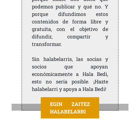
podemos publicar y qué no. Y
porque difundimos estos
contenidos de forma libre y
gratuita, con el objetivo de
difundir, compartir y
transformar.
Sin halabelarris, las socias y
socios que apoyan
económicamente a Hala Bedi,
esto no sería posible. ¡Hazte
halabelarri y apoya a Hala Bedi!
EGIN ZAITEZ
Ezker Abertzalaren manifestazioa
HALABELARRI