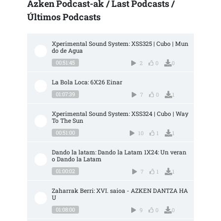
Azken Podcast-ak / Last Podcasts /
Últimos Podcasts
Xperimental Sound System: XSS325 | Cubo | Mun
do de Agua
00:51:45
2
0
0
La Bola Loca: 6X26 Einar
01:07:39
7
0
1
Xperimental Sound System: XSS324 | Cubo | Way 
To The Sun
00:51:00
10
1
1
Dando la latam: Dando la Latam 1X24: Un veran
o Dando la Latam
01:00:02
7
1
1
Zaharrak Berri: XVI. saioa - AZKEN DANTZA HA
U
01:08:00
9
0
0