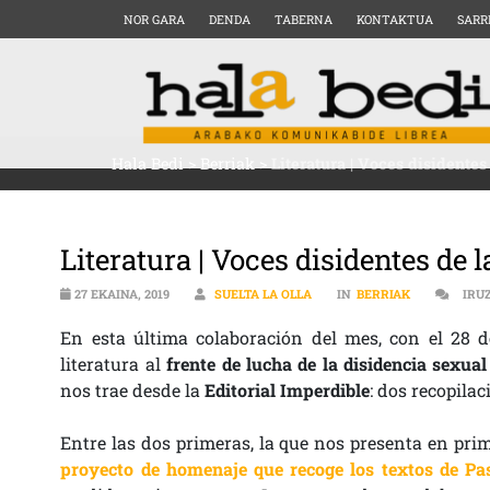
NOR GARA
DENDA
TABERNA
KONTAKTUA
SARR
Hala Bedi
>
Berriak
>
Literatura | Voces disidente
Literatura | Voces disidentes de 
27 EKAINA, 2019
SUELTA LA OLLA
IN
BERRIAK
IRU
En esta última colaboración del mes, con el 28 d
literatura al
frente de lucha de la disidencia sexua
nos trae desde la
Editorial Imperdible
: dos recopila
Entre las dos primeras, la que nos presenta en prim
proyecto de homenaje que recoge los textos de Pa