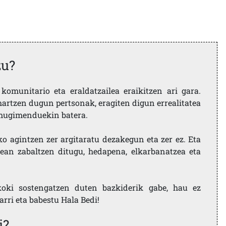
zu?
komunitario eta eraldatzailea eraikitzen ari gara.
artzen dugun pertsonak, eragiten digun errealitatea
i mugimenduekin batera.
ko agintzen zer argitaratu dezakegun eta zer ez. Eta
ean zabaltzen ditugu, hedapena, elkarbanatzea eta
koki sostengatzen duten bazkiderik gabe, hau ez
larri eta babestu Hala Bedi!
i?