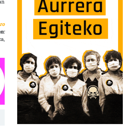
an
ro
n:
a,