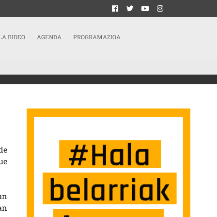
LA BIDEO
AGENDA
PROGRAMAZIOA
DE EDITORIAL IMPERDIBLE SARRERAN
de
ue
un
an