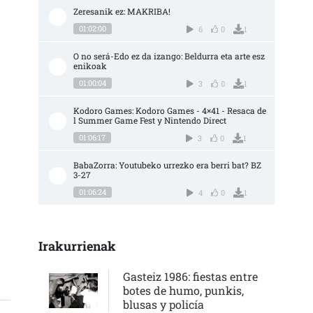
Zeresanik ez: MAKRIBA!
01:02:00
6
0
1
O no será-Edo ez da izango: Beldurra eta arte esz
enikoak
01:00:04
3
0
1
Kodoro Games: Kodoro Games - 4×41 - Resaca de
l Summer Game Fest y Nintendo Direct
01:06:17
3
0
1
BabaZorra: Youtubeko urrezko era berri bat? BZ 
3-27
01:06:24
4
0
1
Irakurrienak
Gasteiz 1986: fiestas entre
botes de humo, punkis,
blusas y policía