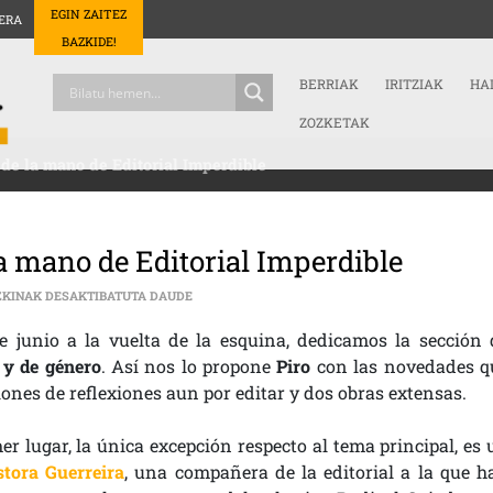
EGIN ZAITEZ
ERA
BAZKIDE!
BERRIAK
IRITZIAK
HA
ZOZKETAK
s de la mano de Editorial Imperdible
la mano de Editorial Imperdible
LITERATURA | VOCES DISIDENTES DE LA MANO 
ZKINAK DESAKTIBATUTA DAUDE
e junio a la vuelta de la esquina, dedicamos la sección 
l y de género
. Así nos lo propone
Piro
con las novedades q
ciones de reflexiones aun por editar y dos obras extensas.
er lugar, la única excepción respecto al tema principal, es 
stora Guerreira
, una compañera de la editorial a la que h