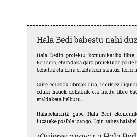
Hala Bedi babestu nahi du
Hala Bedin proiektu komunikatibo libre, 
Egunero, ehundaka gara proiektuan parte h
behatuz eta hura eraldatzen saiatuz, herr
Gure edukiak libreak dira, inork ez digula
eduki hauek dohainik eta modu libre bat
eraldaketa helburu.
Halabelarririk gabe, Hala Bedi ekonomi
litzateke posible izango. Egin zaitez halabe
¿Quieres apoyar a Hala Bed