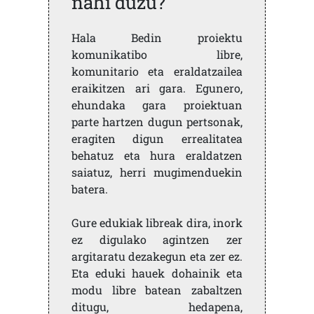
nahi duzu?
Hala Bedin proiektu
komunikatibo libre,
komunitario eta eraldatzailea
eraikitzen ari gara. Egunero,
ehundaka gara proiektuan
parte hartzen dugun pertsonak,
eragiten digun errealitatea
behatuz eta hura eraldatzen
saiatuz, herri mugimenduekin
batera.
Gure edukiak libreak dira, inork
ez digulako agintzen zer
argitaratu dezakegun eta zer ez.
Eta eduki hauek dohainik eta
modu libre batean zabaltzen
ditugu, hedapena,