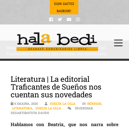
EGIN ZAITEZ
BAZKIDE!
Hala Bedi
>
Suelta la olla
>
Literatura | La editorial
Traficantes de Sueños nos cuentan sus novedades
Literatura | La editorial
Traficantes de Sueños nos
cuentan sus novedades
6 EKAINA, 2025
SUELTA LA OLLA
IN
BERRIAK
,
LITERATURA
,
SUELTA LA OLLA
IRUZKINAK
LITERATURA | LA EDITORIAL TRAFICANTES DE 
DESAKTIBATUTA DAUDE
Hablamos con Beatriz, que nos narra sobre