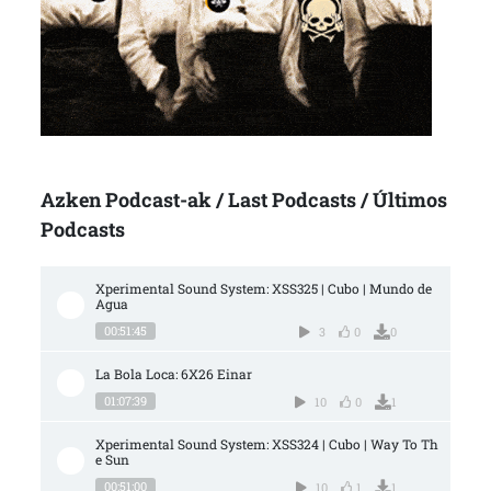
Azken Podcast-ak / Last Podcasts / Últimos
Podcasts
Xperimental Sound System: XSS325 | Cubo | Mundo de 
Agua
00:51:45
3
0
0
La Bola Loca: 6X26 Einar
01:07:39
10
0
1
Xperimental Sound System: XSS324 | Cubo | Way To Th
e Sun
00:51:00
10
1
1