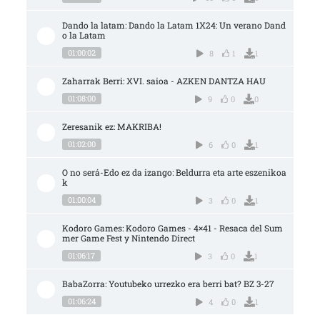
Dando la latam: Dando la Latam 1X24: Un verano Dand
o la Latam
01:00:02
8
1
1
Zaharrak Berri: XVI. saioa - AZKEN DANTZA HAU
01:08:00
9
0
0
Zeresanik ez: MAKRIBA!
01:02:00
6
0
1
O no será-Edo ez da izango: Beldurra eta arte eszenikoa
k
01:00:04
3
0
1
Kodoro Games: Kodoro Games - 4×41 - Resaca del Sum
mer Game Fest y Nintendo Direct
01:06:17
3
0
1
BabaZorra: Youtubeko urrezko era berri bat? BZ 3-27
01:06:24
4
0
1