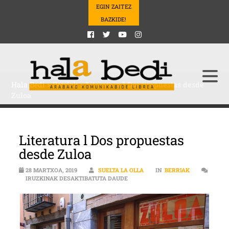
EGIN ZAITEZ
BAZKIDE!
Hala Bedi
>
Berriak
>
Literatura l Dos propuestas desde
Zuloa
Literatura l Dos propuestas
desde Zuloa
28 MARTXOA, 2019
SUELTA LA OLLA
IN
BERRIAK
LITERATURA L DOS PROPUESTAS D
IRUZKINAK DESAKTIBATUTA DAUDE