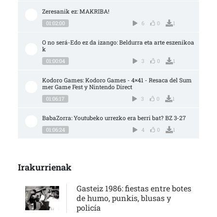
Zeresanik ez: MAKRIBA!
01:02:00
6
0
1
O no será-Edo ez da izango: Beldurra eta arte eszenikoa
k
01:00:04
3
0
1
Kodoro Games: Kodoro Games - 4×41 - Resaca del Sum
mer Game Fest y Nintendo Direct
01:06:17
3
0
1
BabaZorra: Youtubeko urrezko era berri bat? BZ 3-27
01:06:24
4
0
1
Irakurrienak
Gasteiz 1986: fiestas entre botes
de humo, punkis, blusas y
policía