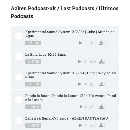
Azken Podcast-ak / Last Podcasts / Últimos
Podcasts
Xperimental Sound System: XSS325 | Cubo | Mundo de 
Agua
00:51:45
3
0
0
La Bola Loca: 6X26 Einar
01:07:39
10
0
1
Xperimental Sound System: XSS324 | Cubo | Way To Th
e Sun
00:51:00
10
1
1
Dando la latam: Dando la Latam 1X24: Un verano Dand
o la Latam
01:00:02
8
1
1
Zaharrak Berri: XVI. saioa - AZKEN DANTZA HAU
01:08:00
9
0
0