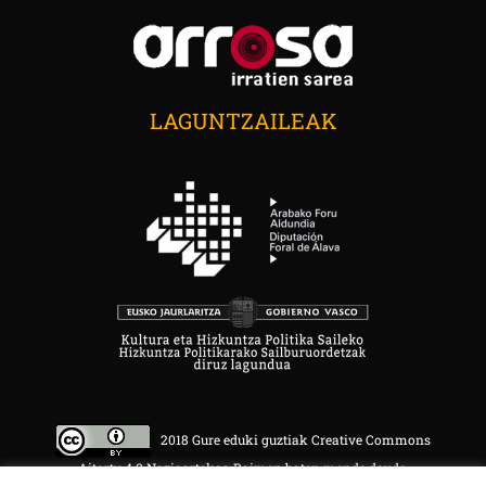
LAGUNTZAILEAK
2018 Gure eduki guztiak Creative Commons
Aitortu 4.0 Nazioartekoa Baimen baten mende daude.