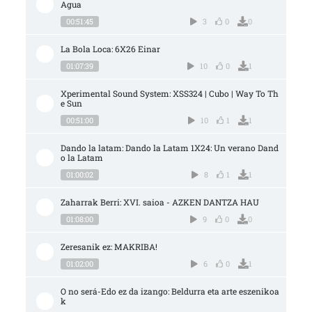
Agua
00:51:45
3
0
0
La Bola Loca: 6X26 Einar
01:07:39
10
0
1
Xperimental Sound System: XSS324 | Cubo | Way To Th
e Sun
00:51:00
10
1
1
Dando la latam: Dando la Latam 1X24: Un verano Dand
o la Latam
01:00:02
8
1
1
Zaharrak Berri: XVI. saioa - AZKEN DANTZA HAU
01:08:00
9
0
0
Zeresanik ez: MAKRIBA!
01:02:00
6
0
1
O no será-Edo ez da izango: Beldurra eta arte eszenikoa
k