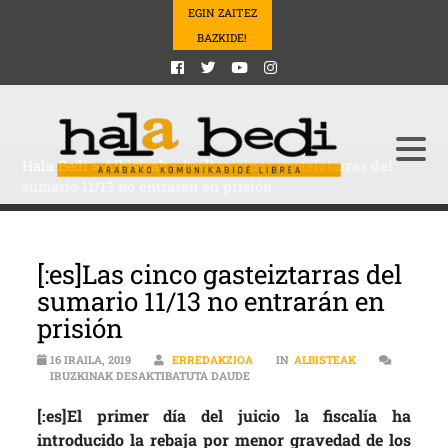
EGIN ZAITEZ
BAZKIDE!
Hala Bedi
>
Albisteak
>
[:es]Las cinco gasteiztarras del
sumario 11/13 no entrarán en prisión
[:es]Las cinco gasteiztarras del
sumario 11/13 no entrarán en
prisión
16 IRAILA, 2019
ERREDAKZIOA
IN
ALBISTEAK
[:ES]LAS CINCO GASTEIZTARRAS D
IRUZKINAK DESAKTIBATUTA DAUDE
[:es]El primer día del juicio la fiscalía ha
introducido la rebaja por menor gravedad de los