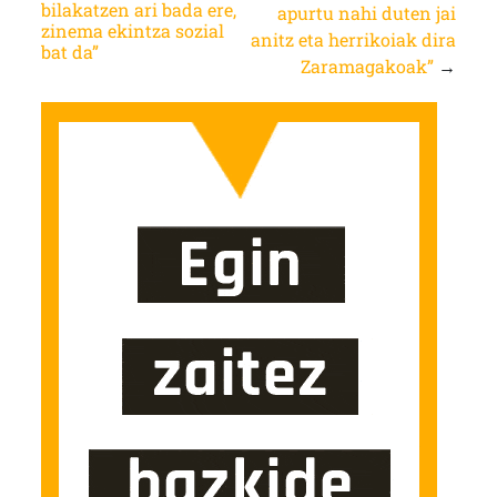
bilakatzen ari bada ere,
apurtu nahi duten jai
zinema ekintza sozial
anitz eta herrikoiak dira
bat da”
Zaramagakoak”
→