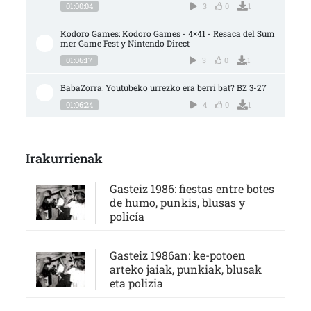
01:00:04
3
0
1
Kodoro Games: Kodoro Games - 4×41 - Resaca del Sum
mer Game Fest y Nintendo Direct
01:06:17
3
0
1
BabaZorra: Youtubeko urrezko era berri bat? BZ 3-27
01:06:24
4
0
1
Irakurrienak
Gasteiz 1986: fiestas entre botes
de humo, punkis, blusas y
policía
Gasteiz 1986an: ke-potoen
arteko jaiak, punkiak, blusak
eta polizia