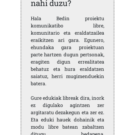
nahi duzu?
Hala Bedin proiektu
komunikatibo libre,
komunitario eta eraldatzailea
eraikitzen ari gara. Egunero,
ehundaka gara proiektuan
parte hartzen dugun pertsonak,
eragiten digun errealitatea
behatuz eta hura eraldatzen
saiatuz, herri mugimenduekin
batera.
Gure edukiak libreak dira, inork
ez digulako agintzen zer
argitaratu dezakegun eta zer ez.
Eta eduki hauek dohainik eta
modu libre batean zabaltzen
ditugu, hedapena,