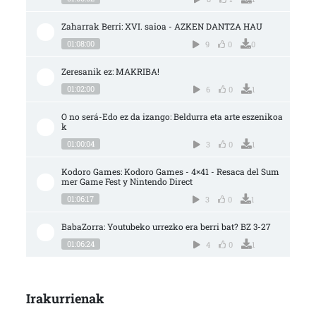
Zaharrak Berri: XVI. saioa - AZKEN DANTZA HAU
01:08:00
9
0
0
Zeresanik ez: MAKRIBA!
01:02:00
6
0
1
O no será-Edo ez da izango: Beldurra eta arte eszenikoa
k
01:00:04
3
0
1
Kodoro Games: Kodoro Games - 4×41 - Resaca del Sum
mer Game Fest y Nintendo Direct
01:06:17
3
0
1
BabaZorra: Youtubeko urrezko era berri bat? BZ 3-27
01:06:24
4
0
1
Irakurrienak