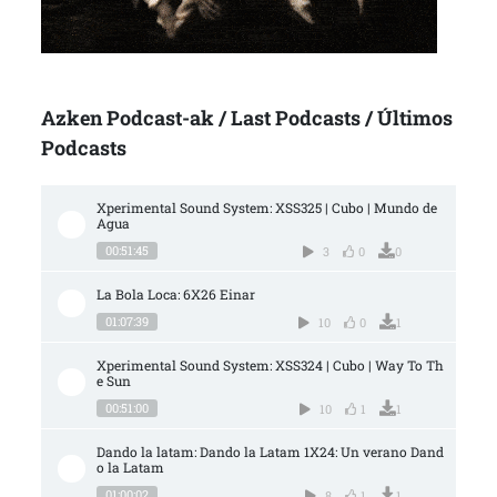
Azken Podcast-ak / Last Podcasts / Últimos
Podcasts
Xperimental Sound System: XSS325 | Cubo | Mundo de 
Agua
00:51:45
3
0
0
La Bola Loca: 6X26 Einar
01:07:39
10
0
1
Xperimental Sound System: XSS324 | Cubo | Way To Th
e Sun
00:51:00
10
1
1
Dando la latam: Dando la Latam 1X24: Un verano Dand
o la Latam
01:00:02
8
1
1