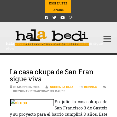
EGIN ZAITEZ
BAZKIDE!
Hala Bedi
>
Berriak
>
La casa okupa de San Fran sigue
viva
La casa okupa de San Fran
sigue viva
28 MARTXOA, 2014
SUELTA LA OLLA
IN
BERRIAK
LA CASA OKUPA DE SAN FRAN SIG
IRUZKINAK DESAKTIBATUTA DAUDE
En julio la casa okupa de
San Francisco 3 de Gasteiz
y su proyecto para el barrio cumplirá 3 años. Este