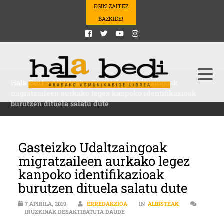
EGIN ZAITEZ
BAZKIDE!
Hala Bedi
>
Albisteak
>
Gasteizko Udaltzaingoak
migratzaileen aurkako legez kanpoko identifikazioak
burutzen dituela salatu dute
Gasteizko Udaltzaingoak
migratzaileen aurkako legez
kanpoko identifikazioak
burutzen dituela salatu dute
7 APIRILA, 2019
ERREDAKZIOA
IN
ALBISTEAK
GASTEIZKO UDALTZAINGOAK MIGRA
IRUZKINAK DESAKTIBATUTA DAUDE