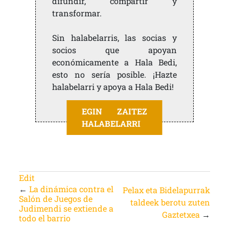
difundir, compartir y
transformar.
Sin halabelarris, las socias y
socios que apoyan
económicamente a Hala Bedi,
esto no sería posible. ¡Hazte
halabelarri y apoya a Hala Bedi!
EGIN ZAITEZ
HALABELARRI
Edit
←
La dinámica contra el
Pelax eta Bidelapurrak
Salón de Juegos de
taldeek berotu zuten
Judimendi se extiende a
Gaztetxea
→
todo el barrio