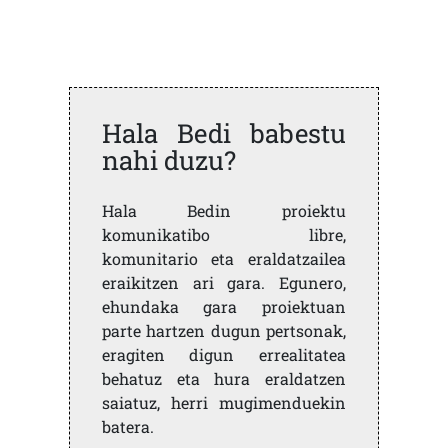
Hala Bedi babestu
nahi duzu?
Hala Bedin proiektu
komunikatibo libre,
komunitario eta eraldatzailea
eraikitzen ari gara. Egunero,
ehundaka gara proiektuan
parte hartzen dugun pertsonak,
eragiten digun errealitatea
behatuz eta hura eraldatzen
saiatuz, herri mugimenduekin
batera.