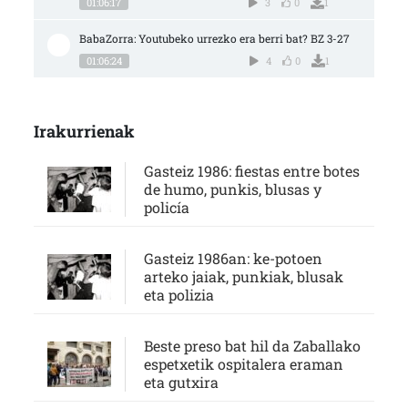
01:06:17
3
0
1
BabaZorra: Youtubeko urrezko era berri bat? BZ 3-27
01:06:24
4
0
1
Irakurrienak
Gasteiz 1986: fiestas entre botes
de humo, punkis, blusas y
policía
Gasteiz 1986an: ke-potoen
arteko jaiak, punkiak, blusak
eta polizia
Beste preso bat hil da Zaballako
espetxetik ospitalera eraman
eta gutxira