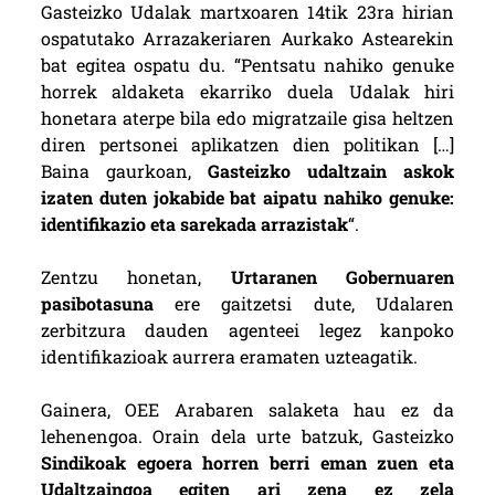
Gasteizko Udalak martxoaren 14tik 23ra hirian
ospatutako Arrazakeriaren Aurkako Astearekin
bat egitea ospatu du. “Pentsatu nahiko genuke
horrek aldaketa ekarriko duela Udalak hiri
honetara aterpe bila edo migratzaile gisa heltzen
diren pertsonei aplikatzen dien politikan […]
Baina gaurkoan,
Gasteizko udaltzain askok
izaten duten jokabide bat aipatu nahiko genuke:
identifikazio eta sarekada arrazistak
“.
Zentzu honetan,
Urtaranen Gobernuaren
pasibotasuna
ere gaitzetsi dute, Udalaren
zerbitzura dauden agenteei legez kanpoko
identifikazioak aurrera eramaten uzteagatik.
Gainera, OEE Arabaren salaketa hau ez da
lehenengoa. Orain dela urte batzuk, Gasteizko
Sindikoak egoera horren berri eman zuen eta
Udaltzaingoa egiten ari zena ez zela