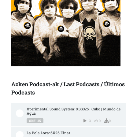
Azken Podcast-ak / Last Podcasts / Últimos
Podcasts
Xperimental Sound System: XSS325 | Cubo | Mundo de 
Agua
00:51:45
3
0
0
La Bola Loca: 6X26 Einar