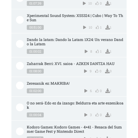
01:07:39
10
0
1
Xperimental Sound System: XSS324 | Cubo | Way To Th
e Sun
00:51:00
10
1
1
Dando la latam: Dando la Latam 1X24: Un verano Dand
o la Latam
01:00:02
8
1
1
Zaharrak Berri: XVI. saioa - AZKEN DANTZA HAU
01:08:00
9
0
0
Zeresanik ez: MAKRIBA!
01:02:00
6
0
1
O no será-Edo ez da izango: Beldurra eta arte eszenikoa
k
01:00:04
3
0
1
Kodoro Games: Kodoro Games - 4×41 - Resaca del Sum
mer Game Fest y Nintendo Direct