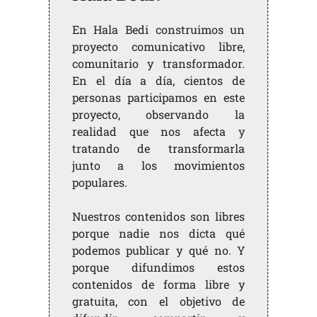
En Hala Bedi construimos un
proyecto comunicativo libre,
comunitario y transformador.
En el día a día, cientos de
personas participamos en este
proyecto, observando la
realidad que nos afecta y
tratando de transformarla
junto a los movimientos
populares.
Nuestros contenidos son libres
porque nadie nos dicta qué
podemos publicar y qué no. Y
porque difundimos estos
contenidos de forma libre y
gratuita, con el objetivo de