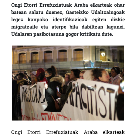
Ongi Etorri Errefuxiatuak Araba elkarteak ohar
batean salatu duenez, Gasteizko Udaltzaingoak
legez kanpoko identifikazioak egiten dizkie
migratzaile eta aterpe bila dabiltzan lagunei.
Udalaren pasibotasuna gogor kritikatu dute.
Ongi Etorri Errefuxiatuak Araba elkarteak