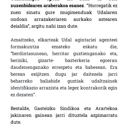
zuzenbidearen araberakoa esanez
. “Horregatik ez
zuen sinatu gure mugimenduak Udalaren
ondoan arrazakeriaren aurkako astearen
deialdia”, argitu nahi izan dute.
Amaitzeko, elkarteak Udal agintariei agenteei
formakuntza emateko eskatu die,
“berdintasunean, herritar guztienganako eta,
beriziki, gizarte- bazterkeria egoeran
daudenenganako errespetu eta babesean. Era
berean exijitzen dugu jar daitezela jarri
beharreko baliabide guztiak udaltzainek
identifikazio arrazista eta legez kontrakorik egin
ez dezaten”.
Bestalde, Gasteizko Sindikoa eta Arartekoa
jakinaren gainean jarri dituztela azpimarratu
dute.