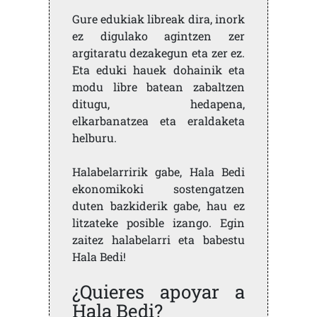
Gure edukiak libreak dira, inork
ez digulako agintzen zer
argitaratu dezakegun eta zer ez.
Eta eduki hauek dohainik eta
modu libre batean zabaltzen
ditugu, hedapena,
elkarbanatzea eta eraldaketa
helburu.
Halabelarririk gabe, Hala Bedi
ekonomikoki sostengatzen
duten bazkiderik gabe, hau ez
litzateke posible izango. Egin
zaitez halabelarri eta babestu
Hala Bedi!
¿Quieres apoyar a
Hala Bedi?