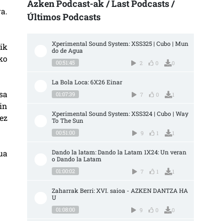
Azken Podcast-ak / Last Podcasts /
a.
Últimos Podcasts
Xperimental Sound System: XSS325 | Cubo | Mun
ik
do de Agua
ko
00:51:45
2
0
0
La Bola Loca: 6X26 Einar
sa
01:07:39
7
0
1
in
Xperimental Sound System: XSS324 | Cubo | Way 
ez
To The Sun
00:51:00
9
1
1
ua
Dando la latam: Dando la Latam 1X24: Un veran
o Dando la Latam
01:00:02
7
1
1
Zaharrak Berri: XVI. saioa - AZKEN DANTZA HA
U
01:08:00
9
0
0