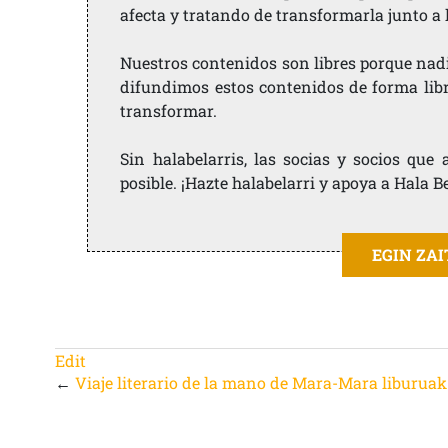
afecta y tratando de transformarla junto a
Nuestros contenidos son libres porque nad
difundimos estos contenidos de forma libre
transformar.
Sin halabelarris, las socias y socios qu
posible. ¡Hazte halabelarri y apoya a Hala B
EGIN ZA
Edit
←
Viaje literario de la mano de Mara-Mara liburuak