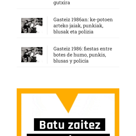
gutxira
Gasteiz 1986an: ke-potoen
arteko jaiak, punkiak,
blusak eta polizia
Gasteiz 1986: fiestas entre
botes de humo, punkis,
blusas y policía