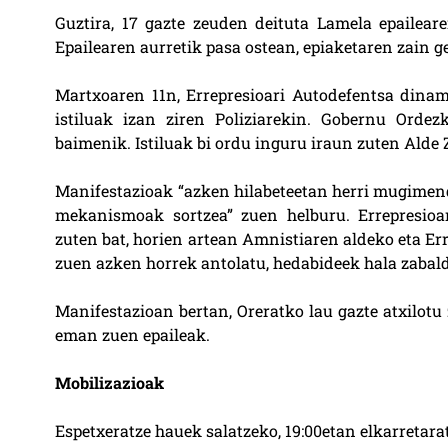
Guztira, 17 gazte zeuden deituta Lamela epailear
Epailearen aurretik pasa ostean, epiaketaren zain ge
Martxoaren 11n, Errepresioari Autodefentsa dinam
istiluak izan ziren Poliziarekin. Gobernu Ordez
baimenik. Istiluak bi ordu inguru iraun zuten Alde
Manifestazioak “azken hilabeteetan herri mugimend
mekanismoak sortzea” zuen helburu. Errepresio
zuten bat, horien artean Amnistiaren aldeko eta E
zuen azken horrek antolatu, hedabideek hala zabal
Manifestazioan bertan, Oreratko lau gazte atxilotu
eman zuen epaileak.
Mobilizazioak
Espetxeratze hauek salatzeko, 19:00etan elkarretar