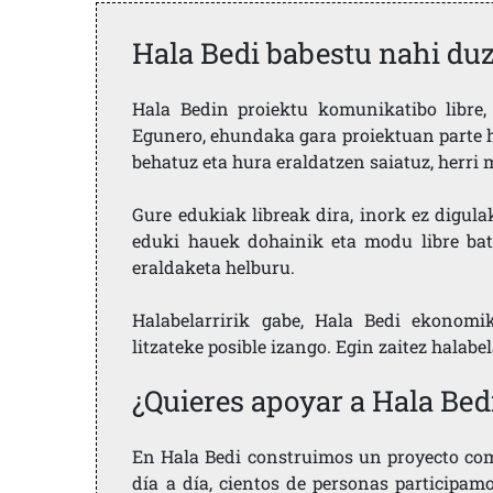
Hala Bedi babestu nahi du
Hala Bedin proiektu komunikatibo libre, 
Egunero, ehundaka gara proiektuan parte h
behatuz eta hura eraldatzen saiatuz, herr
Gure edukiak libreak dira, inork ez digula
eduki hauek dohainik eta modu libre bat
eraldaketa helburu.
Halabelarririk gabe, Hala Bedi ekonomi
litzateke posible izango. Egin zaitez halabe
¿Quieres apoyar a Hala Bed
En Hala Bedi construimos un proyecto comu
día a día, cientos de personas participam