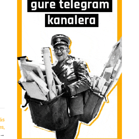
ás
s,
→