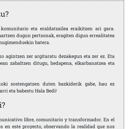
zu?
komunitario eta eraldatzailea eraikitzen ari gara.
artzen dugun pertsonak, eragiten digun errealitatea
i mugimenduekin batera.
ko agintzen zer argitaratu dezakegun eta zer ez. Eta
ean zabaltzen ditugu, hedapena, elkarbanatzea eta
koki sostengatzen duten bazkiderik gabe, hau ez
larri eta babestu Hala Bedi!
i?
nicativo libre, comunitario y transformador. En el
os en este proyecto, observando la realidad que nos