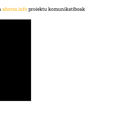
en
ahotsa.info
proiektu komunikatiboak