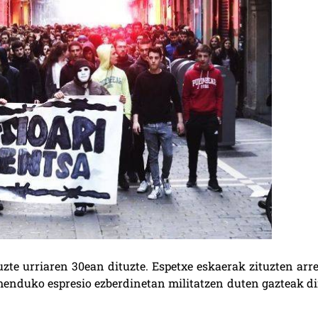
te urriaren 30ean dituzte. Espetxe eskaerak zituzten arre
menduko espresio ezberdinetan militatzen duten gazteak di