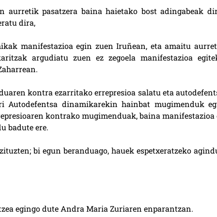
en aurretik pasatzera baina haietako bost adingabeak dir
ratu dira,
ikak manifestazioa egin zuen Iruñean, eta amaitu aurret
karitzak argudiatu zuen ez zegoela manifestazioa egite
 Zaharrean.
uaren kontra ezarritako errepresioa salatu eta autodefent
ari Autodefentsa dinamikarekin hainbat mugimenduk eg
rrepresioaren kontrako mugimenduak, baina manifestazioa 
du badute ere.
 zituzten; bi egun beranduago, hauek espetxeratzeko agind
atzea egingo dute Andra Maria Zuriaren enparantzan.