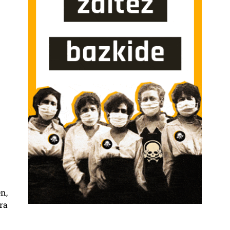
n,
ra