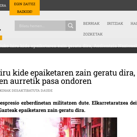
EGIN ZAITEZ
ERA
BAZKIDE!
BERRIAK
IRITZIAK
HA
ZOZKETAK
ko hiru kide epaiketaren zain geratu dira, Audientzia Nazional
u kide epaiketaren zain geratu dira,
en aurretik pasa ondoren
GASTEIZKO HERRI MUGIMENDUKO HIRU KIDE EP
KINAK DESAKTIBATUTA DAUDE
spresio ezberdinetan militatzen dute. Elkarretaratzea dei
azteak epaiketaren zain geratu dira.