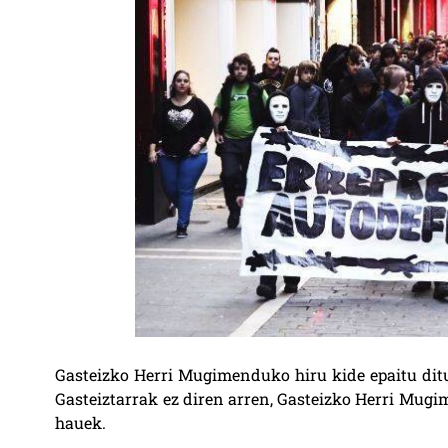
Gasteizko Herri Mugimenduko hiru kide epaitu dituz
Gasteiztarrak ez diren arren, Gasteizko Herri Mugi
hauek.