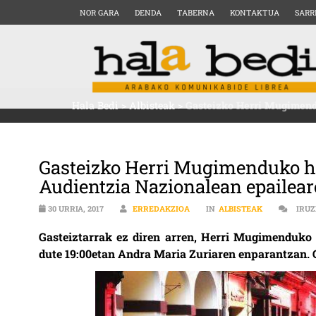
NOR GARA
DENDA
TABERNA
KONTAKTUA
SARR
Hala Bedi
>
Albisteak
>
Gasteizko Herri Mugimendu
Gasteizko Herri Mugimenduko hir
Audientzia Nazionalean epailear
30 URRIA, 2017
ERREDAKZIOA
IN
ALBISTEAK
IRUZ
Gasteiztarrak ez diren arren, Herri Mugimenduko e
dute 19:00etan Andra Maria Zuriaren enparantzan. G