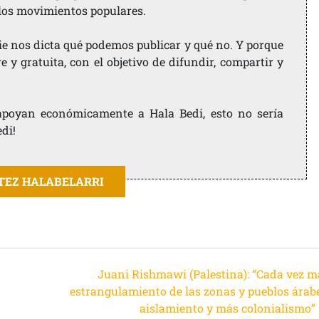
 los movimientos populares.
ie nos dicta qué podemos publicar y qué no. Y porque
 y gratuita, con el objetivo de difundir, compartir y
e apoyan económicamente a Hala Bedi, esto no sería
edi!
ITEZ HALABELARRI
Juani Rishmawi (Palestina): “Cada vez m
estrangulamiento de las zonas y pueblos árabe
aislamiento y más colonialismo”