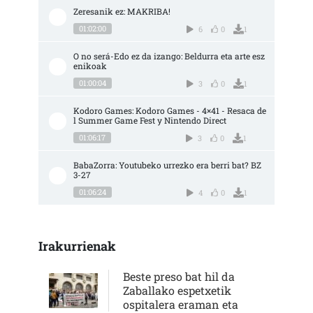
Zeresanik ez: MAKRIBA!
01:02:00
6
0
1
O no será-Edo ez da izango: Beldurra eta arte esz
enikoak
01:00:04
3
0
1
Kodoro Games: Kodoro Games - 4×41 - Resaca de
l Summer Game Fest y Nintendo Direct
01:06:17
3
0
1
BabaZorra: Youtubeko urrezko era berri bat? BZ 
3-27
01:06:24
4
0
1
Irakurrienak
Beste preso bat hil da
Zaballako espetxetik
ospitalera eraman eta