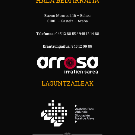
HALA BEDI IRRATIA
Bueno Monreal, 16 – Behea
01001 – Gasteiz – Araba
Telefonoa:
945 12 88 55 / 945 12 14 88
Erantzungailua:
945 12 09 89
LAGUNTZAILEAK