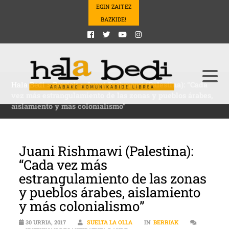
EGIN ZAITEZ
BAZKIDE!
Hala Bedi
>
Berriak
>
Juani Rishmawi (Palestina): “Cada
vez más estrangulamiento de las zonas y pueblos árabes,
aislamiento y más colonialismo”
Juani Rishmawi (Palestina):
“Cada vez más
estrangulamiento de las zonas
y pueblos árabes, aislamiento
y más colonialismo”
30 URRIA, 2017
SUELTA LA OLLA
IN
BERRIAK