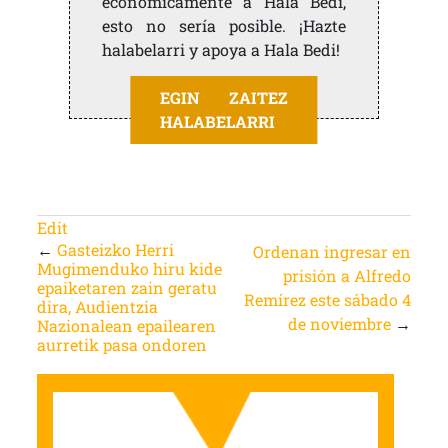
económicamente a Hala Bedi,
esto no sería posible. ¡Hazte
halabelarri y apoya a Hala Bedi!
EGIN ZAITEZ
HALABELARRI
Edit
←
Gasteizko Herri
Ordenan ingresar en
Mugimenduko hiru kide
prisión a Alfredo
epaiketaren zain geratu
Remírez este sábado 4
dira, Audientzia
de noviembre
→
Nazionalean epailearen
aurretik pasa ondoren