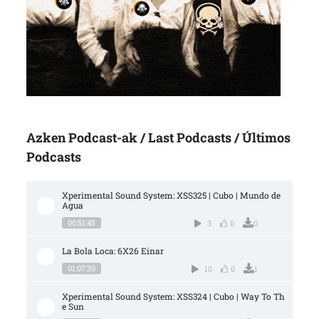
Azken Podcast-ak / Last Podcasts / Últimos
Podcasts
Xperimental Sound System: XSS325 | Cubo | Mundo de 
Agua
00:51:45
3
0
0
La Bola Loca: 6X26 Einar
01:07:39
10
0
1
Xperimental Sound System: XSS324 | Cubo | Way To Th
e Sun