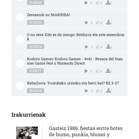
01:08:00
9
0
0
Zeresanik ez: MAKRIBA!
01:02:00
6
0
1
O no será-Edo ez da izango: Beldurra eta arte eszenikoa
k
01:00:04
3
0
1
Kodoro Games: Kodoro Games - 4×41 - Resaca del Sum
mer Game Fest y Nintendo Direct
01:06:17
3
0
1
BabaZorra: Youtubeko urrezko era berri bat? BZ 3-27
01:06:24
4
0
1
Irakurrienak
Gasteiz 1986: fiestas entre botes
de humo, punkis, blusas y