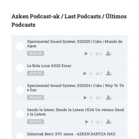
Azken Podcast-ak / Last Podcasts / Últimos
Podcasts
Xperimental Sound System: XSS325 | Cubo | Mundo de 
Agua
00:51:45
3
0
0
La Bola Loca: 6X26 Einar
01:07:39
10
0
1
Xperimental Sound System: XSS324 | Cubo | Way To Th
e Sun
00:51:00
10
1
1
Dando la latam: Dando la Latam 1X24: Un verano Dand
o la Latam
01:00:02
8
1
1
Zaharrak Berri: XVI. saioa - AZKEN DANTZA HAU