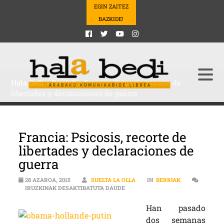
EGIN ZAITEZ
BAZKIDE!
Hala Bedi
>
Berriak
>
Francia: Psicosis, recorte de
libertades y declaraciones de guerra
Francia: Psicosis, recorte de
libertades y declaraciones de
guerra
28 AZAROA, 2015
SUELTA LA OLLA
IN
BERRIAK
FRANCIA: PSICOSIS, RECORTE DE 
IRUZKINAK DESAKTIBATUTA DAUDE
Han pasado
dos semanas