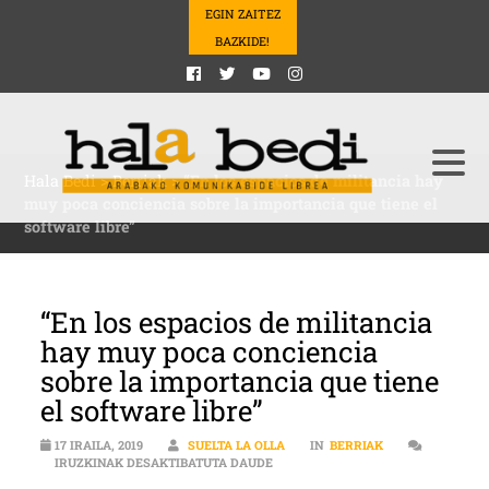
EGIN ZAITEZ
BAZKIDE!
Hala Bedi
>
Berriak
>
“En los espacios de militancia hay
muy poca conciencia sobre la importancia que tiene el
software libre”
“En los espacios de militancia
hay muy poca conciencia
sobre la importancia que tiene
el software libre”
17 IRAILA, 2019
SUELTA LA OLLA
IN
BERRIAK
“EN LOS ESPACIOS DE MILITANCIA
IRUZKINAK DESAKTIBATUTA DAUDE