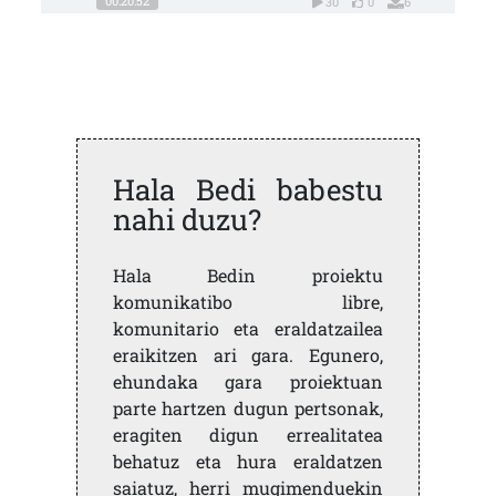
00:20:52
30
0
6
Hala Bedi babestu
nahi duzu?
Hala Bedin proiektu
komunikatibo libre,
komunitario eta eraldatzailea
eraikitzen ari gara. Egunero,
ehundaka gara proiektuan
parte hartzen dugun pertsonak,
eragiten digun errealitatea
behatuz eta hura eraldatzen
saiatuz, herri mugimenduekin