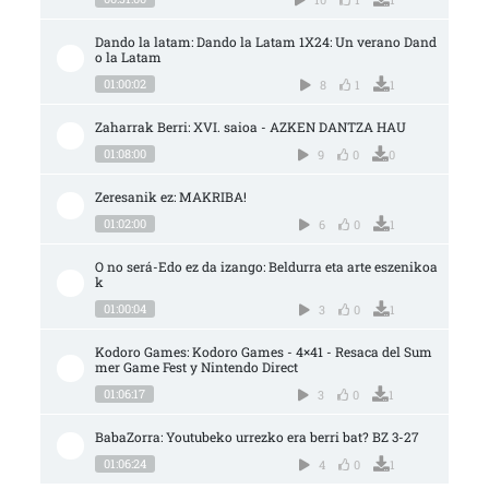
Dando la latam: Dando la Latam 1X24: Un verano Dand
o la Latam
01:00:02
8
1
1
Zaharrak Berri: XVI. saioa - AZKEN DANTZA HAU
01:08:00
9
0
0
Zeresanik ez: MAKRIBA!
01:02:00
6
0
1
O no será-Edo ez da izango: Beldurra eta arte eszenikoa
k
01:00:04
3
0
1
Kodoro Games: Kodoro Games - 4×41 - Resaca del Sum
mer Game Fest y Nintendo Direct
01:06:17
3
0
1
BabaZorra: Youtubeko urrezko era berri bat? BZ 3-27
01:06:24
4
0
1