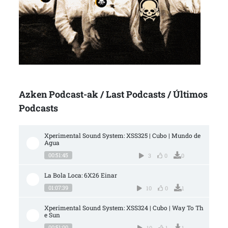
Azken Podcast-ak / Last Podcasts / Últimos
Podcasts
Xperimental Sound System: XSS325 | Cubo | Mundo de 
Agua
00:51:45
3
0
0
La Bola Loca: 6X26 Einar
01:07:39
10
0
1
Xperimental Sound System: XSS324 | Cubo | Way To Th
e Sun
00:51:00
10
1
1