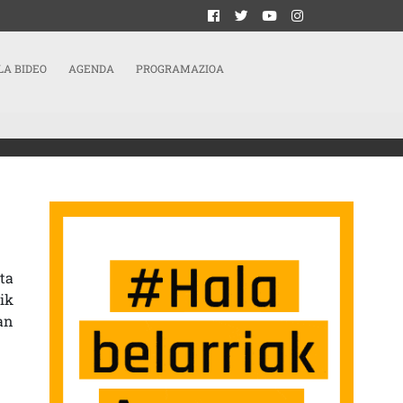
LA BIDEO
AGENDA
PROGRAMAZIOA
ELLINI ETA MUTURBELTZ SARRERAN
ta
ik
an