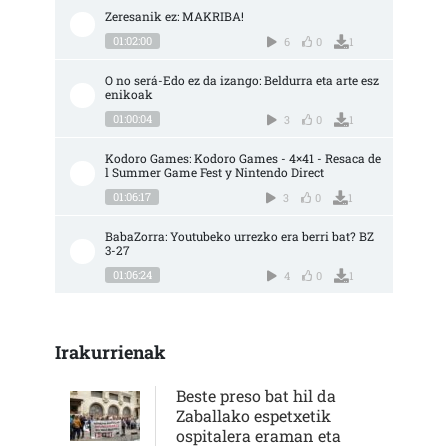
Zeresanik ez: MAKRIBA!
01:02:00
6
0
1
O no será-Edo ez da izango: Beldurra eta arte esz
enikoak
01:00:04
3
0
1
Kodoro Games: Kodoro Games - 4×41 - Resaca de
l Summer Game Fest y Nintendo Direct
01:06:17
3
0
1
BabaZorra: Youtubeko urrezko era berri bat? BZ 
3-27
01:06:24
4
0
1
Irakurrienak
Beste preso bat hil da
Zaballako espetxetik
ospitalera eraman eta