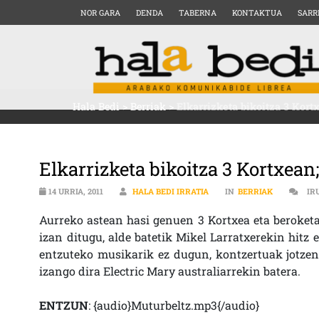
NOR GARA
DENDA
TABERNA
KONTAKTUA
SARR
Hala Bedi
>
Berriak
>
Elkarrizketa bikoitza 3 Kort
Elkarrizketa bikoitza 3 Kortxean
14 URRIA, 2011
HALA BEDI IRRATIA
IN
BERRIAK
IR
Aurreko astean hasi genuen 3 Kortxea eta beroketa
izan ditugu, alde batetik Mikel Larratxerekin hitz 
entzuteko musikarik ez dugun, kontzertuak jotzen h
izango dira Electric Mary australiarrekin batera.
ENTZUN
: {audio}Muturbeltz.mp3{/audio}