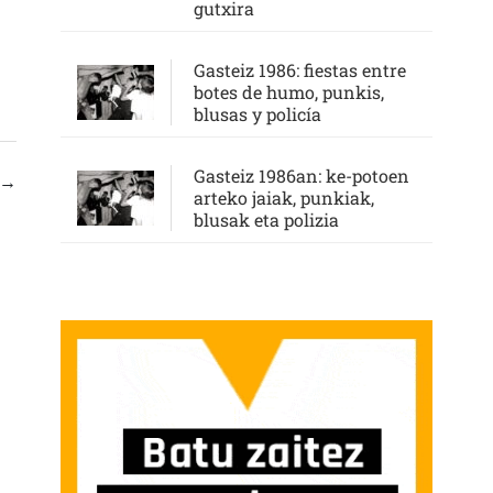
gutxira
Gasteiz 1986: fiestas entre
botes de humo, punkis,
blusas y policía
Gasteiz 1986an: ke-potoen
→
arteko jaiak, punkiak,
blusak eta polizia