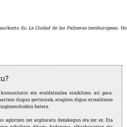
a aurkeztu du
La Ciudad de las Palmeras
izenburupean. Ho
zu?
komunitario eta eraldatzailea eraikitzen ari gara.
artzen dugun pertsonak, eragiten digun errealitatea
i mugimenduekin batera.
ko agintzen zer argitaratu dezakegun eta zer ez. Eta
ean zabaltzen ditugu, hedapena, elkarbanatzea eta