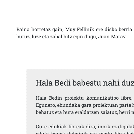
Baina horretaz gain, Muy Fellinik ere disko berri
buruz, luze eta zabal hitz egin dugu, Juan Marav
Hala Bedi babestu nahi du
Hala Bedin proiektu komunikatibo libre, 
Egunero, ehundaka gara proiektuan parte h
behatuz eta hura eraldatzen saiatuz, herr
Gure edukiak libreak dira, inork ez digula
eduki hauek dohainik eta modu libre bat