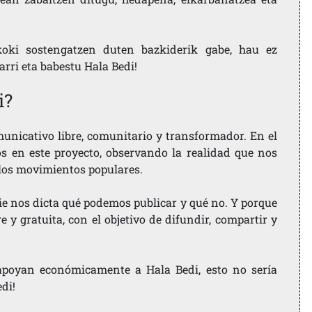
koki sostengatzen duten bazkiderik gabe, hau ez
larri eta babestu Hala Bedi!
i?
nicativo libre, comunitario y transformador. En el
os en este proyecto, observando la realidad que nos
 los movimientos populares.
ie nos dicta qué podemos publicar y qué no. Y porque
 y gratuita, con el objetivo de difundir, compartir y
e apoyan económicamente a Hala Bedi, esto no sería
edi!