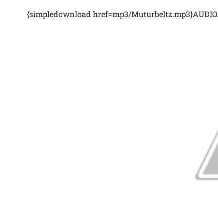
{simpledownload href=mp3/Muturbeltz.mp3}AUDIO