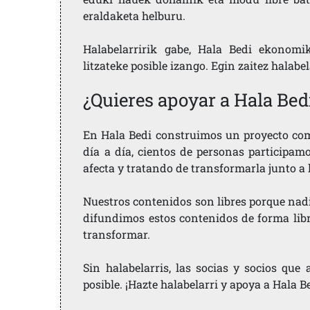
eraldaketa helburu.
Halabelarririk gabe, Hala Bedi ekonomi
litzateke posible izango. Egin zaitez halabe
¿Quieres apoyar a Hala Bed
En Hala Bedi construimos un proyecto comu
día a día, cientos de personas participam
afecta y tratando de transformarla junto a
Nuestros contenidos son libres porque nad
difundimos estos contenidos de forma libre
transformar.
Sin halabelarris, las socias y socios qu
posible. ¡Hazte halabelarri y apoya a Hala B