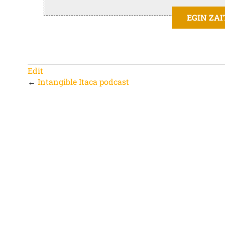
EGIN ZA
Edit
←
Intangible Itaca podcast