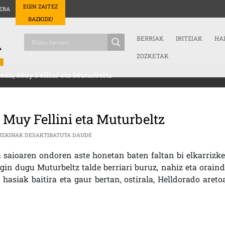
EGIN ZAITEZ
ERA
BAZKIDE!
BERRIAK
IRITZIAK
HA
ZOZKETAK
xean; Muy Fellini eta Muturbeltz
; Muy Fellini eta Muturbeltz
ELKARRIZKETA BIKOITZA 3 KORTXEAN; MUY F
UZKINAK DESAKTIBATUTA DAUDE
 saioaren ondoren aste honetan baten faltan bi elkarrizke
egin dugu Muturbeltz talde berriari buruz, nahiz eta oraind
asiak baitira eta gaur bertan, ostirala, Helldorado areto