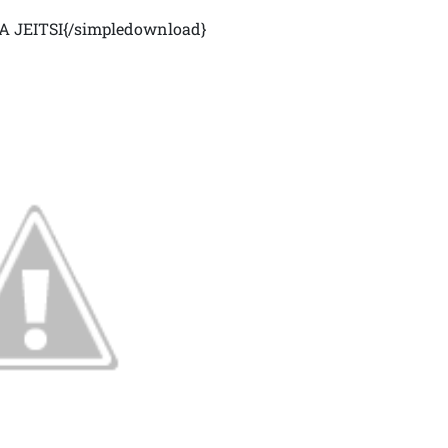
A JEITSI{/simpledownload}