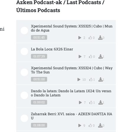
Azken Podcast-ak / Last Podcasts /
Últimos Podcasts
Xperimental Sound System: XSS325 | Cubo | Mun
ni
do de Agua
00:51:45
2
0
0
La Bola Loca: 6X26 Einar
01:07:39
7
0
1
Xperimental Sound System: XSS324 | Cubo | Way 
To The Sun
00:51:00
10
1
1
Dando la latam: Dando la Latam 1X24: Un veran
o Dando la Latam
01:00:02
7
1
1
Zaharrak Berri: XVI. saioa - AZKEN DANTZA HA
U
01:08:00
9
0
0