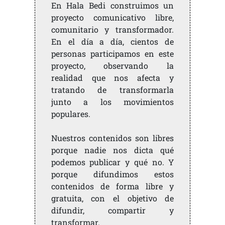
En Hala Bedi construimos un
proyecto comunicativo libre,
comunitario y transformador.
En el día a día, cientos de
personas participamos en este
proyecto, observando la
realidad que nos afecta y
tratando de transformarla
junto a los movimientos
populares.
Nuestros contenidos son libres
porque nadie nos dicta qué
podemos publicar y qué no. Y
porque difundimos estos
contenidos de forma libre y
gratuita, con el objetivo de
difundir, compartir y
transformar.