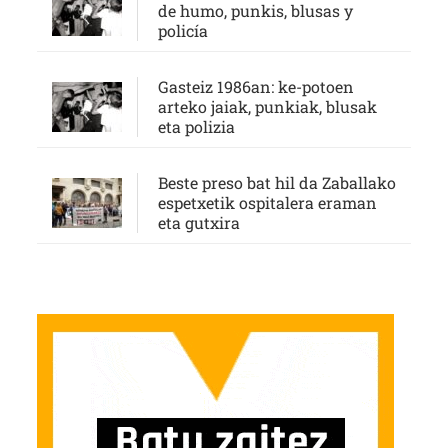
de humo, punkis, blusas y
policía
Gasteiz 1986an: ke-potoen
arteko jaiak, punkiak, blusak
eta polizia
Beste preso bat hil da Zaballako
espetxetik ospitalera eraman
eta gutxira