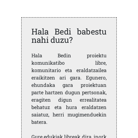
Hala Bedi babestu
nahi duzu?
Hala Bedin proiektu
komunikatibo libre,
komunitario eta eraldatzailea
eraikitzen ari gara. Egunero,
ehundaka gara proiektuan
parte hartzen dugun pertsonak,
eragiten digun errealitatea
behatuz eta hura eraldatzen
saiatuz, herri mugimenduekin
batera.
Gure edukiak libreak dira, inork