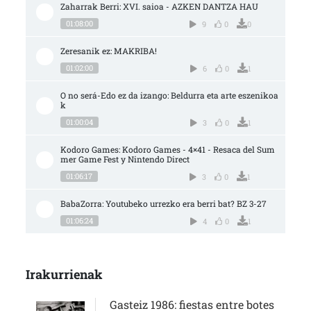
Zaharrak Berri: XVI. saioa - AZKEN DANTZA HAU
01:08:00
9
0
0
Zeresanik ez: MAKRIBA!
01:02:00
6
0
1
O no será-Edo ez da izango: Beldurra eta arte eszenikoa
k
01:00:04
3
0
1
Kodoro Games: Kodoro Games - 4×41 - Resaca del Sum
mer Game Fest y Nintendo Direct
01:06:17
3
0
1
BabaZorra: Youtubeko urrezko era berri bat? BZ 3-27
01:06:24
4
0
1
Irakurrienak
Gasteiz 1986: fiestas entre botes