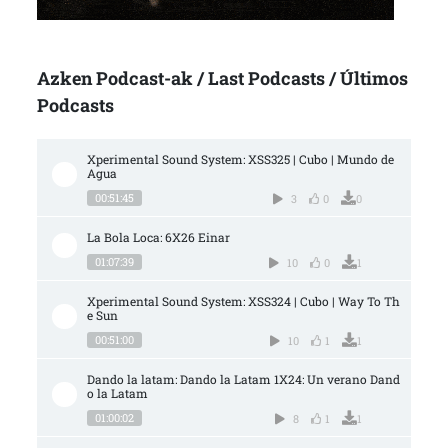
Azken Podcast-ak / Last Podcasts / Últimos
Podcasts
Xperimental Sound System: XSS325 | Cubo | Mundo de 
Agua
00:51:45
3
0
0
La Bola Loca: 6X26 Einar
01:07:39
10
0
1
Xperimental Sound System: XSS324 | Cubo | Way To Th
e Sun
00:51:00
10
1
1
Dando la latam: Dando la Latam 1X24: Un verano Dand
o la Latam
01:00:02
8
1
1