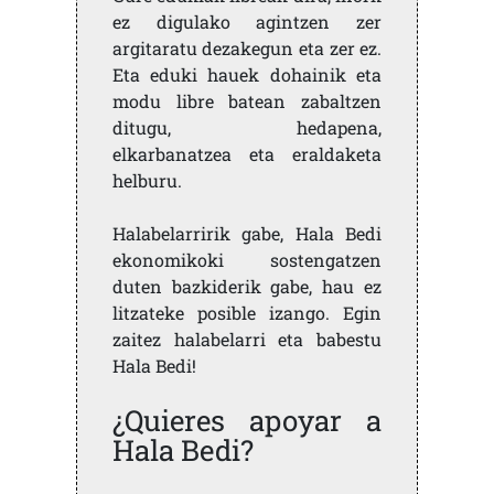
ez digulako agintzen zer
argitaratu dezakegun eta zer ez.
Eta eduki hauek dohainik eta
modu libre batean zabaltzen
ditugu, hedapena,
elkarbanatzea eta eraldaketa
helburu.
Halabelarririk gabe, Hala Bedi
ekonomikoki sostengatzen
duten bazkiderik gabe, hau ez
litzateke posible izango. Egin
zaitez halabelarri eta babestu
Hala Bedi!
¿Quieres apoyar a
Hala Bedi?