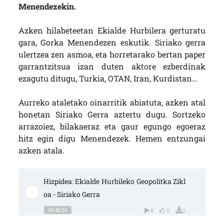
Menendezekin.
Azken hilabeteetan Ekialde Hurbilera gerturatu
gara, Gorka Menendezen eskutik. Siriako gerra
ulertzea zen asmoa, eta horretarako bertan paper
garrantzitsua izan duten aktore ezberdinak
ezagutu ditugu, Turkia, OTAN, Iran, Kurdistan…
Aurreko ataletako oinarritik abiatuta, azken atal
honetan Siriako Gerra aztertu dugu. Sortzeko
arrazoiez, bilakaeraz eta gaur egungo egoeraz
hitz egin digu Menendezek. Hemen entzungai
azken atala.
Hizpidea: Ekialde Hurbileko Geopolitka Zikl
oa - Siriako Gerra
00:45:51
8
0
1