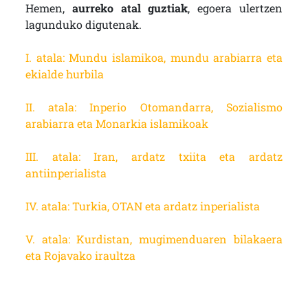
Hemen,
aurreko atal guztiak
, egoera ulertzen
lagunduko digutenak.
I. atala: Mundu islamikoa, mundu arabiarra eta
ekialde hurbila
II. atala: Inperio Otomandarra, Sozialismo
arabiarra eta Monarkia islamikoak
III. atala: Iran, ardatz txiita eta ardatz
antiinperialista
IV. atala: Turkia, OTAN eta ardatz inperialista
V. atala: Kurdistan, mugimenduaren bilakaera
eta Rojavako iraultza