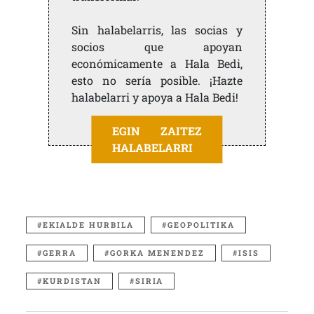
Sin halabelarris, las socias y
socios que apoyan
económicamente a Hala Bedi,
esto no sería posible. ¡Hazte
halabelarri y apoya a Hala Bedi!
EGIN ZAITEZ
HALABELARRI
EKIALDE HURBILA
GEOPOLITIKA
GERRA
GORKA MENENDEZ
ISIS
KURDISTAN
SIRIA