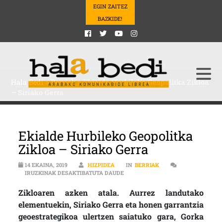
EGIN ZAITEZ
BAZKIDE!
Hala Bedi
>
Berriak
>
Ekialde Hurbileko Geopolitka Zikloa
– Siriako Gerra
Ekialde Hurbileko Geopolitka
Zikloa – Siriako Gerra
14 EKAINA, 2019
HIZPIDEA
IN
BERRIAK
EKIALDE HURBILEKO GEOPOLITKA Z
IRUZKINAK DESAKTIBATUTA DAUDE
Zikloaren azken atala. Aurrez landutako
elementuekin, Siriako Gerra eta honen garrantzia
geoestrategikoa ulertzen saiatuko gara, Gorka