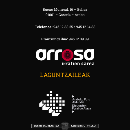
Bueno Monreal, 16 – Behea
01001 – Gasteiz – Araba
Telefonoa:
945 12 88 55 / 945 12 14 88
Erantzungailua:
945 12 09 89
LAGUNTZAILEAK