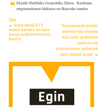
Ekialde Hurbileko Geopolitika Zikloa - Kurdistan,
mugimenduaren bilakaera eta Rojavako iraultza
Edit
←
Gazte batek ETT
“Iluntasunak holako
batera kateatu du bere
misterio bat ematen
burua prekarietatearen
dizu asko gustatzen
kontra
zaidana eta
iluntasunean zerbaitek
egin dezake argia”
→