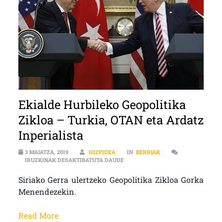
Ekialde Hurbileko Geopolitika
Zikloa – Turkia, OTAN eta Ardatz
Inperialista
3 MAIATZA, 2019
HIZPIDEA
IN
BERRIAK
EKIALDE HURBILEKO GEOPOLITIKA 
IRUZKINAK DESAKTIBATUTA DAUDE
Siriako Gerra ulertzeko Geopolitika Zikloa Gorka
Menendezekin.
Read More