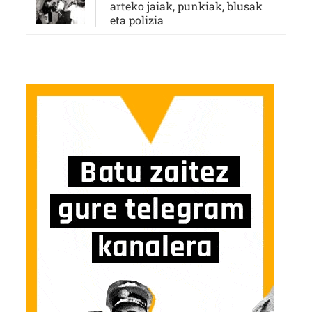
arteko jaiak, punkiak, blusak
eta polizia