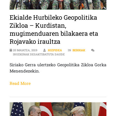
Ekialde Hurbileko Geopolitika
Zikloa – Kurdistan,
mugimenduaren bilakaera eta
Rojavako iraultza
20 MAIATZA, 2019
HIZPIDEA
IN
BERRIAK
EKIALDE HURBILEKO GEOPOLITIKA
IRUZKINAK DESAKTIBATUTA DAUDE
Siriako Gerra ulertzeko Geopolitika Zikloa Gorka
Menendezekin.
Read More