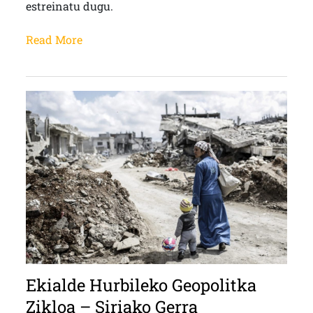
estreinatu dugu.
Read More
Ekialde Hurbileko Geopolitka
Zikloa – Siriako Gerra