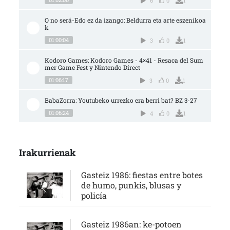
6
0
1
O no será-Edo ez da izango: Beldurra eta arte eszenikoa
k
01:00:04
3
0
1
Kodoro Games: Kodoro Games - 4×41 - Resaca del Sum
mer Game Fest y Nintendo Direct
01:06:17
3
0
1
BabaZorra: Youtubeko urrezko era berri bat? BZ 3-27
01:06:24
4
0
1
Irakurrienak
Gasteiz 1986: fiestas entre botes
de humo, punkis, blusas y
policía
Gasteiz 1986an: ke-potoen