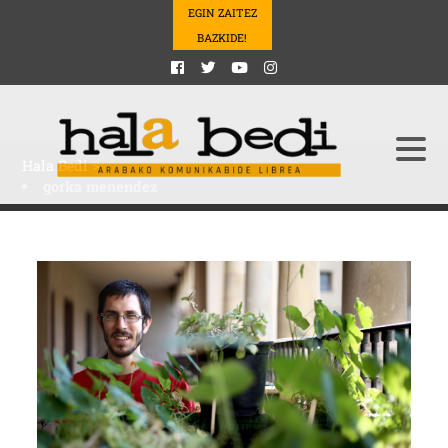
EGIN ZAITEZ
BAZKIDE!
Hala Bedi
>
gorka menendez