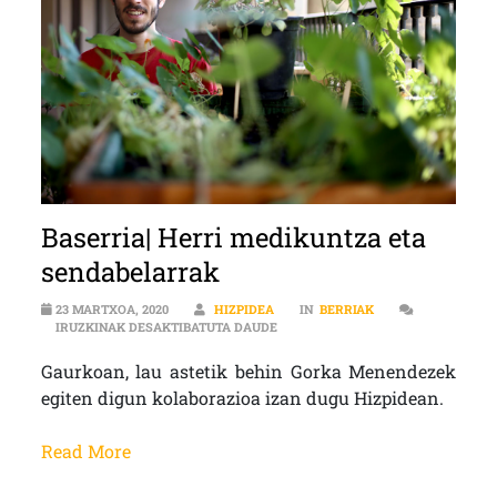
Baserria| Herri medikuntza eta
sendabelarrak
23 MARTXOA, 2020
HIZPIDEA
IN
BERRIAK
BASERRIA| HERRI MEDIKUNTZA E
IRUZKINAK DESAKTIBATUTA DAUDE
Gaurkoan, lau astetik behin Gorka Menendezek
egiten digun kolaborazioa izan dugu Hizpidean.
Read More