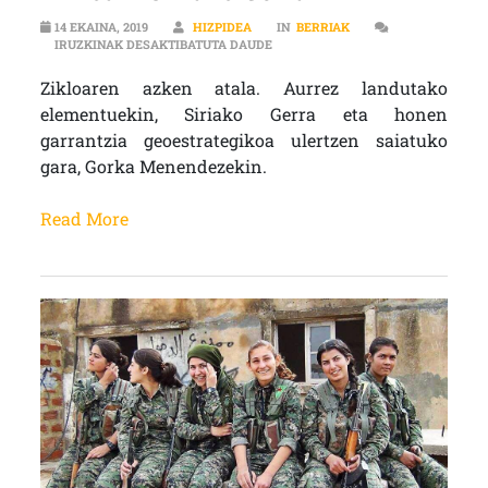
14 EKAINA, 2019
HIZPIDEA
IN
BERRIAK
EKIALDE HURBILEKO GEOPOLITKA Z
IRUZKINAK DESAKTIBATUTA DAUDE
Zikloaren azken atala. Aurrez landutako
elementuekin, Siriako Gerra eta honen
garrantzia geoestrategikoa ulertzen saiatuko
gara, Gorka Menendezekin.
Read More