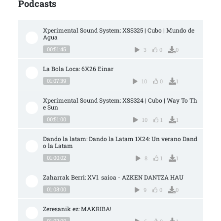
Podcasts
Xperimental Sound System: XSS325 | Cubo | Mundo de 
Agua
00:51:45
3
0
0
La Bola Loca: 6X26 Einar
01:07:39
10
0
1
Xperimental Sound System: XSS324 | Cubo | Way To Th
e Sun
00:51:00
10
1
1
Dando la latam: Dando la Latam 1X24: Un verano Dand
o la Latam
01:00:02
8
1
1
Zaharrak Berri: XVI. saioa - AZKEN DANTZA HAU
01:08:00
9
0
0
Zeresanik ez: MAKRIBA!
01:02:00