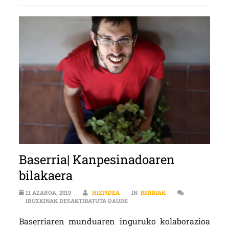
Baserria| Kanpesinadoaren
bilakaera
11 AZAROA, 2019
HIZPIDEA
IN
BERRIAK
BASERRIA| KANPESINADOAREN BI
IRUZKINAK DESAKTIBATUTA DAUDE
Baserriaren munduaren inguruko kolaborazioa