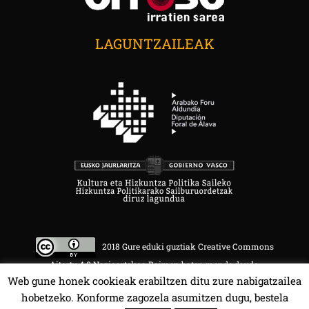
LAGUNTZAILEAK
2018 Gure eduki guztiak Creative Commons
Aitortu 4.0 Nazioartekoa Baimen baten mende daude.
Web gune honek cookieak erabiltzen ditu zure nabigatzailea
hobetzeko. Konforme zagozela asumitzen dugu, bestela