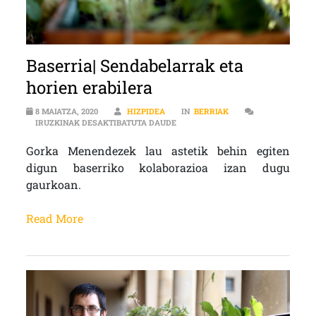
Baserria| Sendabelarrak eta
horien erabilera
8 MAIATZA, 2020
HIZPIDEA
IN
BERRIAK
BASERRIA| SENDABELARRAK ETA H
IRUZKINAK DESAKTIBATUTA DAUDE
Gorka Menendezek lau astetik behin egiten
digun baserriko kolaborazioa izan dugu
gaurkoan.
Read More