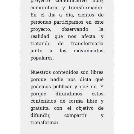
proyecto comunicativo libre,
comunitario y transformador.
En el día a día, cientos de
personas participamos en este
proyecto, observando la
realidad que nos afecta y
tratando de transformarla
junto a los movimientos
populares.
Nuestros contenidos son libres
porque nadie nos dicta qué
podemos publicar y qué no. Y
porque difundimos estos
contenidos de forma libre y
gratuita, con el objetivo de
difundir, compartir y
transformar.