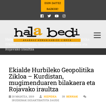
EGIN ZAITEZ
BAZKIDE!
Hala Bedi
>
Berriak
>
Ekialde Hurbileko Geopolitika
Zikloa – Kurdistan, mugimenduaren bilakaera eta
Rojavako iraultza
Ekialde Hurbileko Geopolitika
Zikloa – Kurdistan,
mugimenduaren bilakaera eta
Rojavako iraultza
20 MAIATZA, 2019
HIZPIDEA
IN
BERRIAK
EKIALDE HURBILEKO GEOPOLITIKA
IRUZKINAK DESAKTIBATUTA DAUDE