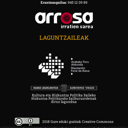
Erantzungailua:
945 12 09 89
LAGUNTZAILEAK
2018 Gure eduki guztiak Creative Commons