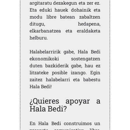
argitaratu dezakegun eta zer ez.
Eta eduki hauek dohainik eta
modu libre batean zabaltzen
ditugu, hedapena,
elkarbanatzea eta eraldaketa
helburu.
Halabelarririk gabe, Hala Bedi
ekonomikoki sostengatzen
duten bazkiderik gabe, hau ez
litzateke posible izango. Egin
zaitez halabelarri eta babestu
Hala Bedi!
¿Quieres apoyar a
Hala Bedi?
En Hala Bedi construimos un