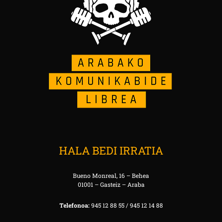
HALA BEDI IRRATIA
Bueno Monreal, 16 – Behea
01001 – Gasteiz – Araba
Telefonoa:
945 12 88 55 / 945 12 14 88