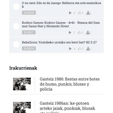
O no será-Edo ez da izango: Beldurra eta arte eszenikoa
k
01:00:04
3
0
1
Kodoro Games: Kodoro Games - 4×41 - Resaca del Sum
mer Game Fest y Nintendo Direct
01:06:17
3
0
1
BabaZorra: Youtubeko urrezko era berri bat? BZ 3-27
01:06:24
4
0
1
Irakurrienak
Gasteiz 1986: fiestas entre botes
de humo, punkis, blusas y
policía
Gasteiz 1986an: ke-potoen
arteko jaiak, punkiak, blusak