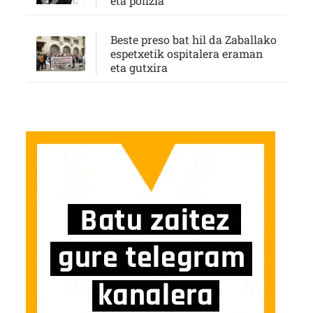
eta polizia
Beste preso bat hil da Zaballako
espetxetik ospitalera eraman
eta gutxira