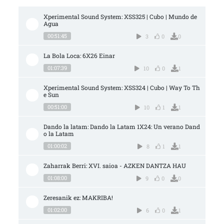
Xperimental Sound System: XSS325 | Cubo | Mundo de 
Agua
00:51:45
3
0
0
La Bola Loca: 6X26 Einar
01:07:39
10
0
1
Xperimental Sound System: XSS324 | Cubo | Way To Th
e Sun
00:51:00
10
1
1
Dando la latam: Dando la Latam 1X24: Un verano Dand
o la Latam
01:00:02
8
1
1
Zaharrak Berri: XVI. saioa - AZKEN DANTZA HAU
01:08:00
9
0
0
Zeresanik ez: MAKRIBA!
01:02:00
6
0
1