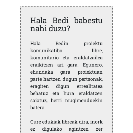
Hala Bedi babestu
nahi duzu?
Hala Bedin proiektu
komunikatibo libre,
komunitario eta eraldatzailea
eraikitzen ari gara. Egunero,
ehundaka gara proiektuan
parte hartzen dugun pertsonak,
eragiten digun errealitatea
behatuz eta hura eraldatzen
saiatuz, herri mugimenduekin
batera.
Gure edukiak libreak dira, inork
ez digulako agintzen zer