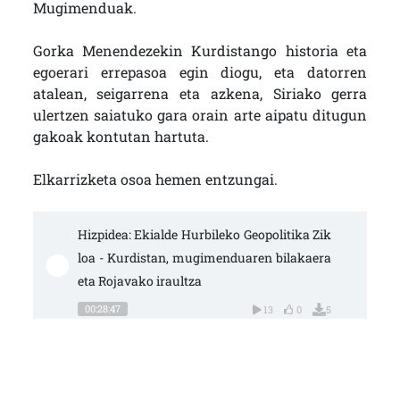
Mugimenduak.
Gorka Menendezekin Kurdistango historia eta
egoerari errepasoa egin diogu, eta datorren
atalean, seigarrena eta azkena, Siriako gerra
ulertzen saiatuko gara orain arte aipatu ditugun
gakoak kontutan hartuta.
Elkarrizketa osoa hemen entzungai.
Hizpidea: Ekialde Hurbileko Geopolitika Zik
loa - Kurdistan, mugimenduaren bilakaera 
eta Rojavako iraultza
00:28:47
13
0
5