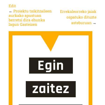
Edit
←
Proiektu txikitzaileen
Errekaleorreko jaiak
aurkako apustuan
ospatuko dituzte
berretsi dira ehunka
asteburuan
→
lagun Gasteizen