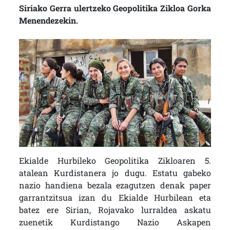
Siriako Gerra ulertzeko Geopolitika Zikloa Gorka
Menendezekin.
Ekialde Hurbileko Geopolitika Zikloaren 5.
atalean Kurdistanera jo dugu. Estatu gabeko
nazio handiena bezala ezagutzen denak paper
garrantzitsua izan du Ekialde Hurbilean eta
batez ere Sirian, Rojavako lurraldea askatu
zuenetik Kurdistango Nazio Askapen