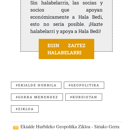
Sin halabelarris, las socias y
socios que apoyan
económicamente a Hala Bedi,
esto no sería posible. ¡Hazte
halabelarri y apoya a Hala Bedi!
EGIN ZAITEZ
HALABELARRI
EKIALDE HURBILA
GEOPOLITIKA
GORKA MENENDEZ
KURDISTAN
ZIKLOA
Ekialde Hurbileko Geopolitka Zikloa - Siriako Gerra