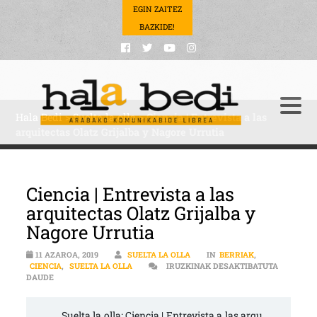
EGIN ZAITEZ
BAZKIDE!
Hala Bedi
>
Suelta la olla
>
Ciencia | Entrevista a las
arquitectas Olatz Grijalba y Nagore Urrutia
Ciencia | Entrevista a las
arquitectas Olatz Grijalba y
Nagore Urrutia
11 AZAROA, 2019
SUELTA LA OLLA
IN
BERRIAK
,
CIENCIA
,
SUELTA LA OLLA
IRUZKINAK DESAKTIBATUTA
CIENCIA | ENTREVISTA A LAS ARQUITECTAS OLATZ GRIJALBA Y N
DAUDE
Suelta la olla: Ciencia | Entrevista a las arqu