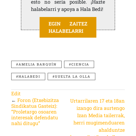
esto no sería posible. ¡Hazte
halabelarri y apoya a Hala Bedi!
EGIN ZAITEZ
HALABELARRI
AMELIA BARQUÍN
CIENCIA
HALABEDI
SUELTA LA OLLA
Edit
←
Foron (Etxebizitza
Urtarrilaren 17 eta 18an
Sindikatua Gasteiz):
izango dira aurtengo
“Proletargo osoaren
Izan Media tailerrak,
interesak defendatu
herri mugimenduaren
nahi ditugu”
ahalduntze