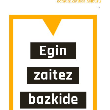
komunikatiboa helburu
→