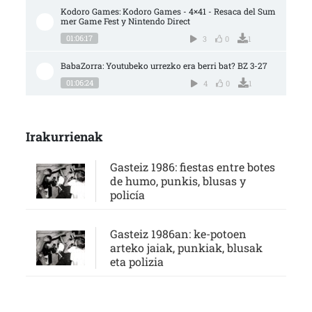
Kodoro Games: Kodoro Games - 4×41 - Resaca del Sum
mer Game Fest y Nintendo Direct
01:06:17
3
0
1
BabaZorra: Youtubeko urrezko era berri bat? BZ 3-27
01:06:24
4
0
1
Irakurrienak
Gasteiz 1986: fiestas entre botes
de humo, punkis, blusas y
policía
Gasteiz 1986an: ke-potoen
arteko jaiak, punkiak, blusak
eta polizia