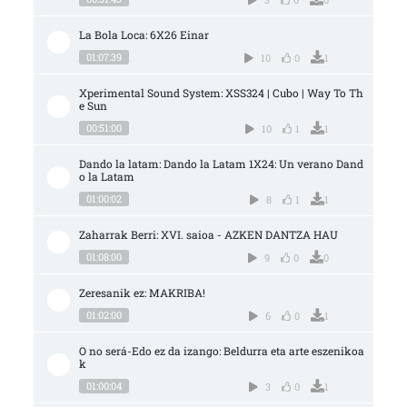
La Bola Loca: 6X26 Einar
01:07:39
10
0
1
Xperimental Sound System: XSS324 | Cubo | Way To Th
e Sun
00:51:00
10
1
1
Dando la latam: Dando la Latam 1X24: Un verano Dand
o la Latam
01:00:02
8
1
1
Zaharrak Berri: XVI. saioa - AZKEN DANTZA HAU
01:08:00
9
0
0
Zeresanik ez: MAKRIBA!
01:02:00
6
0
1
O no será-Edo ez da izango: Beldurra eta arte eszenikoa
k
01:00:04
3
0
1