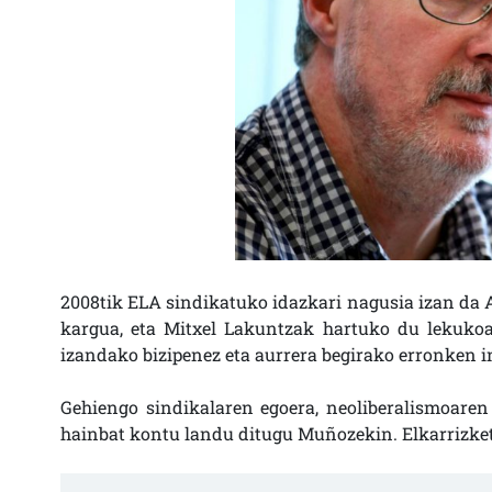
2008tik ELA sindikatuko idazkari nagusia izan da A
kargua, eta Mitxel Lakuntzak hartuko du lekukoa
izandako bizipenez eta aurrera begirako erronken 
Gehiengo sindikalaren egoera, neoliberalismoaren
hainbat kontu landu ditugu Muñozekin. Elkarrizke