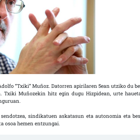
dolfo “Txiki” Muñoz. Datorren apirilaren 5ean utziko du be
. Txiki Muñozekin hitz egin dugu Hizpidean, urte hauet
inguruan.
 sendotzea, sindikatuen askatasun eta autonomia eta bes
ta osoa hemen entzungai.