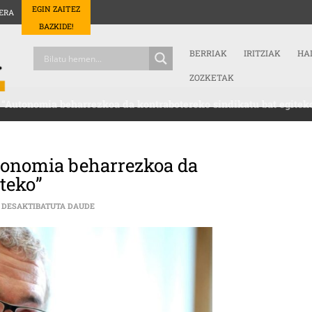
EGIN ZAITEZ
ERA
BAZKIDE!
BERRIAK
IRITZIAK
HA
ZOZKETAK
 “Autonomia beharrezkoa da kontrabotereko sindikatu bat egitek
utonomia beharrezkoa da
iteko”
ADOLFO “TXIKI” MUÑOZ (ELA): “AUTONOMIA BEHARRE
 DESAKTIBATUTA DAUDE