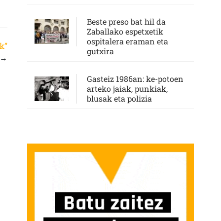
Beste preso bat hil da
Zaballako espetxetik
ospitalera eraman eta
k”
gutxira
→
Gasteiz 1986an: ke-potoen
arteko jaiak, punkiak,
blusak eta polizia