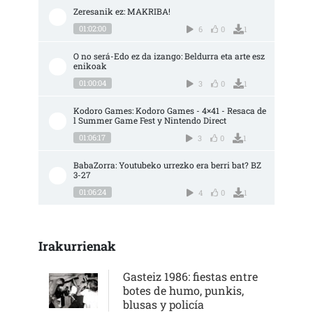
Zeresanik ez: MAKRIBA!
01:02:00
6
0
1
O no será-Edo ez da izango: Beldurra eta arte esz
enikoak
01:00:04
3
0
1
Kodoro Games: Kodoro Games - 4×41 - Resaca de
l Summer Game Fest y Nintendo Direct
01:06:17
3
0
1
BabaZorra: Youtubeko urrezko era berri bat? BZ 
3-27
01:06:24
4
0
1
Irakurrienak
Gasteiz 1986: fiestas entre
botes de humo, punkis,
blusas y policía