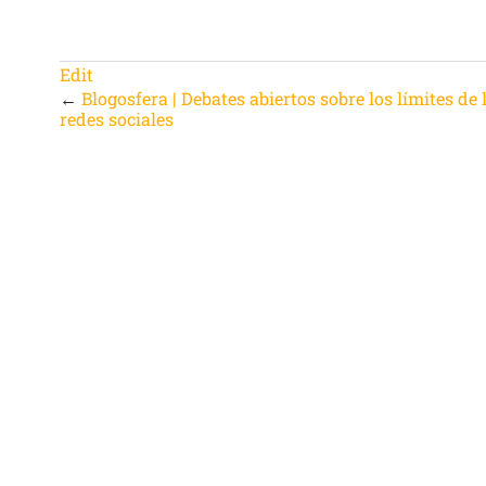
Edit
←
Blogosfera | Debates abiertos sobre los límites de 
redes sociales