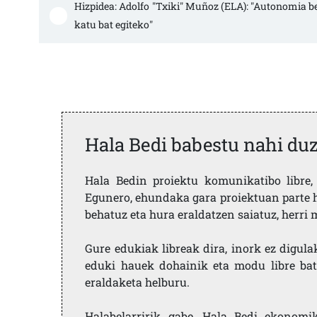
Hizpidea: Adolfo "Txiki" Muñoz (ELA): "Autonomia b
katu bat egiteko"
Hala Bedi babestu nahi du
Hala Bedin proiektu komunikatibo libre, 
Egunero, ehundaka gara proiektuan parte h
behatuz eta hura eraldatzen saiatuz, herr
Gure edukiak libreak dira, inork ez digula
eduki hauek dohainik eta modu libre bat
eraldaketa helburu.
Halabelarririk gabe, Hala Bedi ekonomi