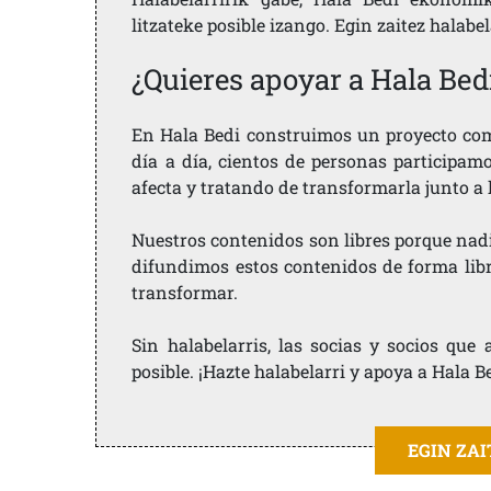
litzateke posible izango. Egin zaitez halabe
¿Quieres apoyar a Hala Bed
En Hala Bedi construimos un proyecto comu
día a día, cientos de personas participam
afecta y tratando de transformarla junto a
Nuestros contenidos son libres porque nad
difundimos estos contenidos de forma libre
transformar.
Sin halabelarris, las socias y socios qu
posible. ¡Hazte halabelarri y apoya a Hala B
EGIN ZA