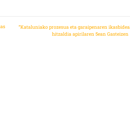
las
“Kataluniako prozesua eta garaipenaren ikasbidea
hitzaldia apirilaren 5ean Gasteizen