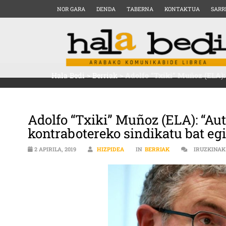
NOR GARA
DENDA
TABERNA
KONTAKTUA
SARR
Hala Bedi
>
Berriak
>
Adolfo “Txiki” Muñoz (ELA):
Adolfo “Txiki” Muñoz (ELA): “A
kontrabotereko sindikatu bat eg
2 APIRILA, 2019
HIZPIDEA
IN
BERRIAK
IRUZKINAK