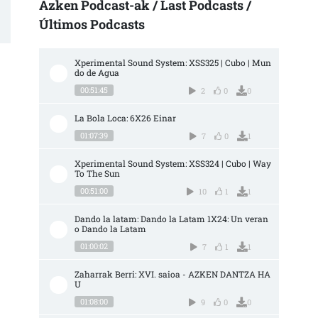
Azken Podcast-ak / Last Podcasts /
Últimos Podcasts
Xperimental Sound System: XSS325 | Cubo | Mun
do de Agua
00:51:45
2
0
0
La Bola Loca: 6X26 Einar
01:07:39
7
0
1
Xperimental Sound System: XSS324 | Cubo | Way 
To The Sun
00:51:00
10
1
1
Dando la latam: Dando la Latam 1X24: Un veran
o Dando la Latam
01:00:02
7
1
1
Zaharrak Berri: XVI. saioa - AZKEN DANTZA HA
U
01:08:00
9
0
0