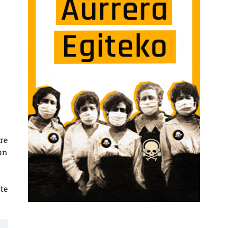
re
an
te