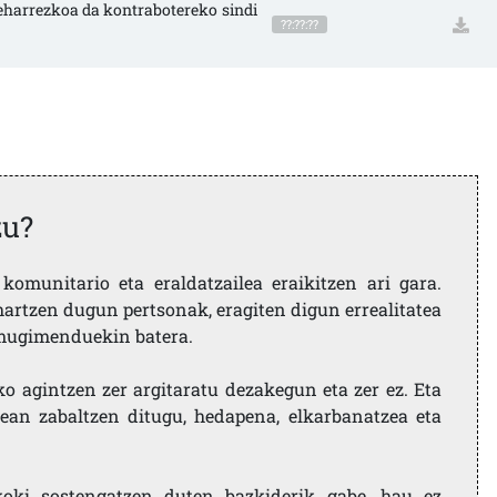
eharrezkoa da kontrabotereko sindi
??:??:??
zu?
komunitario eta eraldatzailea eraikitzen ari gara.
artzen dugun pertsonak, eragiten digun errealitatea
i mugimenduekin batera.
ko agintzen zer argitaratu dezakegun eta zer ez. Eta
ean zabaltzen ditugu, hedapena, elkarbanatzea eta
koki sostengatzen duten bazkiderik gabe, hau ez