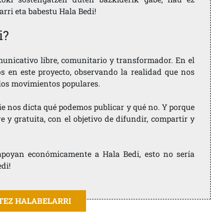
larri eta babestu Hala Bedi!
i?
nicativo libre, comunitario y transformador. En el
os en este proyecto, observando la realidad que nos
 los movimientos populares.
ie nos dicta qué podemos publicar y qué no. Y porque
 y gratuita, con el objetivo de difundir, compartir y
e apoyan económicamente a Hala Bedi, esto no sería
edi!
ITEZ HALABELARRI