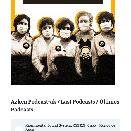
Azken Podcast-ak / Last Podcasts / Últimos
Podcasts
Xperimental Sound System: XSS325 | Cubo | Mundo de 
Agua