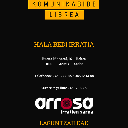
HALA BEDI IRRATIA
Bueno Monreal, 16 – Behea
01001 – Gasteiz – Araba
Telefonoa:
945 12 88 55 / 945 12 14 88
Erantzungailua:
945 12 09 89
LAGUNTZAILEAK