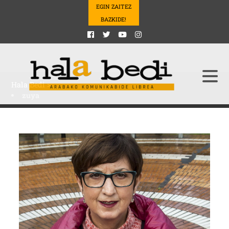
EGIN ZAITEZ
BAZKIDE!
Hala Bedi
>
zuya