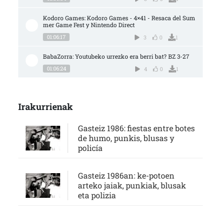
Kodoro Games: Kodoro Games - 4×41 - Resaca del Sum
mer Game Fest y Nintendo Direct
01:06:17
3
0
1
BabaZorra: Youtubeko urrezko era berri bat? BZ 3-27
01:06:24
4
0
1
Irakurrienak
Gasteiz 1986: fiestas entre botes
de humo, punkis, blusas y
policía
Gasteiz 1986an: ke-potoen
arteko jaiak, punkiak, blusak
eta polizia