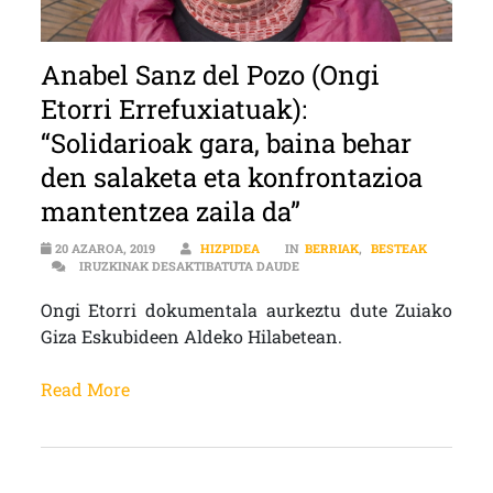
Anabel Sanz del Pozo (Ongi
Etorri Errefuxiatuak):
“Solidarioak gara, baina behar
den salaketa eta konfrontazioa
mantentzea zaila da”
20 AZAROA, 2019
HIZPIDEA
IN
BERRIAK
,
BESTEAK
ANABEL SANZ DEL POZO (ONGI
IRUZKINAK DESAKTIBATUTA DAUDE
Ongi Etorri dokumentala aurkeztu dute Zuiako
Giza Eskubideen Aldeko Hilabetean.
Read More