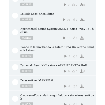
00:51:45
3
0
0
La Bola Loca: 6X26 Einar
01:07:39
10
0
1
Xperimental Sound System: XSS324 | Cubo | Way To Th
e Sun
00:51:00
10
1
1
Dando la latam: Dando la Latam 1X24: Un verano Dand
o la Latam
01:00:02
8
1
1
Zaharrak Berri: XVI. saioa - AZKEN DANTZA HAU
01:08:00
9
0
0
Zeresanik ez: MAKRIBA!
01:02:00
6
0
1
O no será-Edo ez da izango: Beldurra eta arte eszenikoa
k
01:00:04
3
0
1