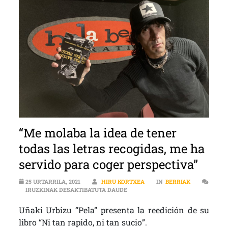
“Me molaba la idea de tener
todas las letras recogidas, me ha
servido para coger perspectiva”
25 URTARRILA, 2021
HIRU KORTXEA
IN
BERRIAK
“ME MOLABA LA IDEA DE TENER TO
IRUZKINAK DESAKTIBATUTA DAUDE
Uñaki Urbizu “Pela” presenta la reedición de su
libro “Ni tan rapido, ni tan sucio”.