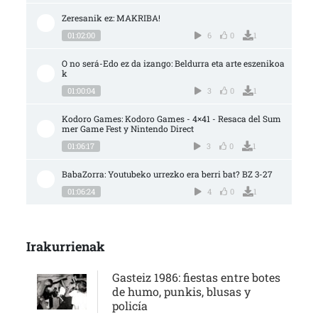
Zeresanik ez: MAKRIBA!
01:02:00
6
0
1
O no será-Edo ez da izango: Beldurra eta arte eszenikoa
k
01:00:04
3
0
1
Kodoro Games: Kodoro Games - 4×41 - Resaca del Sum
mer Game Fest y Nintendo Direct
01:06:17
3
0
1
BabaZorra: Youtubeko urrezko era berri bat? BZ 3-27
01:06:24
4
0
1
Irakurrienak
Gasteiz 1986: fiestas entre botes
de humo, punkis, blusas y
policía