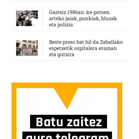
Gasteiz 1986an: ke-potoen
arteko jaiak, punkiak, blusak
eta polizia
Beste preso bat hil da Zaballako
espetxetik ospitalera eraman
eta gutxira