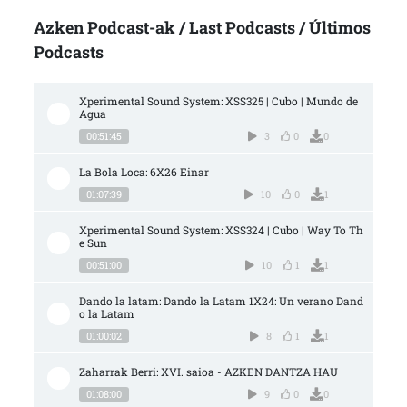
Azken Podcast-ak / Last Podcasts / Últimos
Podcasts
Xperimental Sound System: XSS325 | Cubo | Mundo de 
Agua
00:51:45
3
0
0
La Bola Loca: 6X26 Einar
01:07:39
10
0
1
Xperimental Sound System: XSS324 | Cubo | Way To Th
e Sun
00:51:00
10
1
1
Dando la latam: Dando la Latam 1X24: Un verano Dand
o la Latam
01:00:02
8
1
1
Zaharrak Berri: XVI. saioa - AZKEN DANTZA HAU
01:08:00
9
0
0