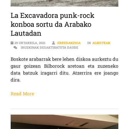
La Excavadora punk-rock
konboa sortu da Arabako
Lautadan
29 URTARRILA, 2021
ERREDAKZIOA
IN
ALBISTEAK
LA EXCAVADORA PUNK-ROCK K
IRUZKINAK DESAKTIBATUTA DAUDE
Boskote arabarrak bere lehen diskoa aurkeztu du
gaur goizean Bilborock aretoan eta zuzeneko
data batzuk iragarri ditu. Atzerrira ere joango
dira.
Read More