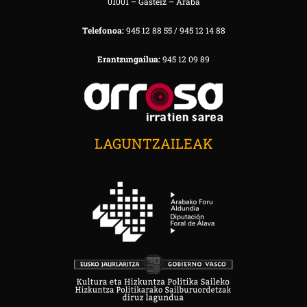
01001 – Gasteiz – Araba
Telefonoa:
945 12 88 55 / 945 12 14 88
Erantzungailua:
945 12 09 89
LAGUNTZAILEAK