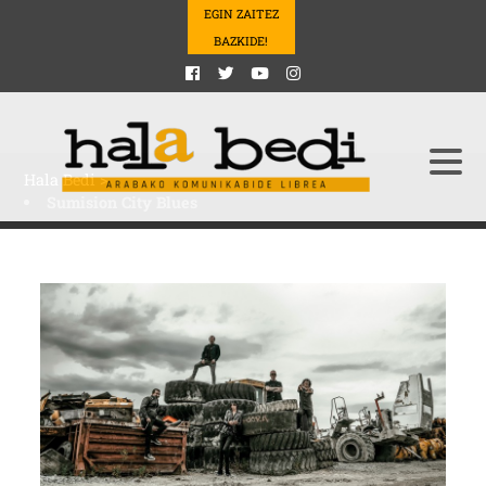
EGIN ZAITEZ
BAZKIDE!
Hala Bedi
>
Sumision City Blues