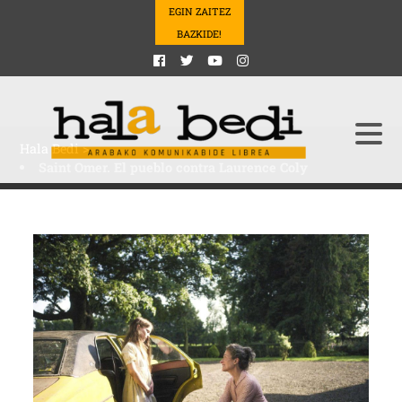
EGIN ZAITEZ
BAZKIDE!
Hala Bedi
>
Saint Omer. El pueblo contra Laurence Coly