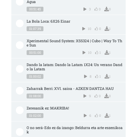
Agua
00:51:45
3
0
0
La Bola Loca: 6X26 Einar
01:07:39
10
0
1
Xperimental Sound System: XSS324 | Cubo | Way To Th
e Sun
00:51:00
10
1
1
Dando la latam: Dando la Latam 1X24: Un verano Dand
o la Latam
01:00:02
8
1
1
Zaharrak Berri: XVI. saioa - AZKEN DANTZA HAU
01:08:00
9
0
0
Zeresanik ez: MAKRIBA!
01:02:00
6
0
1
O no será-Edo ez da izango: Beldurra eta arte eszenikoa
k