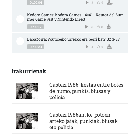
01:00:04
3
0
1
Kodoro Games: Kodoro Games - 4×41 - Resaca del Sum
mer Game Fest y Nintendo Direct
01:06:17
3
0
1
BabaZorra: Youtubeko urrezko era berri bat? BZ 3-27
01:06:24
4
0
1
Irakurrienak
Gasteiz 1986: fiestas entre botes
de humo, punkis, blusas y
policía
Gasteiz 1986an: ke-potoen
arteko jaiak, punkiak, blusak
eta polizia