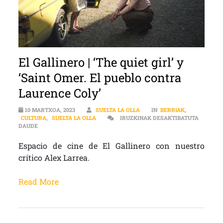
El Gallinero | ‘The quiet girl’ y
‘Saint Omer. El pueblo contra
Laurence Coly’
10 MARTXOA, 2023
SUELTA LA OLLA
IN
BERRIAK
,
CULTURA
,
SUELTA LA OLLA
IRUZKINAK DESAKTIBATUTA
EL GALLINERO | ‘THE QUIET GIRL’ Y ‘SAINT OMER. EL PUEBLO CO
DAUDE
Espacio de cine de El Gallinero con nuestro
crítico Alex Larrea.
Read More