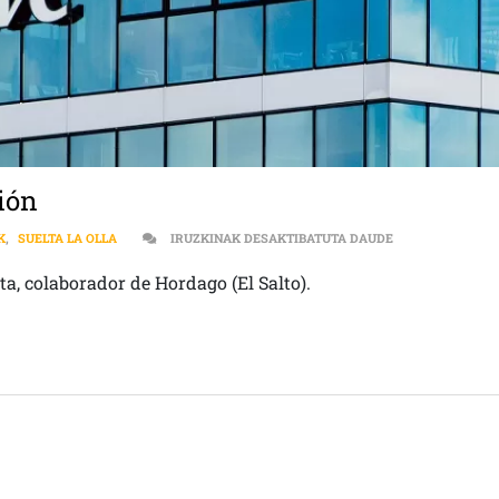
ión
A FONDO | PERI
K
,
SUELTA LA OLLA
IRUZKINAK DESAKTIBATUTA DAUDE
a, colaborador de Hordago (El Salto).