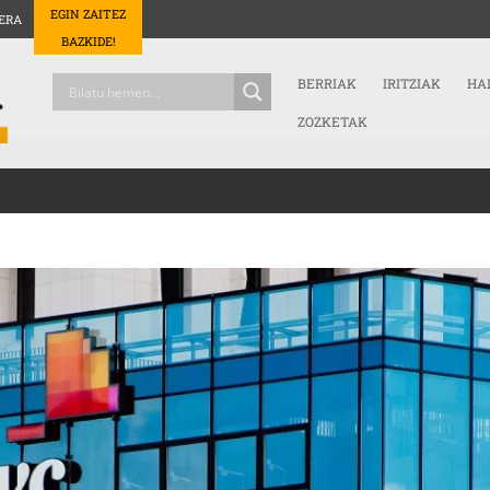
EGIN ZAITEZ
ERA
BAZKIDE!
BERRIAK
IRITZIAK
HA
ZOZKETAK