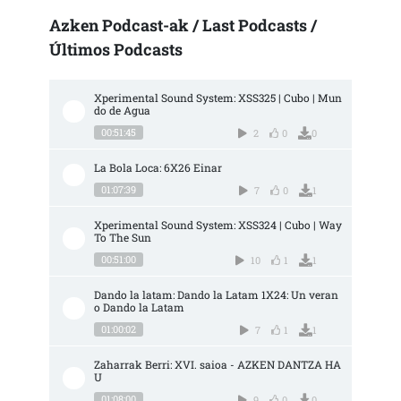
Azken Podcast-ak / Last Podcasts /
Últimos Podcasts
Xperimental Sound System: XSS325 | Cubo | Mun
do de Agua
00:51:45
2
0
0
La Bola Loca: 6X26 Einar
01:07:39
7
0
1
Xperimental Sound System: XSS324 | Cubo | Way 
To The Sun
00:51:00
10
1
1
Dando la latam: Dando la Latam 1X24: Un veran
o Dando la Latam
01:00:02
7
1
1
Zaharrak Berri: XVI. saioa - AZKEN DANTZA HA
U
01:08:00
9
0
0