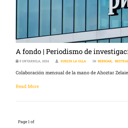
A fondo | Periodismo de investigac
9 URTARRILA, 2024
SUELTA LA OLLA
IN
BERRIAK
,
BESTEA
Colaboración mensual de la mano de Ahoztar Zelaiet
Read More
Page 1 of