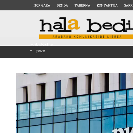
NOR GARA
DENDA
TABERNA
KONTAKTUA
SARR
Hala Bedi
>
pwc