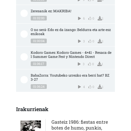
Zeresanik ez: MAKRIBA!
01:02:00
6
0
1
O no será-Edo ez da izango: Beldurra eta arte esz
enikoak
01:00:04
3
0
1
Kodoro Games: Kodoro Games - 4×41 - Resaca de
l Summer Game Fest y Nintendo Direct
01:06:17
3
0
1
BabaZorra: Youtubeko urrezko era berri bat? BZ 
3-27
01:06:24
4
0
1
Irakurrienak
Gasteiz 1986: fiestas entre
botes de humo, punkis,