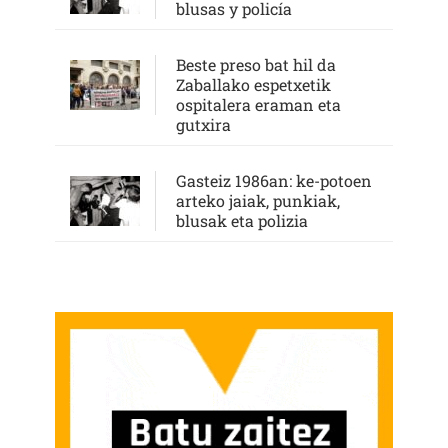
blusas y policía
Beste preso bat hil da
Zaballako espetxetik
ospitalera eraman eta
gutxira
Gasteiz 1986an: ke-potoen
arteko jaiak, punkiak,
blusak eta polizia