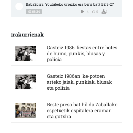
BabaZorra: Youtubeko urrezko era berri bat? BZ 3-27
01:06:24
4
0
1
Irakurrienak
Gasteiz 1986: fiestas entre botes
de humo, punkis, blusas y
policía
Gasteiz 1986an: ke-potoen
arteko jaiak, punkiak, blusak
eta polizia
Beste preso bat hil da Zaballako
espetxetik ospitalera eraman
eta gutxira