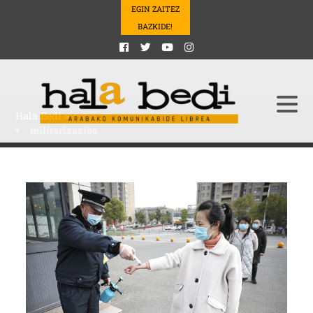
EGIN ZAITEZ
BAZKIDE!
Hala Bedi
>
militarizazioa