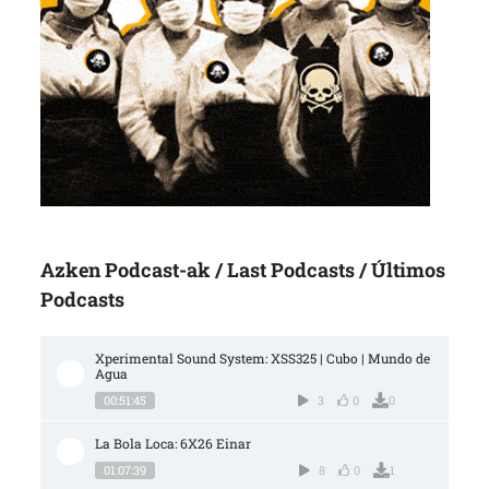
Azken Podcast-ak / Last Podcasts / Últimos
Podcasts
Xperimental Sound System: XSS325 | Cubo | Mundo de 
Agua
00:51:45
3
0
0
La Bola Loca: 6X26 Einar
01:07:39
8
0
1