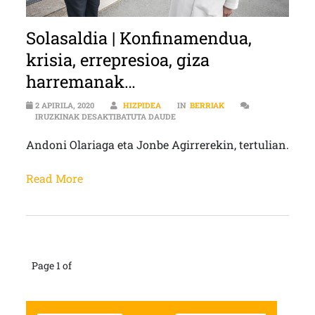
Solasaldia | Konfinamendua,
krisia, errepresioa, giza
harremanak…
2 APIRILA, 2020
HIZPIDEA
IN
BERRIAK
SOLASALDIA | KONFINAMENDUA, K
IRUZKINAK DESAKTIBATUTA DAUDE
Andoni Olariaga eta Jonbe Agirrerekin, tertulian.
Read More
Page 1 of