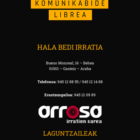
HALA BEDI IRRATIA
Bueno Monreal, 16 – Behea
01001 – Gasteiz – Araba
Telefonoa:
945 12 88 55 / 945 12 14 88
Erantzungailua:
945 12 09 89
LAGUNTZAILEAK