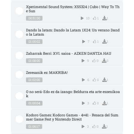
Xperimental Sound System: XSS324 | Cubo | Way To Th
e Sun
00:51:00
10
1
1
Dando la latam: Dando la Latam 1X24: Un verano Dand
o la Latam
01:00:02
7
1
1
Zaharrak Berri: XVI. saioa - AZKEN DANTZA HAU
01:08:00
9
0
0
Zeresanik ez: MAKRIBA!
01:02:00
6
0
1
O no será-Edo ez da izango: Beldurra eta arte eszenikoa
k
01:00:04
3
0
1
Kodoro Games: Kodoro Games - 4×41 - Resaca del Sum
mer Game Fest y Nintendo Direct
01:06:17
3
0
1