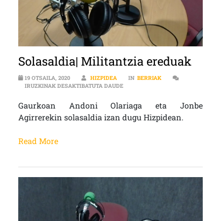
Solasaldia| Militantzia ereduak
19 OTSAILA, 2020
HIZPIDEA
IN
BERRIAK
SOLASALDIA| MILITANTZIA EREDU
IRUZKINAK DESAKTIBATUTA DAUDE
Gaurkoan Andoni Olariaga eta Jonbe
Agirrerekin solasaldia izan dugu Hizpidean.
Read More