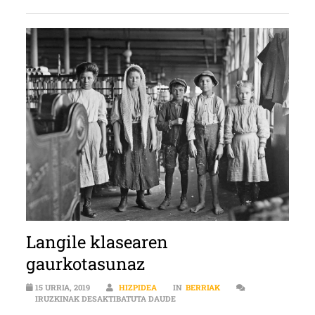
Langile klasearen
gaurkotasunaz
15 URRIA, 2019
HIZPIDEA
IN
BERRIAK
LANGILE KLASEAREN GAURKOTAS
IRUZKINAK DESAKTIBATUTA DAUDE