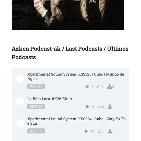
Azken Podcast-ak / Last Podcasts / Últimos
Podcasts
Xperimental Sound System: XSS325 | Cubo | Mundo de 
Agua
00:51:45
3
0
0
La Bola Loca: 6X26 Einar
01:07:39
8
0
1
Xperimental Sound System: XSS324 | Cubo | Way To Th
e Sun
00:51:00
10
1
1