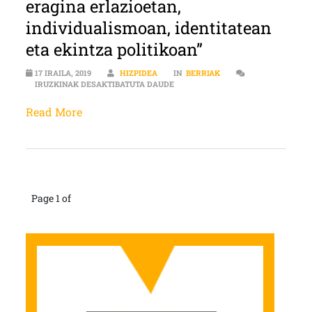
eragina erlazioetan,
individualismoan, identitatean
eta ekintza politikoan”
17 IRAILA, 2019
HIZPIDEA
IN
BERRIAK
SOLASALDIA | “SARE SOZIALEN ER
IRUZKINAK DESAKTIBATUTA DAUDE
Read More
Page 1 of