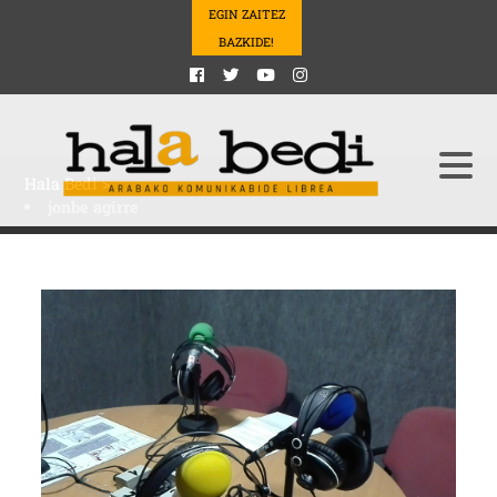
EGIN ZAITEZ
BAZKIDE!
Hala Bedi
>
jonbe agirre