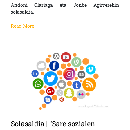
Andoni Olariaga eta Jonbe Agirrerekin
solasaldia.
Read More
Solasaldia | “Sare sozialen