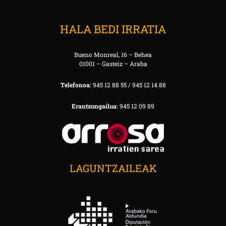
HALA BEDI IRRATIA
Bueno Monreal, 16 – Behea
01001 – Gasteiz – Araba
Telefonoa:
945 12 88 55 / 945 12 14 88
Erantzungailua:
945 12 09 89
LAGUNTZAILEAK