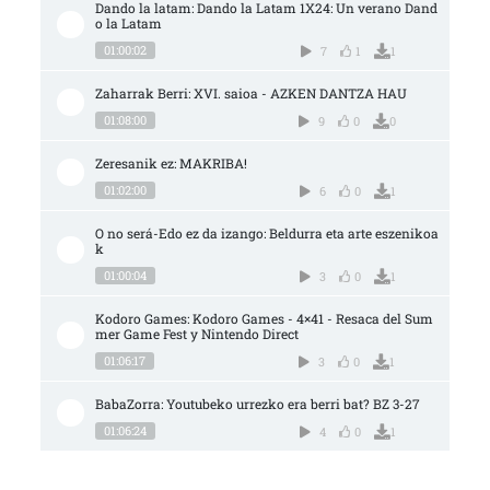
Dando la latam: Dando la Latam 1X24: Un verano Dand
o la Latam
01:00:02
7
1
1
Zaharrak Berri: XVI. saioa - AZKEN DANTZA HAU
01:08:00
9
0
0
Zeresanik ez: MAKRIBA!
01:02:00
6
0
1
O no será-Edo ez da izango: Beldurra eta arte eszenikoa
k
01:00:04
3
0
1
Kodoro Games: Kodoro Games - 4×41 - Resaca del Sum
mer Game Fest y Nintendo Direct
01:06:17
3
0
1
BabaZorra: Youtubeko urrezko era berri bat? BZ 3-27
01:06:24
4
0
1