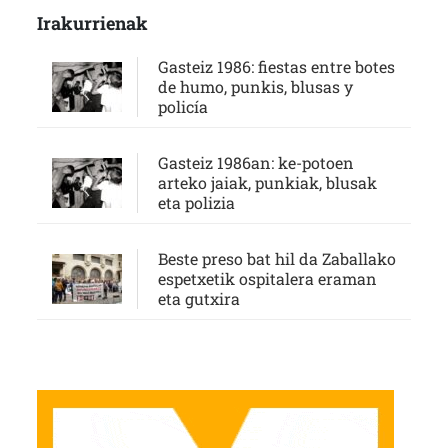
Irakurrienak
Gasteiz 1986: fiestas entre botes
de humo, punkis, blusas y
policía
Gasteiz 1986an: ke-potoen
arteko jaiak, punkiak, blusak
eta polizia
Beste preso bat hil da Zaballako
espetxetik ospitalera eraman
eta gutxira