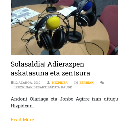
Solasaldia| Adierazpen
askatasuna eta zentsura
12 AZAROA, 2019
HIZPIDEA
IN
BERRIAK
SOLASALDIA| ADIERAZPEN ASKAT
IRUZKINAK DESAKTIBATUTA DAUDE
Andoni Olariaga eta Jonbe Agirre izan ditugu
Hizpidean.
Read More