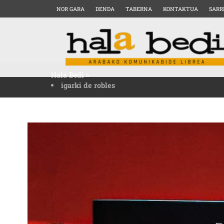
NOR GARA
DENDA
TABERNA
KONTAKTUA
SARR
Hala Bedi
>
igarki de robles