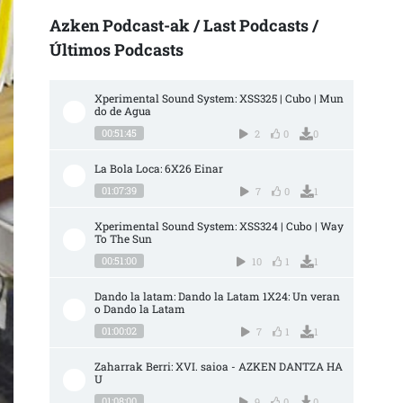
Azken Podcast-ak / Last Podcasts /
Últimos Podcasts
Xperimental Sound System: XSS325 | Cubo | Mun
do de Agua
00:51:45
2
0
0
La Bola Loca: 6X26 Einar
01:07:39
7
0
1
Xperimental Sound System: XSS324 | Cubo | Way 
To The Sun
00:51:00
10
1
1
Dando la latam: Dando la Latam 1X24: Un veran
o Dando la Latam
01:00:02
7
1
1
Zaharrak Berri: XVI. saioa - AZKEN DANTZA HA
U
01:08:00
9
0
0