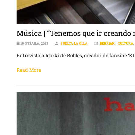
Música | “Tenemos que ir creando 
10 OTSAILA, 2023
SUELTA LA OLLA
IN
BERRIAK
,
CULTURA
Entrevista a Igarki de Robles, creador de fanzine ‘
Read More