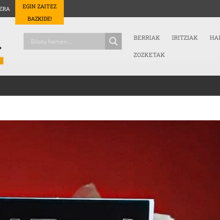
EGIN ZAITEZ
ERA
BAZKIDE!
BERRIAK
IRITZIAK
HA
ZOZKETAK