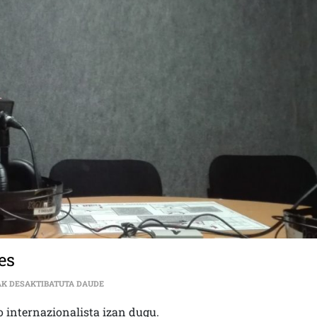
es
INTERNAZIONALISMOA| IGARKI DE ROBLES SARRERA
AK DESAKTIBATUTA DAUDE
o internazionalista izan dugu.