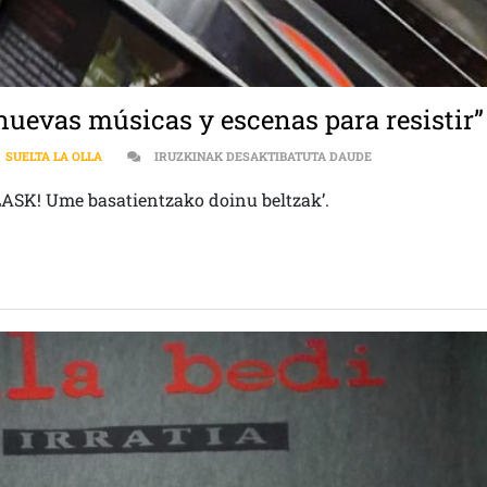
nuevas músicas y escenas para resistir”
MÚSICA | “TENEM
,
SUELTA LA OLLA
IRUZKINAK DESAKTIBATUTA DAUDE
KLASK! Ume basatientzako doinu beltzak’.