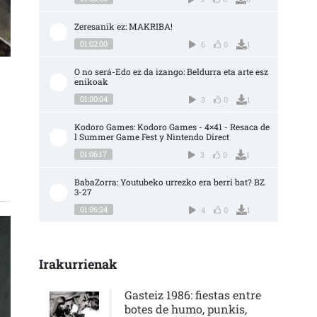
Zeresanik ez: MAKRIBA!
01:02:00
6
0
1
O no será-Edo ez da izango: Beldurra eta arte esz
enikoak
01:00:04
3
0
1
OS QUE IR CREANDO NUEVAS MÚSICAS Y ESCENAS PARA RESISTIR” SARRERAN
Kodoro Games: Kodoro Games - 4×41 - Resaca de
l Summer Game Fest y Nintendo Direct
01:06:17
3
0
1
BabaZorra: Youtubeko urrezko era berri bat? BZ 
3-27
01:06:24
4
0
1
Irakurrienak
Gasteiz 1986: fiestas entre
botes de humo, punkis,