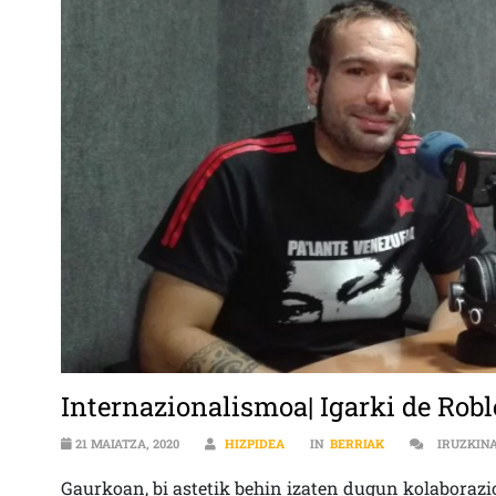
Internazionalismoa| Igarki de Robl
21 MAIATZA, 2020
HIZPIDEA
IN
BERRIAK
IRUZKIN
Gaurkoan, bi astetik behin izaten dugun kolaborazi