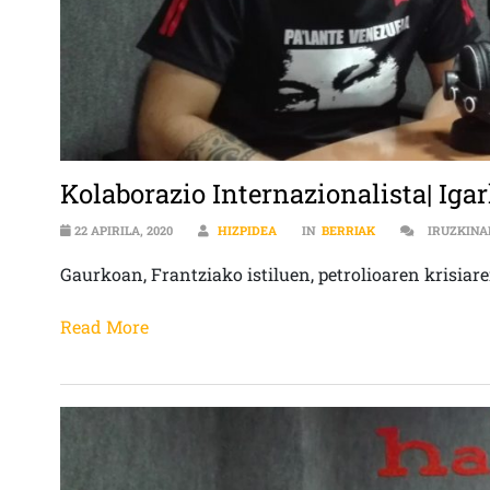
Kolaborazio Internazionalista| Igar
22 APIRILA, 2020
HIZPIDEA
IN
BERRIAK
IRUZKINA
Gaurkoan, Frantziako istiluen, petrolioaren krisiar
Read More