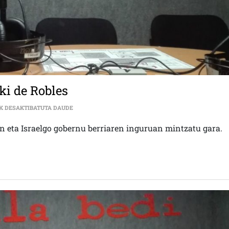
ki de Robles
KOLABORAZIO INTERNAZIONALISTA| IGARKI DE ROBL
K DESAKTIBATUTA DAUDE
en eta Israelgo gobernu berriaren inguruan mintzatu gara.