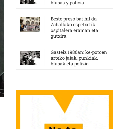
blusas y policía
Beste preso bat hil da
Zaballako espetxetik
ospitalera eraman eta
gutxira
Gasteiz 1986an: ke-potoen
arteko jaiak, punkiak,
blusak eta polizia
N