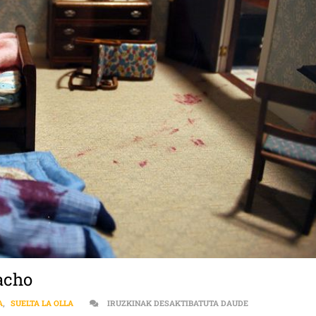
acho
CIENCIA | COLA
A
,
SUELTA LA OLLA
IRUZKINAK DESAKTIBATUTA DAUDE