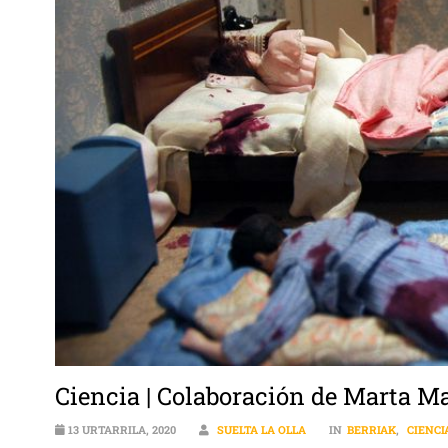
Ciencia | Colaboración de Marta M
13 URTARRILA, 2020
SUELTA LA OLLA
IN
BERRIAK
,
CIENCI