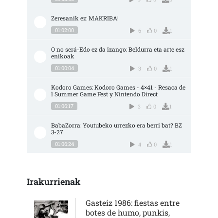
Zeresanik ez: MAKRIBA!
01:02:00
6
0
1
O no será-Edo ez da izango: Beldurra eta arte esz
enikoak
01:00:04
3
0
1
Kodoro Games: Kodoro Games - 4×41 - Resaca de
l Summer Game Fest y Nintendo Direct
01:06:17
3
0
1
BabaZorra: Youtubeko urrezko era berri bat? BZ 
3-27
01:06:24
4
0
1
Irakurrienak
Gasteiz 1986: fiestas entre
botes de humo, punkis,