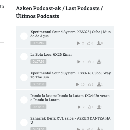
ta
Azken Podcast-ak / Last Podcasts /
Últimos Podcasts
Xperimental Sound System: XSS325 | Cubo | Mun
do de Agua
00:51:45
2
0
0
La Bola Loca: 6X26 Einar
01:07:39
7
0
1
Xperimental Sound System: XSS324 | Cubo | Way 
To The Sun
00:51:00
10
1
1
Dando la latam: Dando la Latam 1X24: Un veran
o Dando la Latam
01:00:02
7
1
1
Zaharrak Berri: XVI. saioa - AZKEN DANTZA HA
U
01:08:00
9
0
0