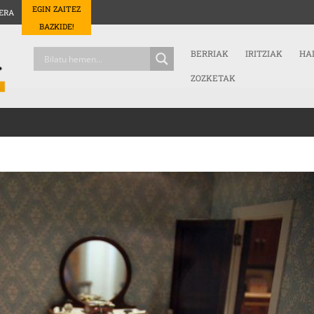
EGIN ZAITEZ
ERA
BAZKIDE!
BERRIAK
IRITZIAK
HA
ZOZKETAK