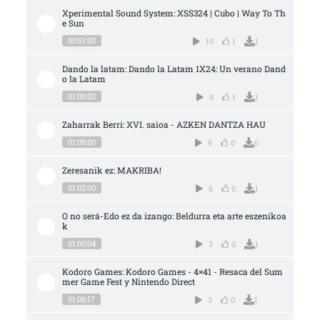
Xperimental Sound System: XSS324 | Cubo | Way To Th
e Sun
00:51:00
10
1
1
Dando la latam: Dando la Latam 1X24: Un verano Dand
o la Latam
01:00:02
8
1
1
Zaharrak Berri: XVI. saioa - AZKEN DANTZA HAU
01:08:00
9
0
0
Zeresanik ez: MAKRIBA!
01:02:00
6
0
1
O no será-Edo ez da izango: Beldurra eta arte eszenikoa
k
01:00:04
3
0
1
Kodoro Games: Kodoro Games - 4×41 - Resaca del Sum
mer Game Fest y Nintendo Direct
01:06:17
3
0
1