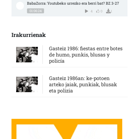
BabaZorra: Youtubeko urrezko era berri bat? BZ 3-27
01:06:24
4
0
1
Irakurrienak
Gasteiz 1986: fiestas entre botes
de humo, punkis, blusas y
policía
Gasteiz 1986an: ke-potoen
arteko jaiak, punkiak, blusak
eta polizia