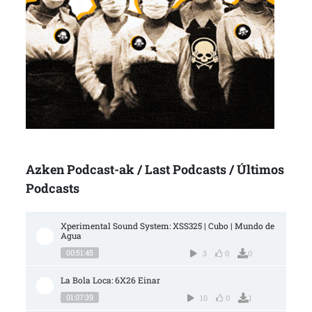
Azken Podcast-ak / Last Podcasts / Últimos
Podcasts
Xperimental Sound System: XSS325 | Cubo | Mundo de 
Agua
00:51:45
3
0
0
La Bola Loca: 6X26 Einar
01:07:39
10
0
1