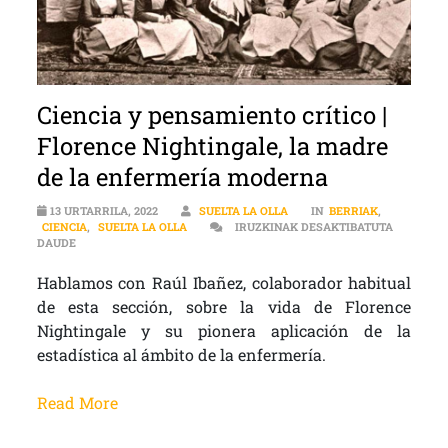
Ciencia y pensamiento crítico |
Florence Nightingale, la madre
de la enfermería moderna
13 URTARRILA, 2022
SUELTA LA OLLA
IN
BERRIAK
,
CIENCIA
,
SUELTA LA OLLA
IRUZKINAK DESAKTIBATUTA
CIENCIA Y PENSAMIENTO CRÍTICO | FLORENCE NIGHTINGALE, L
DAUDE
Hablamos con Raúl Ibañez, colaborador habitual
de esta sección, sobre la vida de Florence
Nightingale y su pionera aplicación de la
estadística al ámbito de la enfermería.
Read More