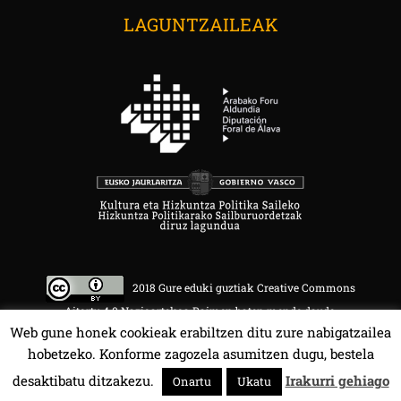
LAGUNTZAILEAK
2018 Gure eduki guztiak Creative Commons
Aitortu 4.0 Nazioartekoa Baimen baten mende daude.
Web gune honek cookieak erabiltzen ditu zure nabigatzailea
hobetzeko. Konforme zagozela asumitzen dugu, bestela
desaktibatu ditzakezu.
Irakurri gehiago
Onartu
Ukatu
HALA BEDI BAT 107.4 MHz.