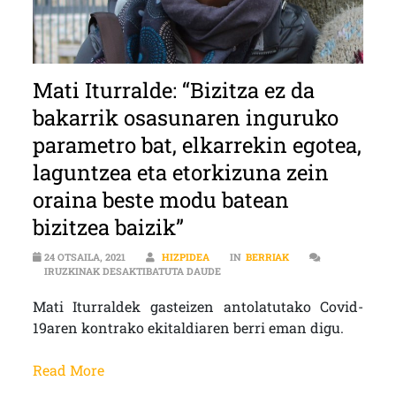
Mati Iturralde: “Bizitza ez da
bakarrik osasunaren inguruko
parametro bat, elkarrekin egotea,
laguntzea eta etorkizuna zein
oraina beste modu batean
bizitzea baizik”
24 OTSAILA, 2021
HIZPIDEA
IN
BERRIAK
MATI ITURRALDE: “BIZITZA EZ DA
IRUZKINAK DESAKTIBATUTA DAUDE
Mati Iturraldek gasteizen antolatutako Covid-
19aren kontrako ekitaldiaren berri eman digu.
Read More