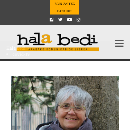
EGIN ZAITEZ
BAZKIDE!
Hala Bedi
>
covid-19