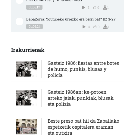
01:06:17
3
0
1
BabaZorra: Youtubeko urrezko era berri bat? BZ 3-27
01:06:24
4
0
1
Irakurrienak
Gasteiz 1986: fiestas entre botes
de humo, punkis, blusas y
policía
Gasteiz 1986an: ke-potoen
arteko jaiak, punkiak, blusak
eta polizia
Beste preso bat hil da Zaballako
espetxetik ospitalera eraman
eta gutxira