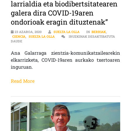
larrialdia eta biodibertsitatearen
galera dira COVID-19aren
ondorioak eragin dituztenak”
23 AZAROA, 2020
SUELTA LA OLLA
IN
BERRIAK
,
CIENCIA
,
SUELTA LA OLLA
IRUZKINAK DESAKTIBATUTA
ZIENTZIA | ANA GALARRAGA: “KLIMA LARRIALDIA ETA BIODIBER
DAUDE
Ana Galarraga zientzia-komunikatzailearekin
elkarrizketa, COVID-19aren aurkako txertoaren
inguruan.
Read More