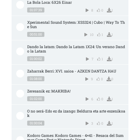
La Bola Loca: 6X26 Einar
01:07:39
8
0
1
Xperimental Sound System: XSS324 | Cubo | Way To Th
e Sun
00:51:00
10
1
1
Dando la latam: Dando la Latam 1X24: Un verano Dand
o la Latam
01:00:02
7
1
1
Zaharrak Berri: XVI. saioa - AZKEN DANTZA HAU
01:08:00
9
0
0
Zeresanik ez: MAKRIBA!
01:02:00
6
0
1
O no será-Edo ez da izango: Beldurra eta arte eszenikoa
k
01:00:04
3
0
1
Kodoro Games: Kodoro Games - 4×41 - Resaca del Sum
mer Game Fest y Nintendo Direct