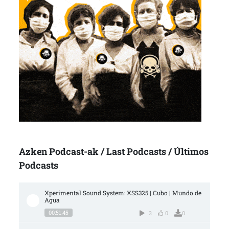
Azken Podcast-ak / Last Podcasts / Últimos
Podcasts
Xperimental Sound System: XSS325 | Cubo | Mundo de 
Agua
00:51:45
3
0
0