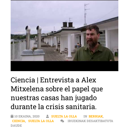
Ciencia | Entrevista a Alex
Mitxelena sobre el papel que
nuestras casas han jugado
durante la crisis sanitaria.
10 EKAINA, 2020
SUELTA LA OLLA
IN
BERRIAK
,
CIENCIA
,
SUELTA LA OLLA
IRUZKINAK DESAKTIBATUTA
CIENCIA | ENTREVISTA A ALEX MITXELENA SOBRE EL PAPEL QUE 
DAUDE