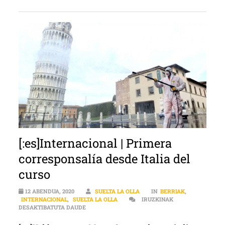
[:es]Internacional | Primera
corresponsalía desde Italia del
curso
12 ABENDUA, 2020
SUELTA LA OLLA
IN
BERRIAK
,
INTERNACIONAL
,
SUELTA LA OLLA
IRUZKINAK
[:ES]INTERNACIONAL | PRIMERA CORRESPONSALÍ
DESAKTIBATUTA DAUDE