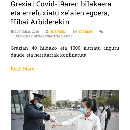
Grezia | Covid-19aren bilakaera
eta errefuxiatu zelaien egoera,
Hibai Arbiderekin
2 APIRILA, 2020
HIZPIDEA
IN
BERRIAK
GREZIA | COVID-19AREN BILAKAER
IRUZKINAK DESAKTIBATUTA DAUDE
Grazian 40 hildako eta 1000 kutsatu inguru
daude, eta herritarrak konfinatuta.
Read More