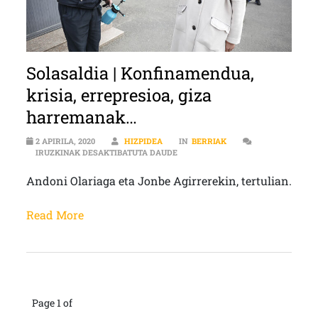
Solasaldia | Konfinamendua,
krisia, errepresioa, giza
harremanak…
2 APIRILA, 2020
HIZPIDEA
IN
BERRIAK
SOLASALDIA | KONFINAMENDUA, K
IRUZKINAK DESAKTIBATUTA DAUDE
Andoni Olariaga eta Jonbe Agirrerekin, tertulian.
Read More
Page 1 of