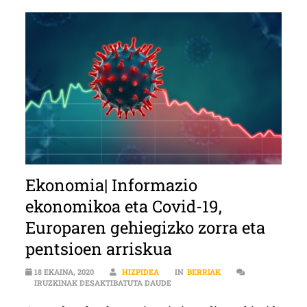
Ekonomia| Informazio
ekonomikoa eta Covid-19,
Europaren gehiegizko zorra eta
pentsioen arriskua
18 EKAINA, 2020
HIZPIDEA
IN
BERRIAK
EKONOMIA| INFORMAZIO EKONOMIK
IRUZKINAK DESAKTIBATUTA DAUDE