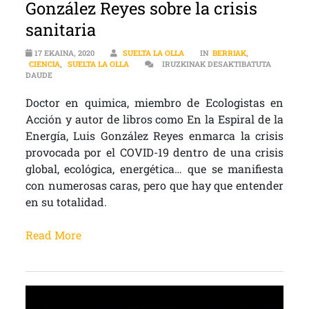
González Reyes sobre la crisis
sanitaria
17 EKAINA, 2020
SUELTA LA OLLA
IN
BERRIAK
,
CIENCIA
,
SUELTA LA OLLA
IRUZKINAK DESAKTIBATUTA
CIENCIA | HABLAMOS CON LUIS GONZÁLEZ REYES SOBRE LA CRISI
DAUDE
Doctor en quimica, miembro de Ecologistas en
Acción y autor de libros como En la Espiral de la
Energía, Luis González Reyes enmarca la crisis
provocada por el COVID-19 dentro de una crisis
global, ecológica, energética… que se manifiesta
con numerosas caras, pero que hay que entender
en su totalidad.
Read More